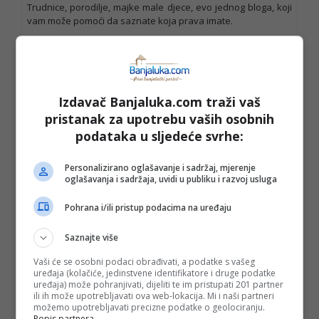
Trudnice, porodilje, majke male djece, evo jednog bloga, koji
vam može pomoći da saznate koja prava imate.
Izdavač Banjaluka.com traži vaš
pristanak za upotrebu vaših osobnih
podataka u sljedeće svrhe:
Personalizirano oglašavanje i sadržaj, mjerenje
oglašavanja i sadržaja, uvidi u publiku i razvoj usluga
Pohrana i/ili pristup podacima na uređaju
Saznajte više
Vaši će se osobni podaci obrađivati, a podatke s vašeg
uređaja (kolačiće, jedinstvene identifikatore i druge podatke
uređaja) može pohranjivati, dijeliti te im pristupati 201 partner
ili ih može upotrebljavati ova web-lokacija. Mi i naši partneri
Kundalini meditacija za čišćenje emocija
možemo upotrebljavati precizne podatke o geolociranju.
Popis partnera.