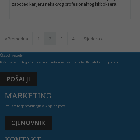
započeo karijeru nekakvog profesionalnog kikboksera.
« Prethodna
1
2
3
4
Sljedeća »
Čitaoci - reporteri
Pošalji vijest, fotografiju ili video i postani redovan reporter Banjaluka.com portala
POŠALJI
MARKETING
Preuzmite cjenovnik oglašavanja na portalu
CJENOVNIK
KONTAKT