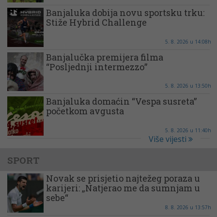
Banjaluka dobija novu sportsku trku:
Stiže Hybrid Challenge
5. 8. 2026 u 14:08h
Banjalučka premijera filma
“Posljednji intermezzo”
5. 8. 2026 u 13:50h
Banjaluka domaćin “Vespa susreta”
početkom avgusta
5. 8. 2026 u 11:40h
Više vijesti
SPORT
Novak se prisjetio najtežeg poraza u
karijeri: „Natjerao me da sumnjam u
sebe“
8. 8. 2026 u 13:57h