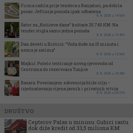
Firma radila prije tendera u Banjaluci, pa dobila
posao: Jeftinija ponuda ipak odbačena
8. 8. 2026 u 14:50h
Šator za „Kočićeve dane“ koštaće 25.740 KM: Na
tender stigla samo jedna ponuda
8. 8. 2026 u 13:45h
Dan deveti u Bistrici: “Voda dođe na 15 minuta i
nema je satima”
8. 8. 2026 u 12:56h
Majkić: Počelo testiranje novog cjevovoda od
Centruma do rezervoara Tunjice
8. 8. 2026 u 10:28h
Basara: Povećanjem subvencija bliže cilju –
izjednačavanju cijena javnih i privatnih vrtića
8. 8. 2026 u 09:57h
DRUŠTVO
Cepterov Palas u minusu: Gubici rastu
dok diže kredit od 33,5 miliona KM