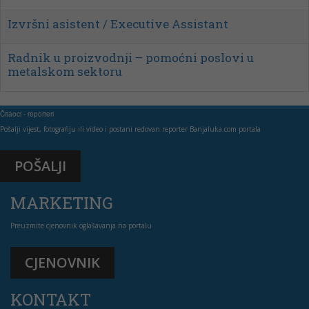
Radnik u proizvodnji – pomoćni poslovi u
metalskom sektoru
Spremačica
Više pozicija
Čitaoci - reporteri
Pošalji vijest, fotografiju ili video i postani redovan reporter Banjaluka.com portala
VOZAČ
POŠALJI
Vozač – Dostavljač
MARKETING
Skladišni radnik – magacioner
Preuzmite cjenovnik oglašavanja na portalu
CJENOVNIK
KONTAKT