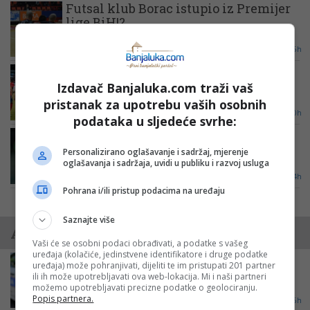
Futsal klub Borac istupio iz Premijer
lige BiH!?
7. 8. 2026 u 19:45h
Borac u Mađarskoj obilježava jubilej:
Revanš sa ML Vitebskom biće 50.
Izdavač Banjaluka.com traži vaš
nastup crveno-plavih u Evropi!
pristanak za upotrebu vaših osobnih
7. 8. 2026 u 18:00h
podataka u sljedeće svrhe:
Afrika stala uz Infantina dok raste
pobuna
Personalizirano oglašavanje i sadržaj, mjerenje
oglašavanja i sadržaja, uvidi u publiku i razvoj usluga
7. 8. 2026 u 10:34h
Više vijesti
Pohrana i/ili pristup podacima na uređaju
Saznajte više
AKTUELNO
Vaši će se osobni podaci obrađivati, a podatke s vašeg
uređaja (kolačiće, jedinstvene identifikatore i druge podatke
Saobraćajka kod Brčkog: U nesreći
uređaja) može pohranjivati, dijeliti te im pristupati 201 partner
povrijeđen motociklista
ili ih može upotrebljavati ova web-lokacija. Mi i naši partneri
možemo upotrebljavati precizne podatke o geolociranju.
Popis partnera.
9. 8. 2026 u 11:46h