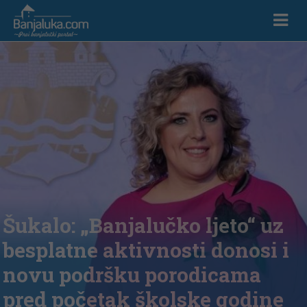
Šukalo: „Banjalučko ljeto“ uz
besplatne aktivnosti donosi i
novu podršku porodicama
pred početak školske godine