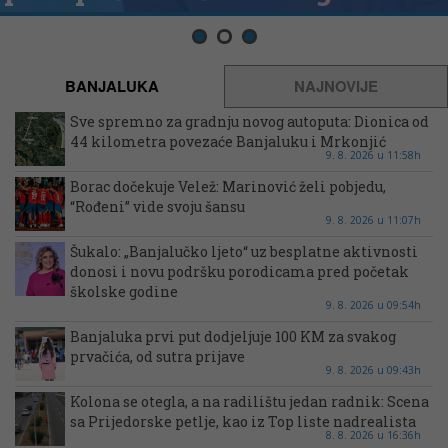
BANJALUKA
NAJNOVIJE
Sve spremno za gradnju novog autoputa: Dionica od
44 kilometra povezaće Banjaluku i Mrkonjić
9. 8. 2026 u 11:58h
Borac dočekuje Velež: Marinović želi pobjedu,
“Rođeni” vide svoju šansu
9. 8. 2026 u 11:07h
Šukalo: „Banjalučko ljeto“ uz besplatne aktivnosti
donosi i novu podršku porodicama pred početak
školske godine
9. 8. 2026 u 09:54h
Banjaluka prvi put dodjeljuje 100 KM za svakog
prvačića, od sutra prijave
9. 8. 2026 u 09:43h
Kolona se otegla, a na radilištu jedan radnik: Scena
sa Prijedorske petlje, kao iz Top liste nadrealista
8. 8. 2026 u 16:36h