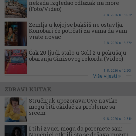
nekada izgledao odlazak na more
(Foto/Video)
4. 8. 2026 u 13:02h
Zemlja u kojoj se bakšiš ne ostavlja:
Konobari će potrčati za vama da vam
vrate novac
2. 8. 2026 u 13:37h
Čak 20 ljudi stalo u Golf 2 u pokušaju
obaranja Ginisovog rekorda (Video)
1. 8. 2026 u 12:50h
Više vijesti
ZDRAVI KUTAK
Stručnjak upozorava: Ove navike
mogu biti okidač za probleme sa
srcem
9. 8. 2026 u 10:31h
I tihi zvuci mogu da poremete san:
Naučnici otkrili šta se dešava mozgu