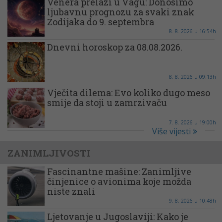
Venera prelazi u Vagu: Donosimo
ljubavnu prognozu za svaki znak
Zodijaka do 9. septembra
8. 8. 2026 u 16:54h
Dnevni horoskop za 08.08.2026.
8. 8. 2026 u 09:13h
Vječita dilema: Evo koliko dugo meso
smije da stoji u zamrzivaču
7. 8. 2026 u 19:00h
Više vijesti
ZANIMLJIVOSTI
Fascinantne mašine: Zanimljive
činjenice o avionima koje možda
niste znali
9. 8. 2026 u 10:48h
Ljetovanje u Jugoslaviji: Kako je