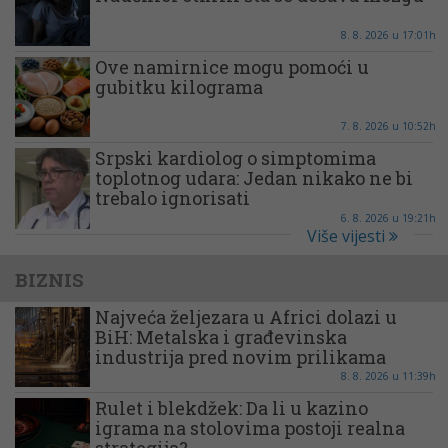
8. 8. 2026 u 17:01h
Ove namirnice mogu pomoći u
gubitku kilograma
7. 8. 2026 u 10:52h
Srpski kardiolog o simptomima
toplotnog udara: Jedan nikako ne bi
trebalo ignorisati
6. 8. 2026 u 19:21h
Više vijesti
BIZNIS
Najveća željezara u Africi dolazi u
BiH: Metalska i građevinska
industrija pred novim prilikama
8. 8. 2026 u 11:39h
Rulet i blekdžek: Da li u kazino
igrama na stolovima postoji realna