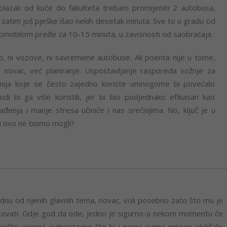
dolazak od kuće do fakulteta trebam promijeniti 2 autobusa,
h zatim još pješke išao nekih desetak minuta. Sve to u gradu od
utomobilom pređe za 10-15 minuta, u zavisnosti od saobraćaja.
 ni vozove, ni savremene autobuse. Ali poenta nije u tome,
n novac, već planiranje. Uspostavljanje rasporeda vožnje za
 linija koje se često zajedno koriste umnogome bi povećalo
di bi ga više koristili, jer bi bio podjednako efikasan kao
ađenja i manje stresa učiniće i nas srećnijima. No, ključ je u
 mi ovo ne bismo mogli?
ednu od njenih glavnih tema, novac, voli posebno zato što mu je
ovati. Gdje god da ode, jedno je sigurno-u nekom momentu će
io nešto veoma jednostavno što bi i nama svima mnogo olakšalo