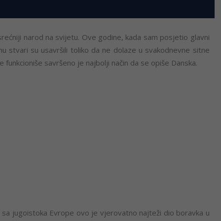
srećniji narod na svijetu. Ove godine, kada sam posjetio glavni
nu stvari su usavršili toliko da ne dolaze u svakodnevne sitne
e funkcioniše savršeno je najbolji način da se opiše Danska.
 sa jugoistoka Evrope ovo je vjerovatno najteži dio boravka u