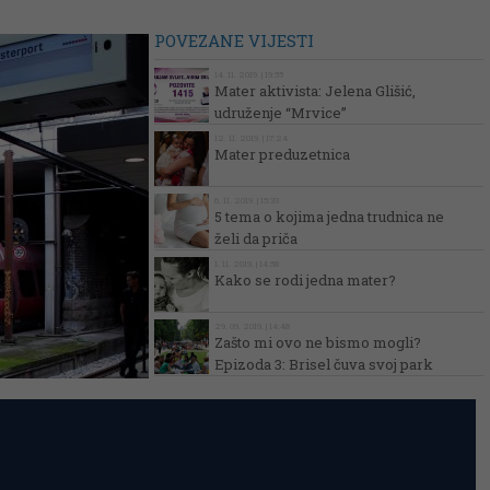
POVEZANE VIJESTI
14. 11. 2019. | 19:55
Mater aktivista: Jelena Glišić,
udruženje “Mrvice”
12. 11. 2019. | 17:24
Mater preduzetnica
6. 11. 2019. | 15:33
5 tema o kojima jedna trudnica ne
želi da priča
1. 11. 2019. | 14:58
Kako se rodi jedna mater?
29. 09. 2019. | 14:48
Zašto mi ovo ne bismo mogli?
Epizoda 3: Brisel čuva svoj park