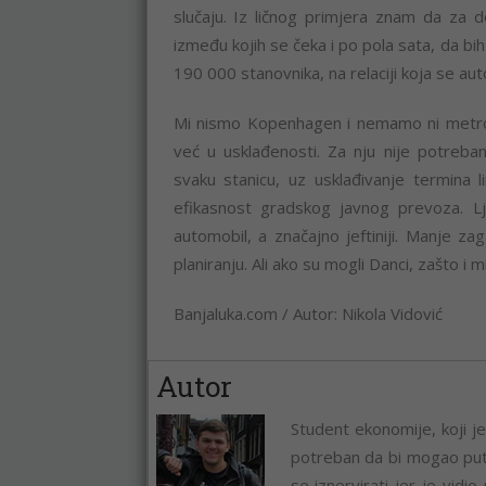
slučaju. Iz ličnog primjera znam da za 
između kojih se čeka i po pola sata, da bi
190 000 stanovnika, na relaciji koja se a
Mi nismo Kopenhagen i nemamo ni metro,
već u usklađenosti. Za nju nije potreba
svaku stanicu, uz usklađivanje termina
efikasnost gradskog javnog prevoza. Lju
automobil, a značajno jeftiniji. Manje zag
planiranju. Ali ako su mogli Danci, zašto i
Banjaluka.com / Autor: Nikola Vidović
Autor
Student ekonomije, koji j
potreban da bi mogao put
se iznervirati jer je vid