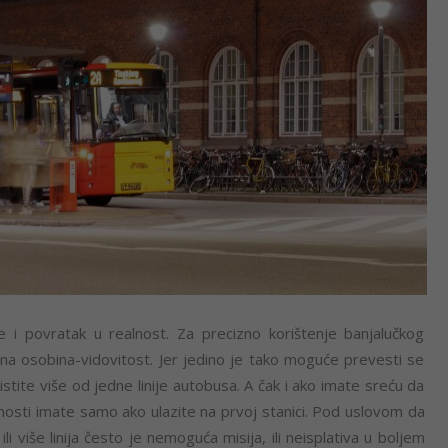
i povratak u realnost. Za precizno korištenje banjalučkog
dna osobina-vidovitost. Jer jedino je tako moguće prevesti se
istite više od jedne linije autobusa. A čak i ako imate sreću da
gurnosti imate samo ako ulazite na prvoj stanici. Pod uslovom da
li više linija često je nemoguća misija, ili neisplativa u boljem