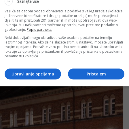
Saznajte više
rikazuju vam se na ekranima, na danskom i engleskom jeziku.
Vaši će se osobni podaci obrađivati, a podatke s vašeg uređaja (kolačiće,
đen je tako da kada siđete sa voza, metro će doći taman na
jedinstvene identifikatore i druge podatke uređaja) može pohranjivati,
dijeliti te im pristupati 201 partner ili ih može upotrebljavati ova web-
tanice, a zatim kada izađete iz metroa, autobus koji vozi do
lokacija. Mi i naši partneri možemo upotrebljavati precizne podatke o
geolociranju.
Popis partnera.
inuta. Iako vam je informacija o dolasku busa koji ide svakih
Neki dobavljači mogu obrađivati vaše osobne podatke na temelju
ćete pronaći na info ekranima koji su postavljeni na svakoj
legitimnog interesa. Ako se ne slažete s tim, u nastavku možete upravljati
aš prevoz i za koliko će minuta stići. Više puta sam se zapitao
svojim opcijama. Potražite vezu pri dnu ove stranice ili na izborniku web-
lokacije za upravljanje pristankom ili povlačenje pristanka u postavkama
red ovako dobro organizovang javnog prevoza.
privatnosti i kolačića.
Upravljanje opcijama
Pristajem