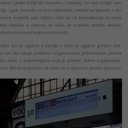
ovatno i jedini težak dio boravka u Danskoj. Jer sve ostalo vam
olju. Ljudi, premda na prvu zatvoreni, veoma su ljubazni. I što
ovore engleski jako dobro, tako da se komunikacija sa njima
oma različita u odnosu na našu, ali svakako veoma ukusna.
robate peciva po kojima su poznati.
dino što je sigurno u zemlju u kojoj je sigurno gotovo sve,
da je sve oko njega uređeno i organizovano jednostavno, prema
dnu stvar u Kopenhagenu koja je primjer dobre organizacije,
ozovi. Bila bi umjetnost ne snaći se u njihovom javnom prevozu.