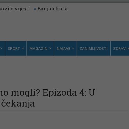
ovije vijesti
Banjaluka.si
SPORT
MAGAZIN
NAJAVE
ZANIMLJIVOSTI
ZDRAVI 
mo mogli? Epizoda 4: U
čekanja