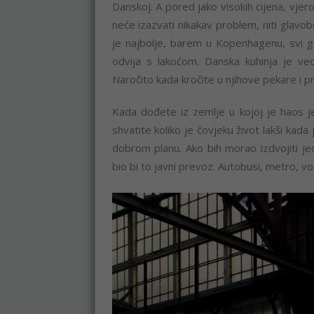
Danskoj. A pored jako visokih cijena, vjer
neće izazvati nikakav problem, niti glavob
je najbolje, barem u Kopenhagenu, svi g
odvija s lakoćom. Danska kuhinja je ve
Naročito kada kročite u njihove pekare i p
Kada dođete iz zemlje u kojoj je haos je
shvatite koliko je čovjeku život lakši ka
dobrom planu. Ako bih morao izdvojiti je
bio bi to javni prevoz. Autobusi, metro, v