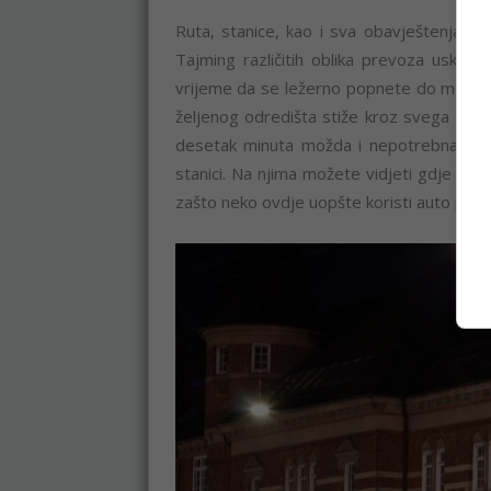
Ruta, stanice, kao i sva obavještenja p
Tajming različitih oblika prevoza uskla
vrijeme da se ležerno popnete do metro s
željenog odredišta stiže kroz svega par m
desetak minuta možda i nepotrebna, nju 
stanici. Na njima možete vidjeti gdje je v
zašto neko ovdje uopšte koristi auto po