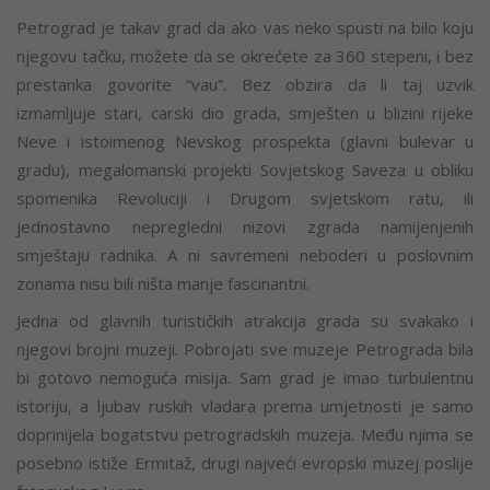
Petrograd je takav grad da ako vas neko spusti na bilo koju
njegovu tačku, možete da se okrećete za 360 stepeni, i bez
prestanka govorite “vau”. Bez obzira da li taj uzvik
izmamljuje stari, carski dio grada, smješten u blizini rijeke
Neve i istoimenog Nevskog prospekta (glavni bulevar u
gradu), megalomanski projekti Sovjetskog Saveza u obliku
spomenika Revoluciji i Drugom svjetskom ratu, ili
jednostavno nepregledni nizovi zgrada namijenjenih
smještaju radnika. A ni savremeni neboderi u poslovnim
zonama nisu bili ništa manje fascinantni.
Jedna od glavnih turističkih atrakcija grada su svakako i
njegovi brojni muzeji. Pobrojati sve muzeje Petrograda bila
bi gotovo nemoguća misija. Sam grad je imao turbulentnu
istoriju, a ljubav ruskih vladara prema umjetnosti je samo
doprinijela bogatstvu petrogradskih muzeja. Među njima se
posebno istiže Ermitaž, drugi najveći evropski muzej poslije