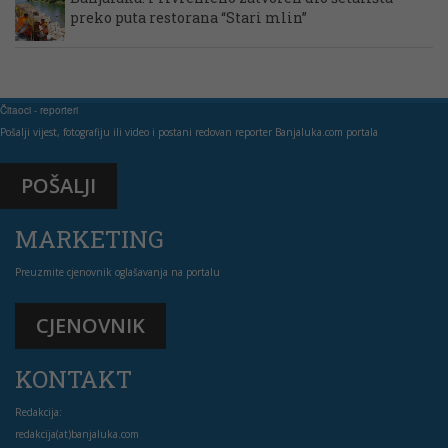
preko puta restorana “Stari mlin”
Čitaoci - reporteri
Pošalji vijest, fotografiju ili video i postani redovan reporter Banjaluka.com portala
POŠALJI
MARKETING
Preuzmite cjenovnik oglašavanja na portalu
CJENOVNIK
KONTAKT
Redakcija:
redakcija(at)banjaluka.com