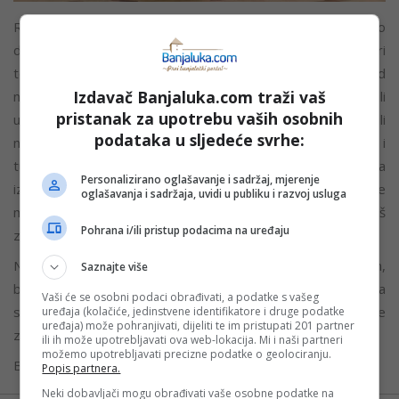
Rusija je zemlja sa bogatom istorijom, i veoma joj je bitno
da svoje istorijsko nasljeđe prenese na mlade naraštaje. Pri
tome se ne koristi metodama koje su nažalost prisutne kod
Izdavač Banjaluka.com traži vaš
nas, a koje su često agresivne, usmjerene protiv, a ne za, ili
pristanak za upotrebu vaših osobnih
u najboljem slučaju, tek puka formalnost kako bi se ispunili
podataka u sljedeće svrhe:
nastavni planovi i programi. Ruski mališani posjećuju muzeje i
tu na licu mjesta uče o istoriji, a zatim svoja zapažanja
Personalizirano oglašavanje i sadržaj, mjerenje
izražavaju kroz pisma, crteže ili bojanke koje im pripreme
oglašavanja i sadržaja, uvidi u publiku i razvoj usluga
muzeji. A sve to obično rade ležeći na podu muzeja. I baš
Pohrana i/ili pristup podacima na uređaju
zato su ti podovi na mene ostavili značajan utisak.
Način na koji ruske školu izučavaju istoriju je neposredan,
Saznajte više
bez suhoparnih podataka i ne zahtijeva velika finasijska
Vaši će se osobni podaci obrađivati, a podatke s vašeg
sredstva, već entuzijazam i malo kreativnosti. Pitam se
uređaja (kolačiće, jedinstvene identifikatore i druge podatke
uređaja) može pohranjivati, dijeliti te im pristupati 201 partner
zašto ovo mi ne bismo mogli?
ili ih može upotrebljavati ova web-lokacija. Mi i naši partneri
možemo upotrebljavati precizne podatke o geolociranju.
Banjaluka.com / Autor: Nikola Vidović
Popis partnera.
Neki dobavljači mogu obrađivati vaše osobne podatke na