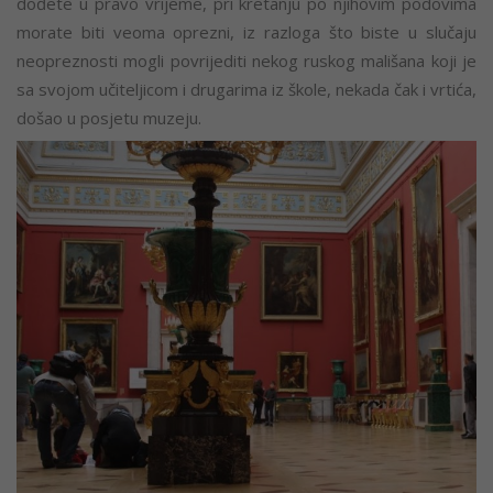
dođete u pravo vrijeme, pri kretanju po njihovim podovima
morate biti veoma oprezni, iz razloga što biste u slučaju
neopreznosti mogli povrijediti nekog ruskog mališana koji je
sa svojom učiteljicom i drugarima iz škole, nekada čak i vrtića,
došao u posjetu muzeju.