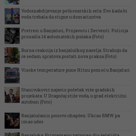
Vodosnabdijevanje potkozarskih sela: Evo kada bi
voda trebala da stigne u domaćinstva
Pretresi u Banjaluci, Prnjavoru i Derventi: Policija
pronašla 14 automatskih pušaka (Foto)
Burna reakcija iz banjalučkog naselja: Strahuju da
će sedam spratova postati nova praksa (Foto)
Visoke temperature pune Hitnu pomoć u Banjaluci
Stanivuković najavio početak više gradskih
projekata: U Dragočaj stiže voda, u grad električni
autobusi (Foto)
Banjalučanin ponovo uhapšen: Ukrao BMW pa
imao udes
Banjaluka: Privremeno zatvoren dio šetališta