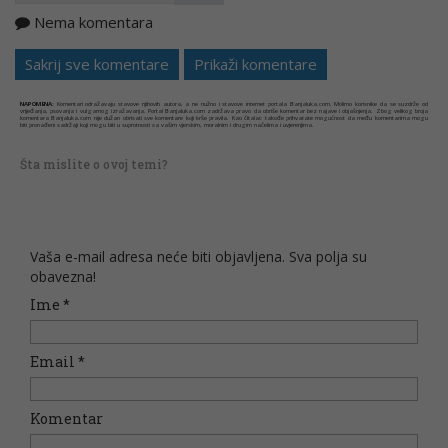
Nema komentara
Kopirati
Sakrij sve komentare
Prikaži komentare
NAPOMENA:
Komentari odražavaju stavove njihovih autora, a ne nužno i stavove internet portala Banjaluka.com. Molimo korisnike da se suzdrže od
vrijeđanja, psovanja i vulgarnog izražavanja. Portal Banjaluka.com zadržava pravo da obriše komentar bez najave i objašnjenja. Zbog velikog broja
komentara Banjaluka.com nije dužan obrisati sve komentare koji krše pravila. Kao čitalac takođe prihvatate mogućnost da među komentarima mogu
biti pronađeni sadržaji koji mogu biti u suprotnosti sa vašim vjerskim, moralnim i drugim načelima i uvjerenjima.
Šta mislite o ovoj temi?
Vaša e-mail adresa neće biti objavljena. Sva polja su
obavezna!
Ime
*
Email
*
Komentar