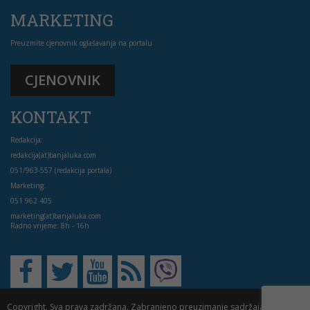
MARKETING
Preuzmite cjenovnik oglašavanja na portalu
CJENOVNIK
KONTAKT
Redakcija:
redakcija(at)banjaluka.com
051/963-557 (redakcija portala)
Marketing:
051 962 405
marketing(at)banjaluka.com
Radno vrijeme: 8h - 16h
Copyright. Sva prava zadržana. Zabranjeno preuzimanje sadržaja bez