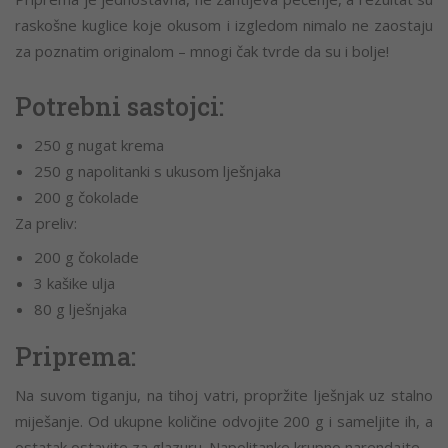
raskošne kuglice koje okusom i izgledom nimalo ne zaostaju
za poznatim originalom – mnogi čak tvrde da su i bolje!
Potrebni sastojci:
250 g nugat krema
250 g napolitanki s ukusom lješnjaka
200 g čokolade
Za preliv:
200 g čokolade
3 kašike ulja
80 g lješnjaka
Priprema:
Na suvom tiganju, na tihoj vatri, propržite lješnjak uz stalno
miješanje. Od ukupne količine odvojite 200 g i sameljite ih, a
ostatak ostavite za glazuru. Napolitanke krupno narendajte.