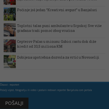
Počinje još jedan “Kreativni avgust” u Banjaluci
Toplotni talas puni ambulante u Srpskoj: Sve više
građana traži pomoć zbog vrućina
Cepterov Palas u minusu: Gubici rastu dok diže
kredit od 33,5 miliona KM
Dobijena upotrebna dozvola za vrtić u Novoseliji
Čitaoci - reporteri
Pošalji vijest, fotografiju ili video i postani redovan reporter Banjaluka.com portala
POŠALJI