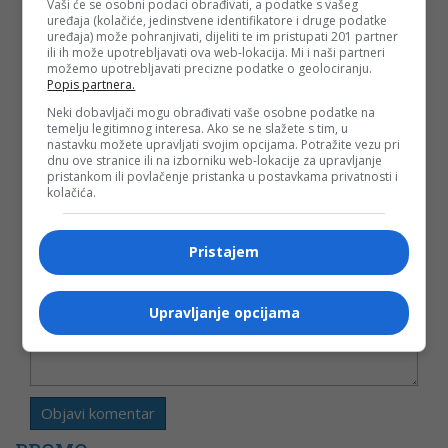
Vaši će se osobni podaci obrađivati, a podatke s vašeg
uređaja (kolačiće, jedinstvene identifikatore i druge podatke
uređaja) može pohranjivati, dijeliti te im pristupati 201 partner
ili ih može upotrebljavati ova web-lokacija. Mi i naši partneri
možemo upotrebljavati precizne podatke o geolociranju.
Popis partnera.
Vaša e-mail adresa neće biti objavljena. Sva polja su
obavezna!
Neki dobavljači mogu obrađivati vaše osobne podatke na
temelju legitimnog interesa. Ako se ne slažete s tim, u
Ime
*
nastavku možete upravljati svojim opcijama. Potražite vezu pri
dnu ove stranice ili na izborniku web-lokacije za upravljanje
pristankom ili povlačenje pristanka u postavkama privatnosti i
Email
*
kolačića.
Komentar
Pristajem
Upravljanje opcijama