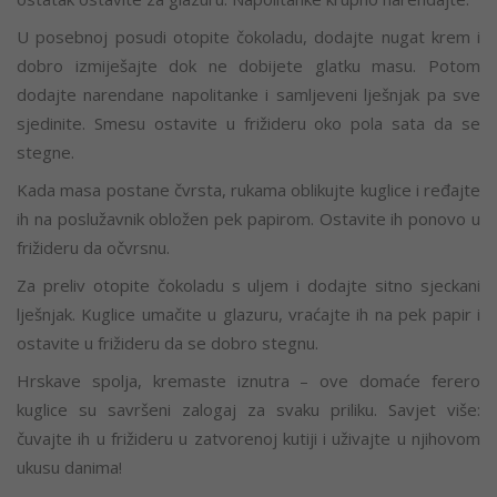
U posebnoj posudi otopite čokoladu, dodajte nugat krem i
dobro izmiješajte dok ne dobijete glatku masu. Potom
dodajte narendane napolitanke i samljeveni lješnjak pa sve
sjedinite. Smesu ostavite u frižideru oko pola sata da se
stegne.
Kada masa postane čvrsta, rukama oblikujte kuglice i ređajte
ih na poslužavnik obložen pek papirom. Ostavite ih ponovo u
frižideru da očvrsnu.
Za preliv otopite čokoladu s uljem i dodajte sitno sjeckani
lješnjak. Kuglice umačite u glazuru, vraćajte ih na pek papir i
ostavite u frižideru da se dobro stegnu.
Hrskave spolja, kremaste iznutra – ove domaće ferero
kuglice su savršeni zalogaj za svaku priliku. Savjet više:
čuvajte ih u frižideru u zatvorenoj kutiji i uživajte u njihovom
ukusu danima!