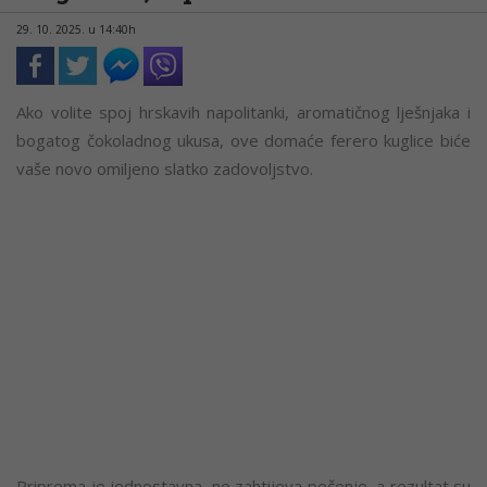
29. 10. 2025. u 14:40h
Ako volite spoj hrskavih napolitanki, aromatičnog lješnjaka i
bogatog čokoladnog ukusa, ove domaće ferero kuglice biće
vaše novo omiljeno slatko zadovoljstvo.
Priprema je jednostavna, ne zahtijeva pečenje, a rezultat su