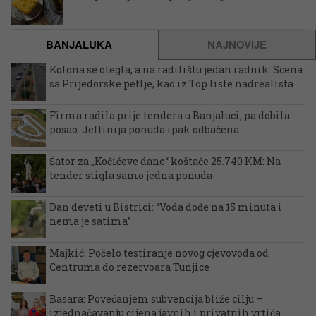
BANJALUKA
NAJNOVIJE
Kolona se otegla, a na radilištu jedan radnik: Scena
sa Prijedorske petlje, kao iz Top liste nadrealista
Firma radila prije tendera u Banjaluci, pa dobila
posao: Jeftinija ponuda ipak odbačena
Šator za „Kočićeve dane“ koštaće 25.740 KM: Na
tender stigla samo jedna ponuda
Dan deveti u Bistrici: “Voda dođe na 15 minuta i
nema je satima”
Majkić: Počelo testiranje novog cjevovoda od
Centruma do rezervoara Tunjice
Basara: Povećanjem subvencija bliže cilju –
izjednačavanju cijena javnih i privatnih vrtića