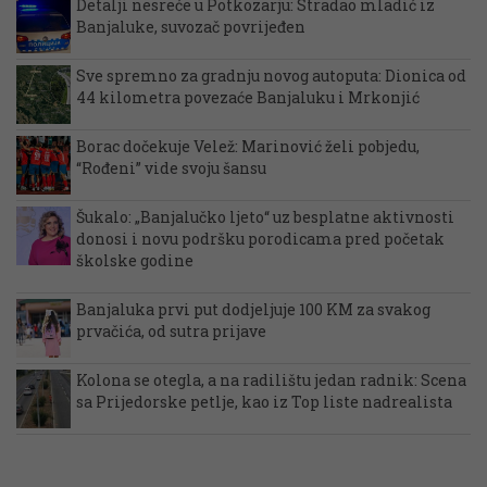
Detalji nesreće u Potkozarju: Stradao mladić iz
Banjaluke, suvozač povrijeđen
Sve spremno za gradnju novog autoputa: Dionica od
44 kilometra povezaće Banjaluku i Mrkonjić
Borac dočekuje Velež: Marinović želi pobjedu,
“Rođeni” vide svoju šansu
Šukalo: „Banjalučko ljeto“ uz besplatne aktivnosti
donosi i novu podršku porodicama pred početak
školske godine
Banjaluka prvi put dodjeljuje 100 KM za svakog
prvačića, od sutra prijave
Kolona se otegla, a na radilištu jedan radnik: Scena
sa Prijedorske petlje, kao iz Top liste nadrealista