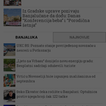
Iz Gradske uprave pozivaju
Banjalučane da dođu: Danas
“Konferencija beba” i “Porodična
šetnja”
BANJALUKA
NAJNOVIJE
UKC RS: Poznato stanje povrijeđenog suvozača u
nesreći u Potkozarju
„Ljeto na Vrbasu“ donijelo novu energiju gradu:
Besplatni sadržaji oduševili turiste
Vrtić u Novoseliji biće ispunjen mališanima od
septembra
Đoko Ekvator čeka ročište u Banjaluci: Optužnica
protiv njega broji čak 122 tačke