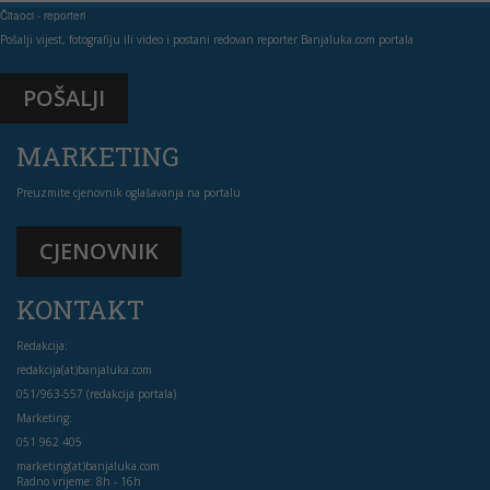
Čitaoci - reporteri
Pošalji vijest, fotografiju ili video i postani redovan reporter Banjaluka.com portala
POŠALJI
MARKETING
Preuzmite cjenovnik oglašavanja na portalu
CJENOVNIK
KONTAKT
Redakcija:
redakcija(at)banjaluka.com
051/963-557 (redakcija portala)
Marketing:
051 962 405
marketing(at)banjaluka.com
Radno vrijeme: 8h - 16h