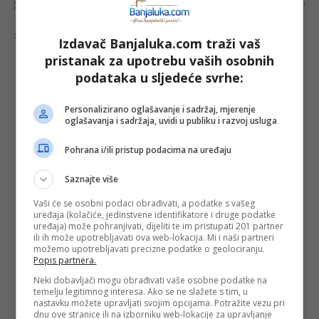
komentara Banjaluka.com nije dužan obrisati sve komentare koji krše pravila. Kao čitalac takođe prihvatate mogućnost da među komentarima mogu
biti pronađeni sadržaji koji mogu biti u suprotnosti sa vašim vjerskim, moralnim i drugim načelima i uvjerenjima.
Šta mislite o ovoj temi?
Izdavač Banjaluka.com traži vaš
pristanak za upotrebu vaših osobnih
podataka u sljedeće svrhe:
Vaša e-mail adresa neće biti objavljena. Sva polja su
Personalizirano oglašavanje i sadržaj, mjerenje
obavezna!
oglašavanja i sadržaja, uvidi u publiku i razvoj usluga
Ime
*
Pohrana i/ili pristup podacima na uređaju
Email
*
Saznajte više
Vaši će se osobni podaci obrađivati, a podatke s vašeg
uređaja (kolačiće, jedinstvene identifikatore i druge podatke
Komentar
uređaja) može pohranjivati, dijeliti te im pristupati 201 partner
ili ih može upotrebljavati ova web-lokacija. Mi i naši partneri
možemo upotrebljavati precizne podatke o geolociranju.
Popis partnera.
Neki dobavljači mogu obrađivati vaše osobne podatke na
temelju legitimnog interesa. Ako se ne slažete s tim, u
nastavku možete upravljati svojim opcijama. Potražite vezu pri
dnu ove stranice ili na izborniku web-lokacije za upravljanje