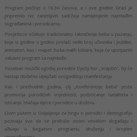
Program počinje u 18.30 časova, a i ove godine Grad je
pripremio niz zanimljivih sadržaja namijenjenih najmlađim
sugrađanima i porodicama.
Posjetioce očekuje tradicionalno takmičenje beba u puzanju,
koje iz godine u godinu privlači veliki broj učesnika i publike,
animatori, kao i mapet žurka malih lutkara, koja će upotpuniti
zabavni program za najmlađe.
Poseban muzički ugođaj prirediće Dječiji hor „Vrapčići“, čiji će
nastup dodatno uljepšati ovogodišnju manifestaciju.
Kao i prethodnih godina, cilj „Konferencije beba“ jeste
promocija porodičnih vrijednosti, podsticanje nataliteta i
isticanje značaja djece i porodice u društvu.
Ovim putem iz Odjeljenja za brigu o porodici i demografiju
pozivaju sve da se pridruže ovom veselom događaju i
uživaju u bogatom programu, druženju i brojnim
iznenađenjima.