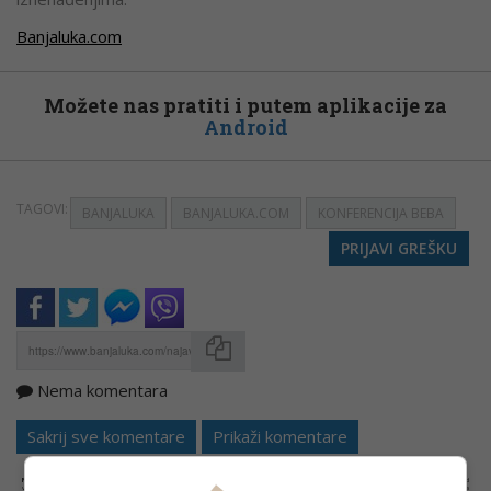
Banjaluka.com
Možete nas pratiti i putem aplikacije za
Android
TAGOVI:
BANJALUKA
BANJALUKA.COM
KONFERENCIJA BEBA
PRIJAVI GREŠKU
Nema komentara
Kopirati
Sakrij sve komentare
Prikaži komentare
NAPOMENA:
Komentari odražavaju stavove njihovih autora, a ne nužno i stavove internet portala Banjaluka.com. Molimo korisnike da se suzdrže od
vrijeđanja, psovanja i vulgarnog izražavanja. Portal Banjaluka.com zadržava pravo da obriše komentar bez najave i objašnjenja. Zbog velikog broja