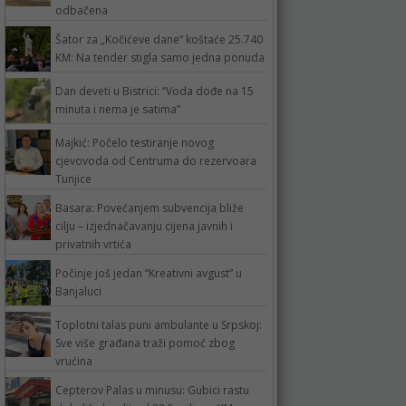
odbačena
Šator za „Kočićeve dane“ koštaće 25.740
KM: Na tender stigla samo jedna ponuda
Dan deveti u Bistrici: “Voda dođe na 15
minuta i nema je satima”
Majkić: Počelo testiranje novog
cjevovoda od Centruma do rezervoara
Tunjice
Basara: Povećanjem subvencija bliže
cilju – izjednačavanju cijena javnih i
privatnih vrtića
Počinje još jedan “Kreativni avgust” u
Banjaluci
Toplotni talas puni ambulante u Srpskoj:
Sve više građana traži pomoć zbog
vrućina
Cepterov Palas u minusu: Gubici rastu