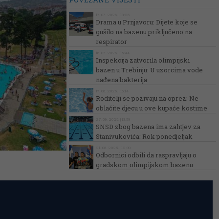
17. 07. 2026. | 18:26
Drama u Prnjavoru: Dijete koje se
gušilo na bazenu priključeno na
respirator
16. 07. 2026. | 15:44
Inspekcija zatvorila olimpijski
bazen u Trebinju: U uzorcima vode
nađena bakterija
17. 06. 2026. | 16:14
Roditelji se pozivaju na oprez: Ne
oblačite djecu u ove kupaće kostime
27. 09. 2025. | 13:59
SNSD zbog bazena ima zahtjev za
Stanivukovića: Rok ponedjeljak
21. 08. 2025. | 12:39
Odbornici odbili da raspravljaju o
gradskom olimpijskom bazenu