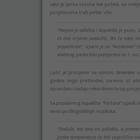
Iako je ljetna sezona tek počela, sa omil
posjetiocima traži peškir više.
“Posjeta je odlična i kupalište je puno
će nas vrijeme poslužiti, što će nam o
posjećenost”, izjavio je za “Nezavisne” S
vodenog parka bilo pomjereno sa 1. na 
Lazić je procijenio na osnovu dinamike 
godine nego prethodne, naravno uz uslov
opravdano nadaju rekordnom broju posjeti
Sa popularnog kupališta “Fortuna” izjavili s
nivou prošlogodišnjih rezultata.
“Doduše, tek smo na početku, a prema
Julske temperature će biti poprilično vi