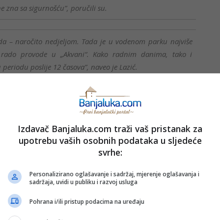
e zna sa sigurnošću”, poručili su.
da – naročito nedjeljom. Tada je u vodenom parku najviše
e rado provode u „Akvani“. Kako radnim danima, tako i
 periodu poslije 12 časova”, naveo je Lazić.
aspore
kako je struktura posjetilaca veoma raznolika.
Izdavač Banjaluka.com traži vaš pristanak za
upotrebu vaših osobnih podataka u sljedeće
rimjetan i veliki broj gostiju iz dijaspore, posebno u drugom
svrhe:
ećenost iz okolnih mjesta i gradova”, pojasnio je Lazić.
Personalizirano oglašavanje i sadržaj, mjerenje oglašavanja i
sadržaja, uvidi u publiku i razvoj usluga
 kako je i kod njih sličan profil posjetilaca.
Pohrana i/ili pristup podacima na uređaju
ani, među kojima su najbrojniji oni uzrasta do 15 godina.