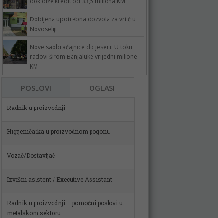
dok diže kredit od 33,5 miliona KM
Dobijena upotrebna dozvola za vrtić u
Novoseliji
Nove saobraćajnice do jeseni: U toku
radovi širom Banjaluke vrijedni milione
KM
POSLOVI
OGLASI
Higijeničarka u proizvodnom pogonu
Vozač/Dostavljač
Izvršni asistent / Executive Assistant
Radnik u proizvodnji – pomoćni poslovi u
metalskom sektoru
Spremačica