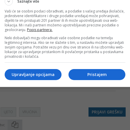
Saznajte više
 naravno i turisti. Kada govorimo o strancima, najviše
Vaši će se osobni podaci obrađivati, a podatke s vašeg uređaja (kolačiće,
ručuju sa „Fortune“.
jedinstvene identifikatore i druge podatke uređaja) može pohranjivati,
dijeliti te im pristupati 201 partner ili ih može upotrebljavati ova web-
lokacija. Mi i naši partneri možemo upotrebljavati precizne podatke o
jula planirane brojne aktivnosti za posjetioce.
geolociranju.
Popis partnera.
Neki dobavljači mogu obrađivati vaše osobne podatke na temelju
legitimnog interesa. Ako se ne slažete s tim, u nastavku možete upravljati
ionalnu manifestaciju “Igre bez granica”, koja svake godine
svojim opcijama. Potražite vezu pri dnu ove stranice ili na izborniku web-
lokacije za upravljanje pristankom ili povlačenje pristanka u postavkama
 Pored toga, u planu je turnir u fudbalu na pijesku, kao i niz
privatnosti i kolačića.
dnji sa našim poslovnim partnerima“”, najavio je Lazić
 spasilačku službu i vrhunske higijenske standarde najviši
Upravljanje opcijama
Pristajem
svima bio maksimalno ugodan i bezbjedan, te da je pred nama
PRIJAVI GREŠKU
LJETO
VRUĆINA