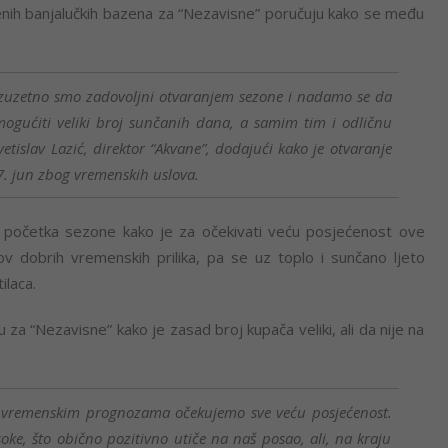
jenih banjalučkih bazena za “Nezavisne” poručuju kako se među
. Izuzetno smo zadovoljni otvaranjem sezone i nadamo se da
mogućiti veliki broj sunčanih dana, a samim tim i odličnu
vetislav Lazić, direktor “Akvane”, dodajući kako je otvaranje
7. jun zbog vremenskih uslova.
s početka sezone kako je za očekivati veću posjećenost ove
 dobrih vremenskih prilika, pa se uz toplo i sunčano ljeto
laca.
u za “Nezavisne” kako je zasad broj kupača veliki, ali da nije na
 vremenskim prognozama očekujemo sve veću posjećenost.
soke, što obično pozitivno utiče na naš posao, ali, na kraju