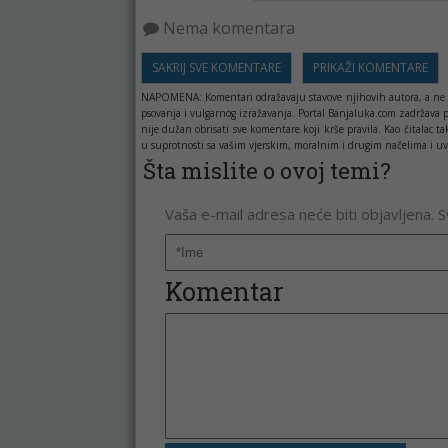
Nema komentara
SAKRIJ SVE KOMENTARE
PRIKAŽI KOMENTARE
NAPOMENA:
Komentari odražavaju stavove njihovih autora, a ne 
psovanja i vulgarnog izražavanja. Portal Banjaluka.com zadržava 
nije dužan obrisati sve komentare koji krše pravila. Kao čitala
u suprotnosti sa vašim vjerskim, moralnim i drugim načelima i uv
Šta mislite o ovoj temi?
Vaša e-mail adresa neće biti objavljena. 
Komentar