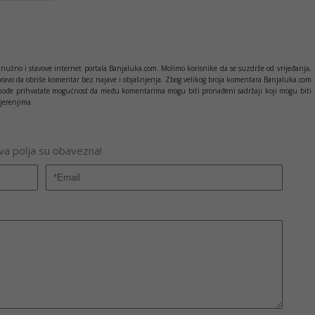
Kopirati
nužno i stavove internet portala Banjaluka.com. Molimo korisnike da se suzdrže od vrijeđanja,
pravo da obriše komentar bez najave i objašnjenja. Zbog velikog broja komentara Banjaluka.com
c takođe prihvatate mogućnost da među komentarima mogu biti pronađeni sadržaji koji mogu biti
jerenjima.
Sva polja su obavezna!