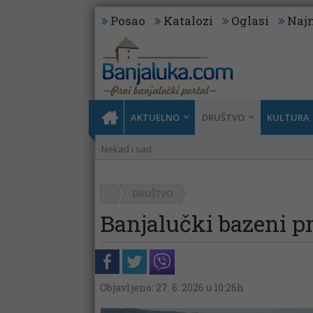
Posao
Katalozi
Oglasi
Najn
AKTUELNO
DRUŠTVO
KULTURA
Nekad i sad
DRUŠTVO
Banjalučki bazeni p
Objavljeno: 27. 6. 2026 u 10:26h