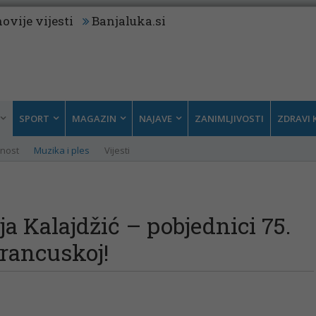
ovije vijesti
Banjaluka.si
SPORT
MAGAZIN
NAJAVE
ZANIMLJIVOSTI
ZDRAVI 
tnost
Muzika i ples
Vijesti
a Kalajdžić – pobjednici 75.
Francuskoj!