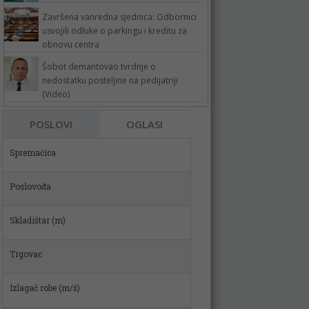
Završena vanredna sjednica: Odbornici
usvojili odluke o parkingu i kreditu za
obnovu centra
Šobot demantovao tvrdnje o
nedostatku posteljine na pedijatriji
(Video)
POSLOVI
OGLASI
Poslovođa
Skladištar (m)
Trgovac
Izlagač robe (m/ž)
Fakturist (m-ž)