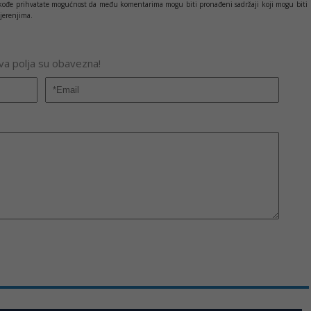
c takođe prihvatate mogućnost da među komentarima mogu biti pronađeni sadržaji koji mogu biti
jerenjima.
Sva polja su obavezna!