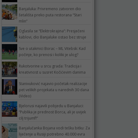
Banjaluka: Privremeno zatvoren dio
šetališta preko puta restorana “Stari
mlin”
Oglasila se “Elektrokrajina”: Presječeni
kablovi, dio Banjaluke ostao bez struje
Sve o utakmici Borac – ML Vitebsk: Kad
počinje, ko prenosi i koliki je ulog?
Rukotvorine u srcu grada: Tradicija i
kreativnost u susret Kočićevim danima
Stanivuković najavio početak realizacije
pet velikih projekata u narednih 30 dana
(Video)
Bjelorusi najavili pobjedu u Banjaluci:
“Publika je prednost Borca, ali je uvijek
cilj trijumf!”
Banjalučanka Bojana vodi tešku bitku: Za
liječenje u Rusiji potrebno 40.000 evra