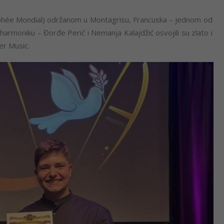
ophée Mondial) održanom u Montagrisu, Francuska – jednom od
armoniku – Đorđe Perić i Nemanja Kalajdžić osvojili su zlato i
er Music.