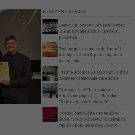
POVEZANE VIJESTI
8. 07. 2026. | 12:57
Banjalučki osnovci oduševili svijet:
Iz Rima donijeli čak 17 medalja i
priznanja
1. 07. 2026. | 08:59
Počinje julski upisni rok: Samo 11
srednjih škola u Srpskoj popunilo
sva mjesta
10. 06. 2026. | 10:22
Prazne učionice u Potkozarju: Nizak
natalitet i iseljavanje gase škole
17. 04. 2026. | 12:36
Profesor Anel Hajirić nakon
emotivnog ispraćaja u Banjaluci:
“Učio sam ih da budu ljudi”
10. 04. 2026. | 13:00
Učenici banjalučke Umjetničke
škole “Vlado Milošević” briljirali na
republičkom takmičenju (Foto)