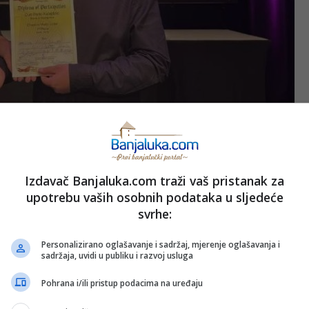
Izdavač Banjaluka.com traži vaš pristanak za
a „Kornelije Stanković“ ne samo da njeguje talenat, već stvara
upotrebu vaših osobnih podataka u sljedeće
im nastupima ostavljaju snažan pečat na najvećim svjetskim
svrhe:
Personalizirano oglašavanje i sadržaj, mjerenje oglašavanja i
sadržaja, uvidi u publiku i razvoj usluga
z godine u godinu donose prestižna priznanja, dok Bijeljina
 svjetske muzičke elite.
Pohrana i/ili pristup podacima na uređaju