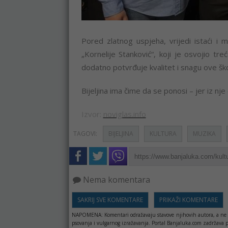
Pored zlatnog uspjeha, vrijedi istaći i 
„Kornelije Stanković“, koji je osvojio t
dodatno potvrđuje kvalitet i snagu ove ško
Bijeljina ima čime da se ponosi – jer iz nje
Izvor:
noviglas.info
TAGOVI:
BIJELJINA
KULTURA
MUZIKA
Nema komentara
SAKRIJ SVE KOMENTARE
PRIKAŽI KOMENTARE
NAPOMENA:
Komentari odražavaju stavove njihovih autora, a ne 
psovanja i vulgarnog izražavanja. Portal Banjaluka.com zadržava 