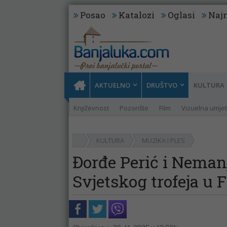
Posao
Katalozi
Oglasi
Najn
AKTUELNO
DRUŠTVO
KULTURA
Književnost
Pozorište
Film
Vizuelna umje
KULTURA
MUZIKA I PLES
Đorđe Perić i Nemanj
Svjetskog trofeja u 