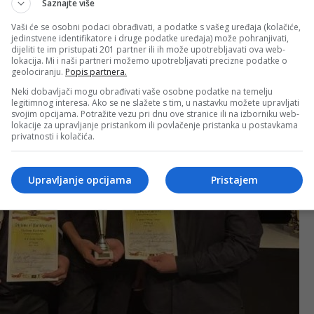
Saznajte više
Vaši će se osobni podaci obrađivati, a podatke s vašeg uređaja (kolačiće,
jedinstvene identifikatore i druge podatke uređaja) može pohranjivati,
dijeliti te im pristupati 201 partner ili ih može upotrebljavati ova web-
lokacija. Mi i naši partneri možemo upotrebljavati precizne podatke o
geolociranju.
Popis partnera.
Neki dobavljači mogu obrađivati vaše osobne podatke na temelju
legitimnog interesa. Ako se ne slažete s tim, u nastavku možete upravljati
svojim opcijama. Potražite vezu pri dnu ove stranice ili na izborniku web-
lokacije za upravljanje pristankom ili povlačenje pristanka u postavkama
privatnosti i kolačića.
Upravljanje opcijama
Pristajem