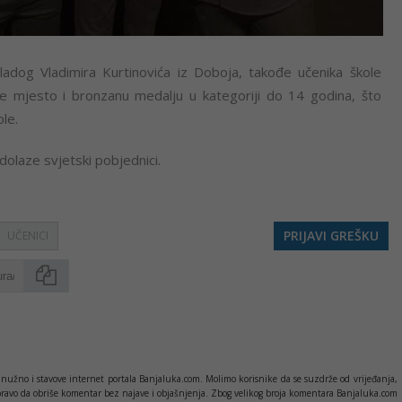
mladog Vladimira Kurtinovića iz Doboja, takođe učenika škole
reće mjesto i bronzanu medalju u kategoriji do 14 godina, što
le.
 dolaze svjetski pobjednici.
PRIJAVI GREŠKU
UČENICI
Kopirati
nužno i stavove internet portala Banjaluka.com. Molimo korisnike da se suzdrže od vrijeđanja,
pravo da obriše komentar bez najave i objašnjenja. Zbog velikog broja komentara Banjaluka.com