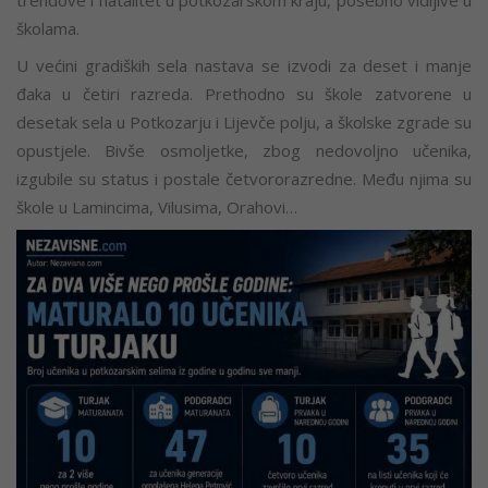
školama.
U većini gradiških sela nastava se izvodi za deset i manje
đaka u četiri razreda. Prethodno su škole zatvorene u
desetak sela u Potkozarju i Lijevče polju, a školske zgrade su
opustjele. Bivše osmoljetke, zbog nedovoljno učenika,
izgubile su status i postale četvororazredne. Među njima su
škole u Lamincima, Vilusima, Orahovi…