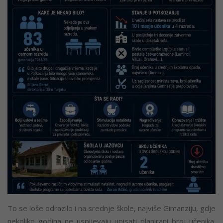
To se loše odrazilo i na srednje škole, najviše Gimanziju, gdje
nekoliko godina ne uspijevaju upisati planirani broj učenika.