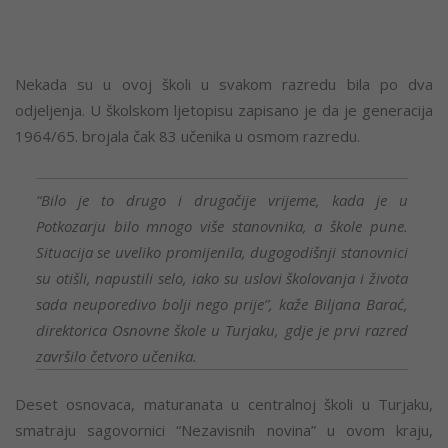
Nekada su u ovoj školi u svakom razredu bila po dva
odjeljenja. U školskom ljetopisu zapisano je da je generacija
1964/65. brojala čak 83 učenika u osmom razredu.
“Bilo je to drugo i drugačije vrijeme, kada je u
Potkozarju bilo mnogo više stanovnika, a škole pune.
Situacija se uveliko promijenila, dugogodišnji stanovnici
su otišli, napustili selo, iako su uslovi školovanja i života
sada neuporedivo bolji nego prije”, kaže Biljana Barać,
direktorica Osnovne škole u Turjaku, gdje je prvi razred
završilo četvoro učenika.
Deset osnovaca, maturanata u centralnoj školi u Turjaku,
smatraju sagovornici “Nezavisnih novina” u ovom kraju,