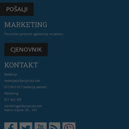
POŠALJI
MARKETING
Preuzmite cjenovnik oglašavanja na portalu
CJENOVNIK
KONTAKT
Redakcija:
redakcija(at)banjaluka.com
051/963-557 (redakcija portala)
Marketing:
051 962 405
marketing(at)banjaluka.com
Radno vrijeme: 8h - 16h