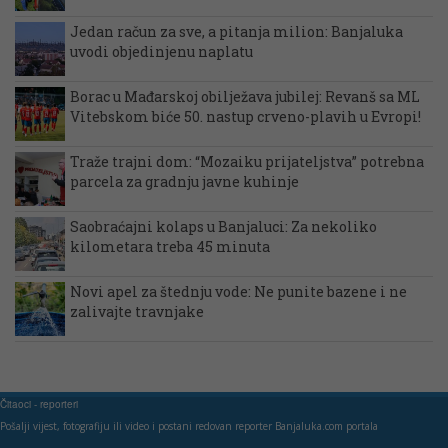
Jedan račun za sve, a pitanja milion: Banjaluka
uvodi objedinjenu naplatu
Borac u Mađarskoj obilježava jubilej: Revanš sa ML
Vitebskom biće 50. nastup crveno-plavih u Evropi!
Traže trajni dom: “Mozaiku prijateljstva” potrebna
parcela za gradnju javne kuhinje
Saobraćajni kolaps u Banjaluci: Za nekoliko
kilometara treba 45 minuta
Novi apel za štednju vode: Ne punite bazene i ne
zalivajte travnjake
Čitaoci - reporteri
Pošalji vijest, fotografiju ili video i postani redovan reporter Banjaluka.com portala