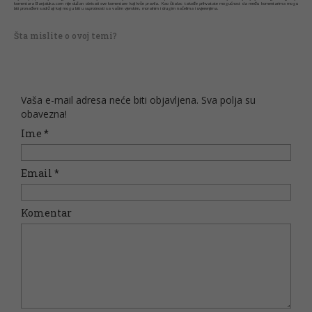
komentara Banjaluka.com nije dužan obrisati sve komentare koji krše pravila. Kao čitalac takođe prihvatate mogućnost da među komentarima mogu
biti pronađeni sadržaji koji mogu biti u suprotnosti sa vašim vjerskim, moralnim i drugim načelima i uvjerenjima.
Šta mislite o ovoj temi?
Vaša e-mail adresa neće biti objavljena. Sva polja su
obavezna!
Ime
*
Email
*
Komentar