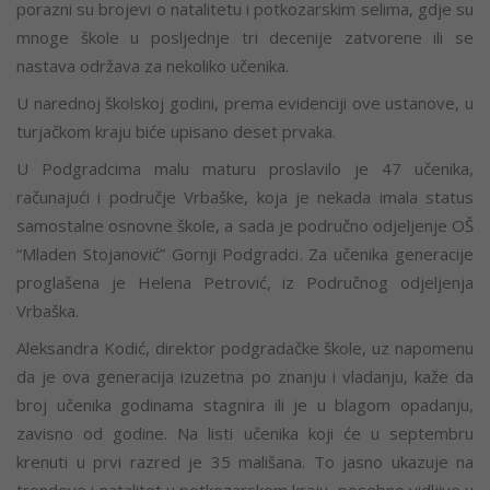
porazni su brojevi o natalitetu i potkozarskim selima, gdje su
mnoge škole u posljednje tri decenije zatvorene ili se
nastava održava za nekoliko učenika.
U narednoj školskoj godini, prema evidenciji ove ustanove, u
turjačkom kraju biće upisano deset prvaka.
U Podgradcima malu maturu proslavilo je 47 učenika,
računajući i područje Vrbaške, koja je nekada imala status
samostalne osnovne škole, a sada je područno odjeljenje OŠ
“Mladen Stojanović” Gornji Podgradci. Za učenika generacije
proglašena je Helena Petrović, iz Područnog odjeljenja
Vrbaška.
Aleksandra Kodić, direktor podgradačke škole, uz napomenu
da je ova generacija izuzetna po znanju i vladanju, kaže da
broj učenika godinama stagnira ili je u blagom opadanju,
zavisno od godine. Na listi učenika koji će u septembru
krenuti u prvi razred je 35 mališana. To jasno ukazuje na
trendove i natalitet u potkozarskom kraju, posebno vidljive u