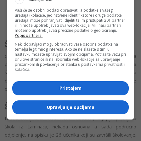
“Istovremeno, gradimo vodovod, puteve, društvene
Vaši će se osobni podaci obrađivati, a podatke s vašeg
objekte. To će dugoročno dati bolje rezultate”, uvjeren je
uređaja (kolačiće, jedinstvene identifikatore i druge podatke
uređaja) može pohranjivati, dijeliti te im pristupati 201 partner
Adžić.
ili ih može upotrebljavati ova web-lokacija. Mi i naši partneri
možemo upotrebljavati precizne podatke o geolociranju.
Popis partnera.
Škola u Jazovcu
Neki dobavljači mogu obrađivati vaše osobne podatke na
temelju legitimnog interesa. Ako se ne slažete s tim, u
nastavku možete upravljati svojim opcijama. Potražite vezu pri
Obnovljena škola u Jazovcu, gdje je nastava organizovana
dnu ove stranice ili na izborniku web-lokacije za upravljanje
poslije pauze od desetak godina, jedini je primjer povratka
pristankom ili povlačenje pristanka u postavkama privatnosti i
kolačića.
škole u potkozarskim selima. Međutim, i ovdje je broj učenika
drastično smanjen. U ovoj školskog godini nastava je
Pristajem
organizovana za dva učenika.
Škola “Sveti Sava” Dubrave
Upravljanje opcijama
U Osnovnoj školi “Sveti Sava” Dubrave, kojoj je pripojena
škola iz Laminaca, nekada osnovna a sada područno
odjelenje, na spisku je 26 učenika koji su završili školovanje.