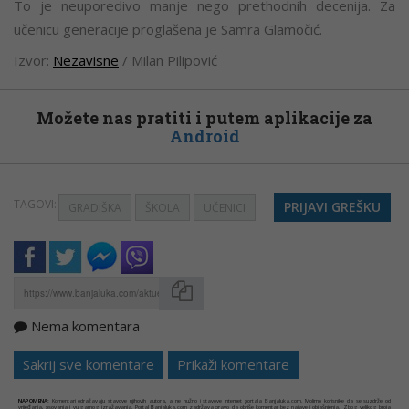
To je neuporedivo manje nego prethodnih decenija. Za
učenicu generacije proglašena je Samra Glamočić.
Izvor:
Nezavisne
/ Milan Pilipović
Možete nas pratiti i putem aplikacije za
Android
TAGOVI:
PRIJAVI GREŠKU
GRADIŠKA
ŠKOLA
UČENICI
Nema komentara
Kopirati
Sakrij sve komentare
Prikaži komentare
NAPOMENA:
Komentari odražavaju stavove njihovih autora, a ne nužno i stavove internet portala Banjaluka.com. Molimo korisnike da se suzdrže od
vrijeđanja, psovanja i vulgarnog izražavanja. Portal Banjaluka.com zadržava pravo da obriše komentar bez najave i objašnjenja. Zbog velikog broja