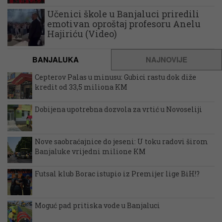
Učenici škole u Banjaluci priredili
emotivan oproštaj profesoru Anelu
Hajiriću (Video)
BANJALUKA
NAJNOVIJE
Cepterov Palas u minusu: Gubici rastu dok diže
kredit od 33,5 miliona KM
Dobijena upotrebna dozvola za vrtić u Novoseliji
Nove saobraćajnice do jeseni: U toku radovi širom
Banjaluke vrijedni milione KM
Futsal klub Borac istupio iz Premijer lige BiH!?
Moguć pad pritiska vode u Banjaluci