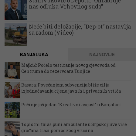
Stanivuković o Depotu: “Ohrabruje
nas odluka Vrhovnog suda”
Neće biti deložacije, “Dep-ot” nastavlja
sa radom (Video)
BANJALUKA
NAJNOVIJE
Majkić: Počelo testiranje novog cjevovoda od
Centruma do rezervoara Tunjice
Basara: Povećanjem subvencija bliže cilju –
izjednačavanju cijena javnih i privatnih vrtića
Počinje još jedan “Kreativni avgust” u Banjaluci
Toplotni talas puni ambulante u Srpskoj: Sve više
građana traži pomoć zbog vrućina