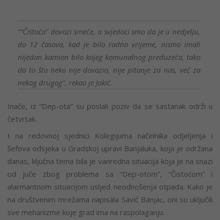
“”Čistoća” dovozi smeće, a svjedoci smo da je u nedjelju,
do 12 časova, kad je bilo radno vrijeme, nismo imali
nijedan kamion bilo kojeg komunalnog preduzeća, tako
da to što neko nije dovozio, nije pitanje za nas, već za
nekog drugog”, rekao je Jokić.
Inače, iz “Dep-ota” su poslali poziv da se sastanak održi u
četvrtak.
I na redovnoj sjednici Kolegijuma načelnika odjeljenja i
šefova odsjeka u Gradskoj upravi Banjaluka, koja je održana
danas, ključna tema bila je vanredna situacija koja je na snazi
od juče zbog problema sa “Dep-otom”, “Čistoćom” i
alarmantnom situacijom usljed neodnošenja otpada. Kako je
na društvenim mrežama napisala Savić Banjac, oni su uključili
sve mehanizme koje grad ima na raspolaganju.