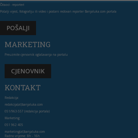
Čitaoci - reporteri
Pošalji vijest, fotografiju ili video i postani redovan reporter Banjaluka.com portala
POŠALJI
MARKETING
Preuzmite cjenovnik oglašavanja na portalu
CJENOVNIK
KONTAKT
Redakcija:
redakcija(at)banjaluka.com
051/963-557 (redakcija portala)
Marketing:
051 962 405
marketing(at)banjaluka.com
Radno vrijeme: 8h - 16h