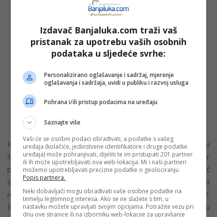
“Stanovnike Banjaluke koji su uredni i savjesni u
plaćanju prema “Čistoći” ne treba i ne smije pogađati
Izdavač Banjaluka.com traži vaš
bilo kakvo neriješeno pitanje između odgovornih
pristanak za upotrebu vaših osobnih
subjekata. Postoje mehanizmi i propisi koji uređuju
podataka u sljedeće svrhe:
izvršenja sudskih presuda, slabo funkcionisanja uprave,
postupanja inspekcijskih organa, štrajkove i zaštitu
Personalizirano oglašavanje i sadržaj, mjerenje
zdravlja ljudi. Drugim riječima, nikakva sudska presuda,
oglašavanja i sadržaja, uvidi u publiku i razvoj usluga
nikakav štrajk, sukob između javnih subjekata i slične
Pohrana i/ili pristup podacima na uređaju
stvari ne mogu biti opravdanje za masovno ugrožavanje
zdravlja ljudi”, rekao je Vranješ.
Saznajte više
Vaši će se osobni podaci obrađivati, a podatke s vašeg
Podsjetimo, radnici “Dep-ota” su prošle srijede stupili u
uređaja (kolačiće, jedinstvene identifikatore i druge podatke
uređaja) može pohranjivati, dijeliti te im pristupati 201 partner
štrajk, tvrdeći da “Čistoća” nije ispoštovala dogovor
ili ih može upotrebljavati ova web-lokacija. Mi i naši partneri
postignut sa gradonačelnikom Draškom Stanivukovićem, već
možemo upotrebljavati precizne podatke o geolociranju.
Popis partnera.
su ušli u izvršenje presude, po kojoj je “Dep-ot” morao da
Neki dobavljači mogu obrađivati vaše osobne podatke na
napusti sporno zemljište zbog kojeg se sude do 22.
temelju legitimnog interesa. Ako se ne slažete s tim, u
februara. Iz “Čistoća” su nakon toga saopštili da ne prihvataju
nastavku možete upravljati svojim opcijama. Potražite vezu pri
dnu ove stranice ili na izborniku web-lokacije za upravljanje