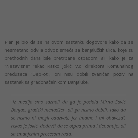
Plan je bio da se na ovom sastanku dogovore kako da se
nesmetano odvija odvoz smeća sa banjalučkih ulica, koje su
prethodnih dana bile pretrpane otpadom, ali, kako je za
“Nezavisne” rekao Ratko Jokić, v.d. direktora Komunalnog
preduzeća “Dep-ot”, oni nisu dobili zvaničan poziv na
sastanak sa gradonačelnikom Banjaluke.
“Iz medija smo saznali da ga je poslala Mirna Savić
Banjac, gradski menadžer, ali ga nismo dobili, tako da
se nismo ni mogli odazvati, jer imamo i mi obaveza”,
rekao je Jokić, dodavši da se otpad prima i deponuje, ali
sa smanjenim procesom rada.