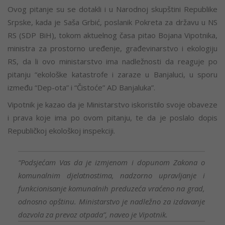
Ovog pitanje su se dotakli i u Narodnoj skupštini Republike
Srpske, kada je Saša Grbić, poslanik Pokreta za državu u NS
RS (SDP BiH), tokom aktuelnog časa pitao Bojana Vipotnika,
ministra za prostorno uređenje, građevinarstvo i ekologiju
RS, da li ovo ministarstvo ima nadležnosti da reaguje po
pitanju “ekološke katastrofe i zaraze u Banjaluci, u sporu
između “Dep-ota” i “Čistoće” AD Banjaluka”.
Vipotnik je kazao da je Ministarstvo iskoristilo svoje obaveze
i prava koje ima po ovom pitanju, te da je poslalo dopis
Republičkoj ekološkoj inspekciji.
“Podsjećam Vas da je izmjenom i dopunom Zakona o
komunalnim djelatnostima, nadzorno upravljanje i
funkcionisanje komunalnih preduzeća vraćeno na grad,
odnosno opštinu. Ministarstvo je nadležno za izdavanje
dozvola za prevoz otpada”, naveo je Vipotnik.