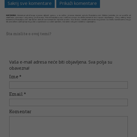
Sakrij sve komentare
Prikaži komentare
NAPOMENA:
Komentari odražavaju stavove njihovih autora, a ne nužno i stavove internet portala Banjaluka.com. Molimo korisnike da se suzdrže od
vrijeđanja, psovanja i vulgarnog izražavanja. Portal Banjaluka.com zadržava pravo da obriše komentar bez najave i objašnjenja. Zbog velikog broja
komentara Banjaluka.com nije dužan obrisati sve komentare koji krše pravila. Kao čitalac takođe prihvatate mogućnost da među komentarima mogu
biti pronađeni sadržaji koji mogu biti u suprotnosti sa vašim vjerskim, moralnim i drugim načelima i uvjerenjima.
Šta mislite o ovoj temi?
Vaša e-mail adresa neće biti objavljena. Sva polja su
obavezna!
Ime
*
Email
*
Komentar