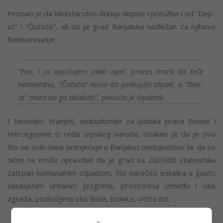
Priznao je da Ministarstvo dobija dopise i pritužbe i od “Dep-
ot” i “Čistoće”, ali da je grad Banjaluka nadležan za njihovo
funkcionisanje.
“Evo, i ja upućujem javni apel, proces mora da teče
nesmetano, “Čistoća” mora da prikuplja otpad, a “Dep-
ot” mora da ga skladišti”, poručio je Vipotnik.
I Nevenko Vranješ, ombudsman za ljudska prava Bosne i
Hercegovine iz reda srpskog naroda, istakao je da je ovo
što se ovih dana primjećuje u Banjaluci nedopustivo te da se
ničim ne može opravdati da je grad sa 200.000 stanovnika
zatrpan komunalnim otpadom, što naročito eskalira u gusto
naseljenim urbanim jezgrima, prostorima između i oko
zgrada, područjima oko škola, bolnica, vrtića itd.