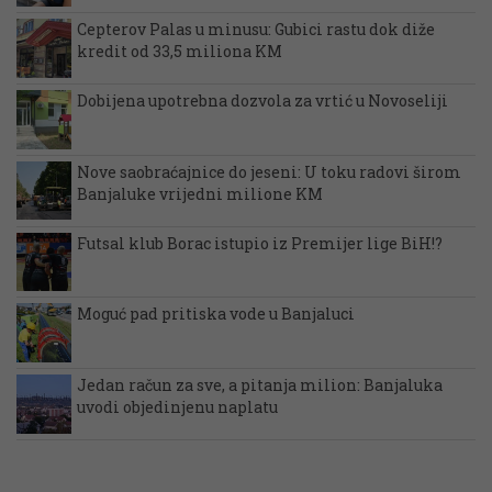
Cepterov Palas u minusu: Gubici rastu dok diže
kredit od 33,5 miliona KM
Dobijena upotrebna dozvola za vrtić u Novoseliji
Nove saobraćajnice do jeseni: U toku radovi širom
Banjaluke vrijedni milione KM
Futsal klub Borac istupio iz Premijer lige BiH!?
Moguć pad pritiska vode u Banjaluci
Jedan račun za sve, a pitanja milion: Banjaluka
uvodi objedinjenu naplatu