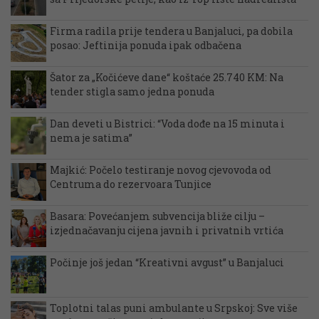
Firma radila prije tendera u Banjaluci, pa dobila
posao: Jeftinija ponuda ipak odbačena
Šator za „Kočićeve dane“ koštaće 25.740 KM: Na
tender stigla samo jedna ponuda
Dan deveti u Bistrici: “Voda dođe na 15 minuta i
nema je satima”
Majkić: Počelo testiranje novog cjevovoda od
Centruma do rezervoara Tunjice
Basara: Povećanjem subvencija bliže cilju –
izjednačavanju cijena javnih i privatnih vrtića
Počinje još jedan “Kreativni avgust” u Banjaluci
Toplotni talas puni ambulante u Srpskoj: Sve više