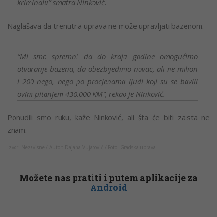
kriminalu” smatra Ninković.
Naglašava da trenutna uprava ne može upravljati bazenom.
“Mi smo spremni da do kraja godine omogućimo
otvaranje bazena, da obezbijedimo novac, ali ne milion
i 200 nego, nego po procjenama ljudi koji su se bavili
ovim pitanjem 430.000 KM”, rekao je Ninković.
Ponudili smo ruku, kaže Ninković, ali šta će biti zaista ne
znam.
Izvor: Nezavisne / Autor: Dajana Vujatović / Foto: Gradska uprava
Možete nas pratiti i putem aplikacije za
Android