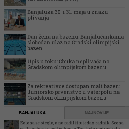
Banjaluka 30. i 31. maja u znaku
plivanja
Dan žena na bazenu: Banjalučankama
slobodan ulaz na Gradski olimpijski
bazen
Upis u toku: Obuka neplivača na
Gradskom olimpijskom bazenu
Za rekreativce dostupan mali bazen:
Juniorsko prvenstvo u vaterpolu na
Gradskom olimpijskom bazenu
BANJALUKA
NAJNOVIJE
Kolona se otegla, a na radilištu jedan radnik: Scena
sa Prijedorske petlje, kao iz Top liste nadrealista