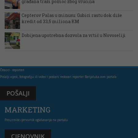
građana traži pomoć zbog vrućina
Cepterov Palas u minusu: Gubici rastu dok diže
kredit od 33,5 miliona KM
Dobijena upotrebna dozvola za vrtić u Novoseliji
Čitaoci - reporteri
Pošalji vijest, fotografiju ili video i postani redovan reporter Banjaluka.com portala
POŠALJI
MARKETING
Preuzmite cjenovnik oglašavanja na portalu
CJENOVNIK