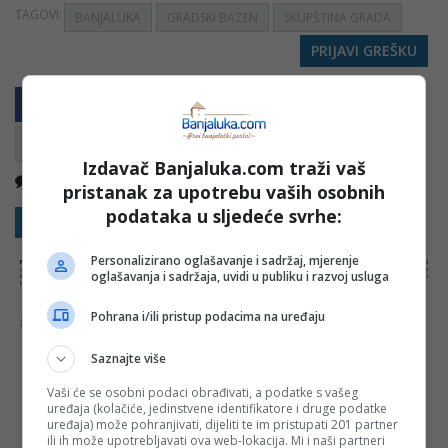
TAGOVI:
BANJALUKA
GRADSKI BAZEN
SKUPŠTINA GRADA
PRIJAVI GREŠKU
Izdavač Banjaluka.com traži vaš
Nema komentara
Kopirati
pristanak za upotrebu vaših osobnih
podataka u sljedeće svrhe:
Sakrij sve komentare
Prikaži komentare
Personalizirano oglašavanje i sadržaj, mjerenje
NAPOMENA:
Komentari odražavaju stavove njihovih autora, a ne nužno i stavove internet portala Banjaluka.com. Molimo korisnike da se suzdrže od
vrijeđanja, psovanja i vulgarnog izražavanja. Portal Banjaluka.com zadržava pravo da obriše komentar bez najave i objašnjenja. Zbog velikog broja
oglašavanja i sadržaja, uvidi u publiku i razvoj usluga
komentara Banjaluka.com nije dužan obrisati sve komentare koji krše pravila. Kao čitalac takođe prihvatate mogućnost da među komentarima mogu
biti pronađeni sadržaji koji mogu biti u suprotnosti sa vašim vjerskim, moralnim i drugim načelima i uvjerenjima.
Pohrana i/ili pristup podacima na uređaju
Šta mislite o ovoj temi?
Saznajte više
Vaši će se osobni podaci obrađivati, a podatke s vašeg
uređaja (kolačiće, jedinstvene identifikatore i druge podatke
Vaša e-mail adresa neće biti objavljena. Sva polja su
uređaja) može pohranjivati, dijeliti te im pristupati 201 partner
obavezna!
ili ih može upotrebljavati ova web-lokacija. Mi i naši partneri