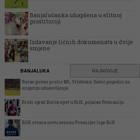
Banjalučanka uhapšena u elitnoj
prostituciji
Izdavanje ličnih dokumenata u dvije
smjene
BANJALUKA
NAJNOVIJE
Borac poveo protiv ML Vitebska: Savić pogodio za
erupciju oduševljenja
Bivši igrač Borca opet u BiH, pojačao Romaniju
BSK otvara novu sezonu Premijer lige BiH