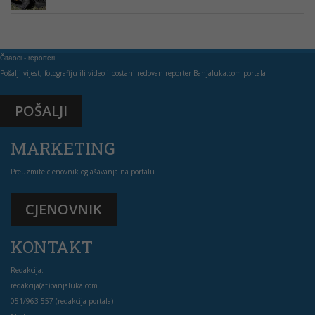
Čitaoci - reporteri
Pošalji vijest, fotografiju ili video i postani redovan reporter Banjaluka.com portala
POŠALJI
MARKETING
Preuzmite cjenovnik oglašavanja na portalu
CJENOVNIK
KONTAKT
Redakcija:
redakcija(at)banjaluka.com
051/963-557 (redakcija portala)