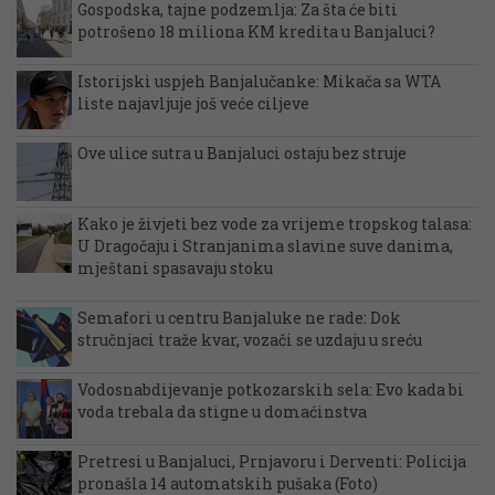
Gospodska, tajne podzemlja: Za šta će biti
potrošeno 18 miliona KM kredita u Banjaluci?
Istorijski uspjeh Banjalučanke: Mikača sa WTA
liste najavljuje još veće ciljeve
Ove ulice sutra u Banjaluci ostaju bez struje
Kako je živjeti bez vode za vrijeme tropskog talasa:
U Dragočaju i Stranjanima slavine suve danima,
mještani spasavaju stoku
Semafori u centru Banjaluke ne rade: Dok
stručnjaci traže kvar, vozači se uzdaju u sreću
Vodosnabdijevanje potkozarskih sela: Evo kada bi
voda trebala da stigne u domaćinstva
Pretresi u Banjaluci, Prnjavoru i Derventi: Policija
pronašla 14 automatskih pušaka (Foto)