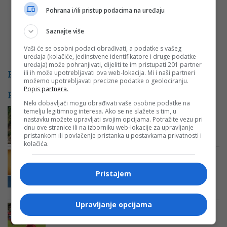
Pohrana i/ili pristup podacima na uređaju
Saznajte više
Vaši će se osobni podaci obrađivati, a podatke s vašeg
uređaja (kolačiće, jedinstvene identifikatore i druge podatke
uređaja) može pohranjivati, dijeliti te im pristupati 201 partner
PROMO
ili ih može upotrebljavati ova web-lokacija. Mi i naši partneri
možemo upotrebljavati precizne podatke o geolociranju.
Popis partnera.
POVEZANE VIJESTI
Neki dobavljači mogu obrađivati vaše osobne podatke na
Vozači, smanjite gas: Oprez zbog
temelju legitimnog interesa. Ako se ne slažete s tim, u
nastavku možete upravljati svojim opcijama. Potražite vezu pri
smanjene vidljivosti, klizišta i
dnu ove stranice ili na izborniku web-lokacije za upravljanje
odrona u BiH
pristankom ili povlačenje pristanka u postavkama privatnosti i
kolačića.
Prijave do 14. novembra, Bogojević:
„Preduzetnička akademija mladih“
ohrabruje mlade da oblikuju svoje
Pristajem
ideje i pokrenu se
Upravljanje opcijama
Borac protiv Leotara rutinski u
Banjaluci