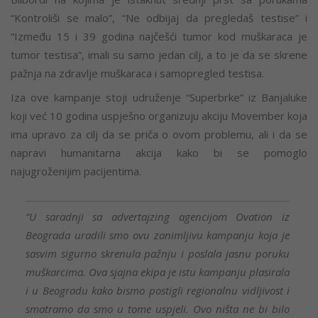
“Kontroliši se malo”, “Ne odbijaj da pregledaš testise” i
“Između 15 i 39 godina najčešći tumor kod muškaraca je
tumor testisa”, imali su samo jedan cilj, a to je da se skrene
pažnja na zdravlje muškaraca i samopregled testisa.
Iza ove kampanje stoji udruženje “Superbrke” iz Banjaluke
koji već 10 godina uspješno organizuju akciju Movember koja
ima upravo za cilj da se priča o ovom problemu, ali i da se
napravi humanitarna akcija kako bi se pomoglo
najugroženijim pacijentima.
“U saradnji sa advertajzing agencijom Ovation iz
Beograda uradili smo ovu zanimljivu kampanju koja je
sasvim sigurno skrenula pažnju i poslala jasnu poruku
muškarcima. Ova sjajna ekipa je istu kampanju plasirala
i u Beogradu kako bismo postigli regionalnu vidljivost i
smatramo da smo u tome uspjeli. Ovo ništa ne bi bilo