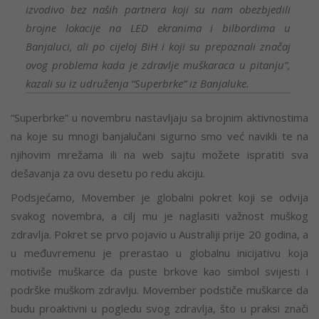
izvodivo bez naših partnera koji su nam obezbjedili
brojne lokacije na LED ekranima i bilbordima u
Banjaluci, ali po cijeloj BiH i koji su prepoznali značaj
ovog problema kada je zdravlje muškaraca u pitanju”,
kazali su iz udruženja “Superbrke” iz Banjaluke.
“Superbrke” u novembru nastavljaju sa brojnim aktivnostima
na koje su mnogi banjalučani sigurno smo već navikli te na
njihovim mrežama ili na
web sajtu možete ispratiti sva
dešavanja za ovu desetu po redu akciju.
Podsjećamo, Movember je globalni pokret koji se odvija
svakog novembra, a cilj mu je naglasiti važnost muškog
zdravlja. Pokret se prvo pojavio u Australiji prije 20 godina, a
u međuvremenu je prerastao u globalnu inicijativu koja
motiviše muškarce da puste brkove kao simbol svijesti i
podrške muškom zdravlju. Movember podstiče muškarce da
budu proaktivni u pogledu svog zdravlja, što u praksi znači