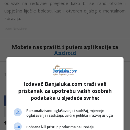
odlazak na redovne preglede kako bi se rano otkrile i
uspješno liječile bolesti, kao i otvoren dijalog o mentalnom
zdravlju.
Izvor: Nezavisne
Možete nas pratiti i putem aplikacije za
Android
TAGOVI:
BANJALUKA
MOVEMBAR
ZDRAVLJE
Izdavač Banjaluka.com traži vaš
PRIJAVI GREŠKU
pristanak za upotrebu vaših osobnih
podataka u sljedeće svrhe:
Personalizirano oglašavanje i sadržaj, mjerenje
oglašavanja i sadržaja, uvidi u publiku i razvoj usluga
Nema komentara
Kopirati
Pohrana i/ili pristup podacima na uređaju