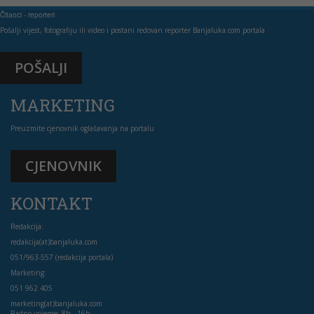
Čitaoci - reporteri
Pošalji vijest, fotografiju ili video i postani redovan reporter Banjaluka.com portala
POŠALJI
MARKETING
Preuzmite cjenovnik oglašavanja na portalu
CJENOVNIK
KONTAKT
Redakcija:
redakcija(at)banjaluka.com
051/963-557 (redakcija portala)
Marketing:
051 962 405
marketing(at)banjaluka.com
Radno vrijeme: 8h - 16h