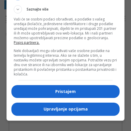
Sakrij sve komentare
Prikaži komentare
Saznajte više
NAPOMENA:
Komentari odražavaju stavove njihovih autora, a ne nužno i stavove internet portala Banjaluka.com. Molimo korisnike da se suzdrže od
Vaši će se osobni podaci obrađivati, a podatke s vašeg
vrijeđanja, psovanja i vulgarnog izražavanja. Portal Banjaluka.com zadržava pravo da obriše komentar bez najave i objašnjenja. Zbog velikog broja
komentara Banjaluka.com nije dužan obrisati sve komentare koji krše pravila. Kao čitalac takođe prihvatate mogućnost da među komentarima mogu
uređaja (kolačiće, jedinstvene identifikatore i druge podatke
biti pronađeni sadržaji koji mogu biti u suprotnosti sa vašim vjerskim, moralnim i drugim načelima i uvjerenjima.
uređaja) može pohranjivati, dijeliti te im pristupati 201 partner
ili ih može upotrebljavati ova web-lokacija. Mi i naši partneri
Šta mislite o ovoj temi?
možemo upotrebljavati precizne podatke o geolociranju.
Popis partnera.
Neki dobavljači mogu obrađivati vaše osobne podatke na
temelju legitimnog interesa. Ako se ne slažete s tim, u
nastavku možete upravljati svojim opcijama. Potražite vezu pri
Vaša e-mail adresa neće biti objavljena. Sva polja su
dnu ove stranice ili na izborniku web-lokacije za upravljanje
obavezna!
pristankom ili povlačenje pristanka u postavkama privatnosti i
kolačića.
Ime
*
Pristajem
Email
*
Komentar
Upravljanje opcijama