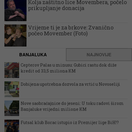
Kolja zaštitno lice Movembera, počelo
prikupljanje donacija
Vrijeme ti je za brkove: Zvanično
počeo Movember (Foto)
BANJALUKA
NAJNOVIJE
Cepterov Palas u minusu: Gubici rastu dok diže
kredit od 33,5 miliona KM
Dobijena upotrebna dozvola za vrtić u Novoseliji
Nove saobraćajnice do jeseni: U toku radovi širom
Banjaluke vrijedni milione KM
Futsal klub Borac istupio iz Premijer lige BiH!?