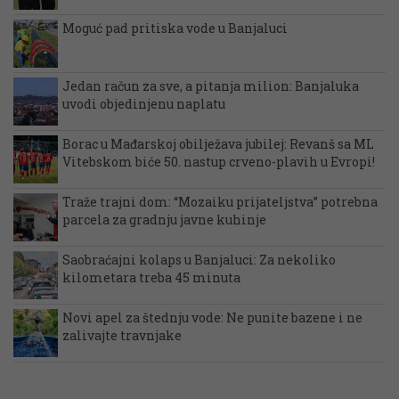
Moguć pad pritiska vode u Banjaluci
Jedan račun za sve, a pitanja milion: Banjaluka
uvodi objedinjenu naplatu
Borac u Mađarskoj obilježava jubilej: Revanš sa ML
Vitebskom biće 50. nastup crveno-plavih u Evropi!
Traže trajni dom: “Mozaiku prijateljstva” potrebna
parcela za gradnju javne kuhinje
Saobraćajni kolaps u Banjaluci: Za nekoliko
kilometara treba 45 minuta
Novi apel za štednju vode: Ne punite bazene i ne
zalivajte travnjake