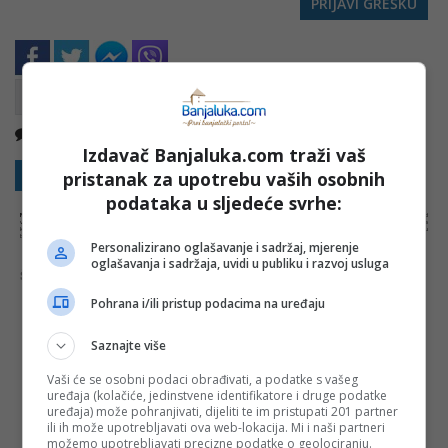
PRIJAVI GREŠKU
Nema komentara
Kopirati
Izdavač Banjaluka.com traži vaš
Sakrij sve komentare
Prikaži komentare
pristanak za upotrebu vaših osobnih
podataka u sljedeće svrhe:
NAPOMENA:
Komentari odražavaju stavove njihovih autora, a ne nužno i stavove internet portala Banjaluka.com. Molimo korisnike da se suzdrže od
vrijeđanja, psovanja i vulgarnog izražavanja. Portal Banjaluka.com zadržava pravo da obriše komentar bez najave i objašnjenja. Zbog velikog broja
komentara Banjaluka.com nije dužan obrisati sve komentare koji krše pravila. Kao čitalac takođe prihvatate mogućnost da među komentarima mogu
biti pronađeni sadržaji koji mogu biti u suprotnosti sa vašim vjerskim, moralnim i drugim načelima i uvjerenjima.
Personalizirano oglašavanje i sadržaj, mjerenje
oglašavanja i sadržaja, uvidi u publiku i razvoj usluga
Šta mislite o ovoj temi?
Pohrana i/ili pristup podacima na uređaju
Saznajte više
Vaša e-mail adresa neće biti objavljena. Sva polja su
Vaši će se osobni podaci obrađivati, a podatke s vašeg
obavezna!
uređaja (kolačiće, jedinstvene identifikatore i druge podatke
uređaja) može pohranjivati, dijeliti te im pristupati 201 partner
Ime
*
ili ih može upotrebljavati ova web-lokacija. Mi i naši partneri
možemo upotrebljavati precizne podatke o geolociranju.