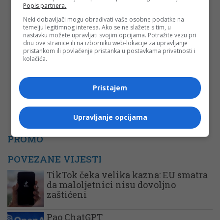
Popis partnera.
Email
*
Neki dobavljači mogu obrađivati vaše osobne podatke na
temelju legitimnog interesa. Ako se ne slažete s tim, u
nastavku možete upravljati svojim opcijama. Potražite vezu pri
Komentar
dnu ove stranice ili na izborniku web-lokacije za upravljanje
pristankom ili povlačenje pristanka u postavkama privatnosti i
kolačića.
Pristajem
Upravljanje opcijama
PROMO
POVEZANE VIJESTI
TikTok čeka velika kazna: EU smatra
da maloljetnici nisu dovoljno
zaštićeni
Pao ChatGPT