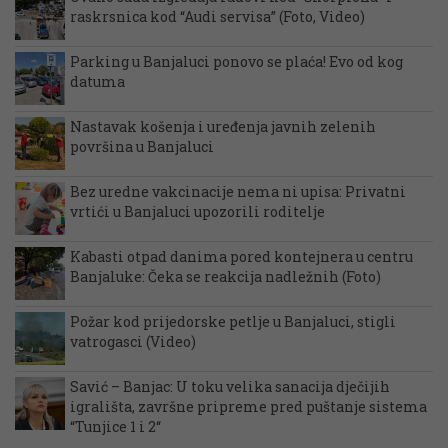
raskrsnica kod “Audi servisa” (Foto, Video)
Parking u Banjaluci ponovo se plaća! Evo od kog
datuma
Nastavak košenja i uređenja javnih zelenih
površina u Banjaluci
Bez uredne vakcinacije nema ni upisa: Privatni
vrtići u Banjaluci upozorili roditelje
Kabasti otpad danima pored kontejnera u centru
Banjaluke: Čeka se reakcija nadležnih (Foto)
Požar kod prijedorske petlje u Banjaluci, stigli
vatrogasci (Video)
Savić – Banjac: U toku velika sanacija dječijih
igrališta, završne pripreme pred puštanje sistema
“Tunjice 1 i 2“