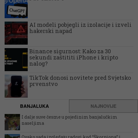
AI modeli pobjegli iz izolacije i izveli
hakerski napad
Binance sigurnost: Kako za 30
sekundi zaštititi iPhone i kripto
nalog?
TikTok donosi novitete pred Svjetsko
prvenstvo
BANJALUKA
NAJNOVIJE
I dalje suve česme u pojedinim banjalučkim
naseljima
Ovako sada izgledaju radovi kod “Škorpiona” i