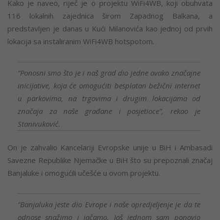
Kako je naveo, riječ je o projektu WiFi4WB, koji obuhvata
116 lokalnih zajednica širom Zapadnog Balkana, a
predstavljen je danas u Kući Milanovića kao jednoj od prvih
lokacija sa instaliranim WiFi4WB hotspotom.
“Ponosni smo što je i naš grad dio jedne ovako značajne
inicijative, koja će omogućiti besplatan bežični internet
u parkovima, na trgovima i drugim lokacijama od
značaja za naše građane i posjetioce”, rekao je
Stanivuković.
On je zahvalio Kancelariji Evropske unije u BiH i Ambasadi
Savezne Republike Njemačke u BiH što su prepoznali značaj
Banjaluke i omogućili učešće u ovom projektu.
“Banjaluka jeste dio Evrope i naše opredjeljenje je da te
odnose snažimo i jačamo. Još jednom sam ponovio