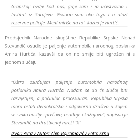
Grapskoj’ ovdje kod nas, gdje sam i ja učestvovao i
Institut iz Sarajeva. Govorio sam oko toga i o ulozi
rezervne policije. Meni miriše na to”, kazao je Hurtić.
Predsjednik Narodne skupštine Republike Srpske Nenad
Stevandić osudio je paljenje automobila narodnog poslanika
Amira Hurtića, kazavši da on ne smije biti ugrožen ni u
jednom slučaju.
“Oštro osuđujem paljenje automobila narodnog
poslanika Amira Hurtića. Nadam se da će slučaj biti
rasvijetljen, a počinilac procesuiran. Republika Srpska
mora ostati demokratsko i odgovorno društvo u kojem
se svako nasilje sprečava, osuđuje i kažnjava”, napisao je
Stevandić na društvenoj mreži “X”.
Izvor: Avaz / Autor: Alen Bajramović / Foto: Srna