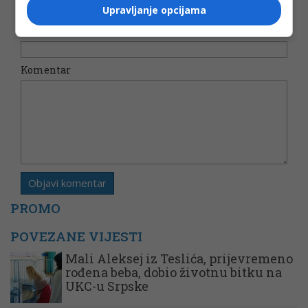
Upravljanje opcijama
Email
*
Komentar
PROMO
POVEZANE VIJESTI
Mali Aleksej iz Teslića, prijevremeno
rođena beba, dobio životnu bitku na
UKC-u Srpske