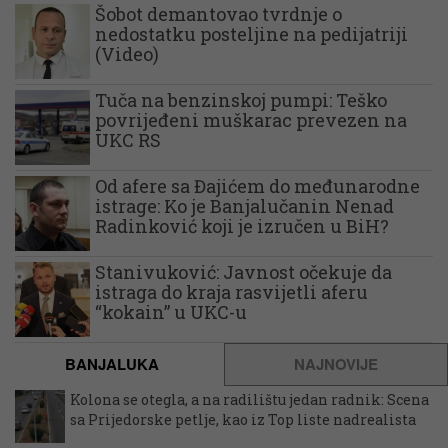
Šobot demantovao tvrdnje o
nedostatku posteljine na pedijatriji
(Video)
Tuča na benzinskoj pumpi: Teško
povrijeđeni muškarac prevezen na
UKC RS
Od afere sa Đajićem do međunarodne
istrage: Ko je Banjalučanin Nenad
Radinković koji je izručen u BiH?
Stanivuković: Javnost očekuje da
istraga do kraja rasvijetli aferu
“kokain” u UKC-u
BANJALUKA
NAJNOVIJE
Kolona se otegla, a na radilištu jedan radnik: Scena
sa Prijedorske petlje, kao iz Top liste nadrealista