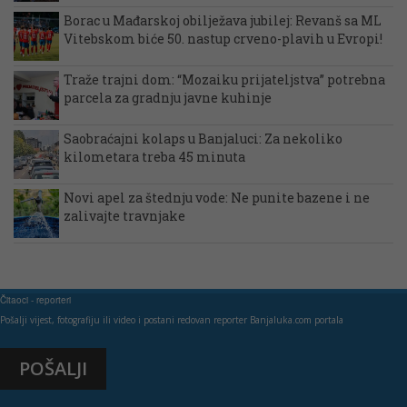
Borac u Mađarskoj obilježava jubilej: Revanš sa ML
Vitebskom biće 50. nastup crveno-plavih u Evropi!
Traže trajni dom: “Mozaiku prijateljstva” potrebna
parcela za gradnju javne kuhinje
Saobraćajni kolaps u Banjaluci: Za nekoliko
kilometara treba 45 minuta
Novi apel za štednju vode: Ne punite bazene i ne
zalivajte travnjake
Čitaoci - reporteri
Pošalji vijest, fotografiju ili video i postani redovan reporter Banjaluka.com portala
POŠALJI