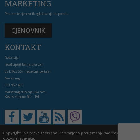
MARKETING
Preuzmite cjenovnik oglašavanja na portalu
CJENOVNIK
KONTAKT
Redakcija:
redakcija(at)banjaluka.com
051/963-557 (redakcija portala)
Marketing:
051 962 405
marketing(at)banjaluka.com
Radno vrijeme: 8h - 16h
Copyright. Sva prava zadržana. Zabranjeno preuzimanje sadržaja bez
dozvole izdavača.