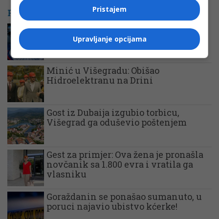
Pristajem
POVEZANE VIJESTI
Pronađeno tijelo čovjeka nestalog
prošle sedmice
Upravljanje opcijama
Minić u Višegradu: Obišao
Hidroelektranu na Drini
Gost iz Dubaija izgubio torbicu,
Višegrad ga oduševio poštenjem
Gest za primjer: Ova žena je pronašla
novčanik sa 1.800 evra i vratila ga
vlasniku
Goraždanin se ponašao sumanuto, u
poruci najavio ubistvo kćerke!