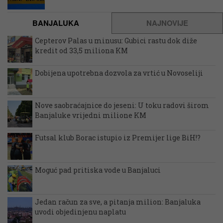
BANJALUKA
NAJNOVIJE
Cepterov Palas u minusu: Gubici rastu dok diže
kredit od 33,5 miliona KM
Dobijena upotrebna dozvola za vrtić u Novoseliji
Nove saobraćajnice do jeseni: U toku radovi širom
Banjaluke vrijedni milione KM
Futsal klub Borac istupio iz Premijer lige BiH!?
Moguć pad pritiska vode u Banjaluci
Jedan račun za sve, a pitanja milion: Banjaluka
uvodi objedinjenu naplatu