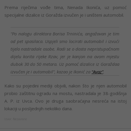
Prema riječima vođe tima, Nenada Ikonića, uz pomoć
specijalne dizalice iz Goražda izvučen je i uništeni automobil.
“Po nalogu direktora Borisa Trninića, angažovan je tim
od pet spasilaca. Uspjeli smo locirati automobil i izvući
tijelo nastradale osobe. Radi se o dosta nepristupačnom
dijelu korita rijeke Rzav, jer je kanjon na ovom mjestu
dubok 30 do 50 metara. Uz pomoć dizalice iz Goraždaa
izvučen je i automobil”, kazao je Ikonić za
“Avaz”
.
Kako su pojedini mediji objvili, nakon što je njen automobil
probio zaštitnu ogradu na mostu, nastradala je 38-godišnja
A. P. iz Uvca. Ovo je druga saobraćajna nesreća na istoj
lokaciji u posljednjih nekoliko dana.
Izvor: Nezavisne