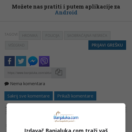
Možete nas pratiti i putem aplikacije za
Android
TAGOVI:
HRONIKA
POLICIJA
SAOBRAĆAJNA NESREĆA
PRIJAVI GREŠKU
VIŠEGRAD
Nema komentara
Kopirati
Sakrij sve komentare
Prikaži komentare
NAPOMENA:
Komentari odražavaju stavove njihovih autora, a ne nužno i stavove internet portala Banjaluka.com. Molimo korisnike da se suzdrže od
vrijeđanja, psovanja i vulgarnog izražavanja. Portal Banjaluka.com zadržava pravo da obriše komentar bez najave i objašnjenja. Zbog velikog broja
komentara Banjaluka.com nije dužan obrisati sve komentare koji krše pravila. Kao čitalac takođe prihvatate mogućnost da među komentarima mogu
biti pronađeni sadržaji koji mogu biti u suprotnosti sa vašim vjerskim, moralnim i drugim načelima i uvjerenjima.
Šta mislite o ovoj temi?
Izdavač Banjaluka.com traži vaš