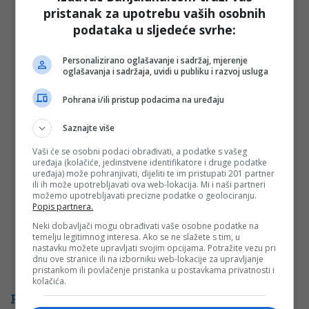
pristanak za upotrebu vaših osobnih
podataka u sljedeće svrhe:
Vaša e-mail adresa neće biti objavljena. Sva polja su
Personalizirano oglašavanje i sadržaj, mjerenje
obavezna!
oglašavanja i sadržaja, uvidi u publiku i razvoj usluga
Ime
*
Pohrana i/ili pristup podacima na uređaju
Email
*
Saznajte više
Vaši će se osobni podaci obrađivati, a podatke s vašeg
Komentar
uređaja (kolačiće, jedinstvene identifikatore i druge podatke
uređaja) može pohranjivati, dijeliti te im pristupati 201 partner
ili ih može upotrebljavati ova web-lokacija. Mi i naši partneri
možemo upotrebljavati precizne podatke o geolociranju.
Popis partnera.
Neki dobavljači mogu obrađivati vaše osobne podatke na
temelju legitimnog interesa. Ako se ne slažete s tim, u
nastavku možete upravljati svojim opcijama. Potražite vezu pri
dnu ove stranice ili na izborniku web-lokacije za upravljanje
pristankom ili povlačenje pristanka u postavkama privatnosti i
kolačića.
PROMO