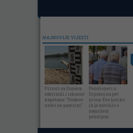
NAJNOVIJE VIJESTI
Prizori sa Dunava
Penzioneri u
zabrinuli i iskusne
Srpskoj na pet
kapetane: "Ovakvo
nivoa: Evo koliko
nešto ne pamtim"
ih je završilo s
najnižom
penzijom