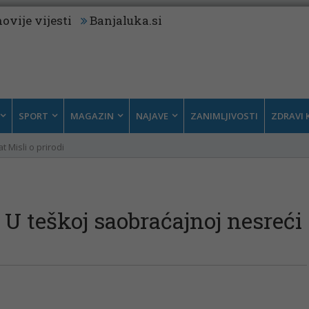
ovije vijesti
Banjaluka.si
SPORT
MAGAZIN
NAJAVE
ZANIMLJIVOSTI
ZDRAVI 
t Misli o prirodi
: U teškoj saobraćajnoj nesreći