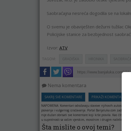
Saobraćajna nesreća dogodila se na lokal
O svemu je obaviješten dežurni tužilac Okru
Policijske stanice za bezbjednost saobrać
Izvor:
ATV
TAGOVI:
GRADIŠKA
HRONIKA
SAOBRAĆA
Nema komentara
SAKRIJ SVE KOMENTARE
PRIKAŽI KOMENTARE
NAPOMENA:
Komentari odražavaju stavove njihovih autora, a ne 
psovanja i vulgarnog izražavanja. Portal Banjaluka.com zadržava 
nije dužan obrisati sve komentare koji krše pravila. Kao čitala
u suprotnosti sa vašim vjerskim, moralnim i drugim načelima i uv
Šta mislite o ovoj temi?