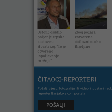
Ostojić osudio
Zbog požara
paljenje srpske
zatvorena
zastave u
obilaznica oko
Hrvatskoj: “To je
Bijeljine
otvoreno
ispoljavanje
mržnje”
ČITAOCI-REPORTERI
Pošalji vijest, fotografiju ili video i postani re
reporter Banjaluka.com portala
POŠALJI