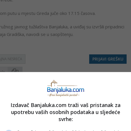
nom putu u mjestu Greda juče oko 17.15 časova.
žnog javnog tužilaštva Banjaluka, a uviđaj su izvršili pripadnici
aja Gradiška, navodi se u saopštenju.
PRIJAVI GREŠKU
JNA NESREĆA
Kopirati
Izdavač Banjaluka.com traži vaš pristanak za
nužno i stavove internet portala Banjaluka.com. Molimo korisnike da se suzdrže od vrijeđanja,
pravo da obriše komentar bez najave i objašnjenja. Zbog velikog broja komentara Banjaluka.com
upotrebu vaših osobnih podataka u sljedeće
c takođe prihvatate mogućnost da među komentarima mogu biti pronađeni sadržaji koji mogu biti
svrhe:
jerenjima.