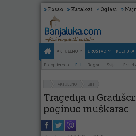
Posao
Katalozi
Oglasi
Najn
AKTUELNO
DRUŠTVO
KULTURA
Poljoprivreda
BiH
Region
Svijet
Projeka
AKTUELNO
BIH
Tragedija u Gradišci
poginuo muškarac