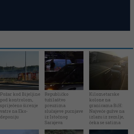
Požar kod Bijeljine
Republičko
Kilometarske
pod kontrolom,
tužilaštvo
kolone na
spriječeno širenje
preuzima
granicama BiH:
vatre na Eko-
slučajeve pucnjave
Najveće gužve na
deponiju
iz Istočnog
izlazu iz zemlje,
Sarajeva
čeka se satima