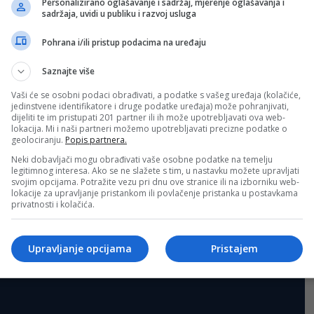
Personalizirano oglašavanje i sadržaj, mjerenje oglašavanja i
sadržaja, uvidi u publiku i razvoj usluga
Sva polja su obavezna!
Pohrana i/ili pristup podacima na uređaju
Saznajte više
Vaši će se osobni podaci obrađivati, a podatke s vašeg uređaja (kolačiće,
jedinstvene identifikatore i druge podatke uređaja) može pohranjivati,
dijeliti te im pristupati 201 partner ili ih može upotrebljavati ova web-
lokacija. Mi i naši partneri možemo upotrebljavati precizne podatke o
geolociranju.
Popis partnera.
Neki dobavljači mogu obrađivati vaše osobne podatke na temelju
legitimnog interesa. Ako se ne slažete s tim, u nastavku možete upravljati
svojim opcijama. Potražite vezu pri dnu ove stranice ili na izborniku web-
lokacije za upravljanje pristankom ili povlačenje pristanka u postavkama
privatnosti i kolačića.
Upravljanje opcijama
Pristajem