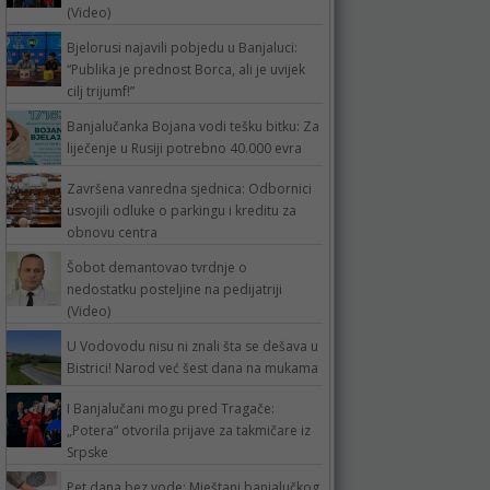
(Video)
Bjelorusi najavili pobjedu u Banjaluci:
“Publika je prednost Borca, ali je uvijek
cilj trijumf!”
Banjalučanka Bojana vodi tešku bitku: Za
liječenje u Rusiji potrebno 40.000 evra
Završena vanredna sjednica: Odbornici
usvojili odluke o parkingu i kreditu za
obnovu centra
Šobot demantovao tvrdnje o
nedostatku posteljine na pedijatriji
(Video)
U Vodovodu nisu ni znali šta se dešava u
Bistrici! Narod već šest dana na mukama
I Banjalučani mogu pred Tragače:
„Potera“ otvorila prijave za takmičare iz
Srpske
Pet dana bez vode: Mještani banjalučkog