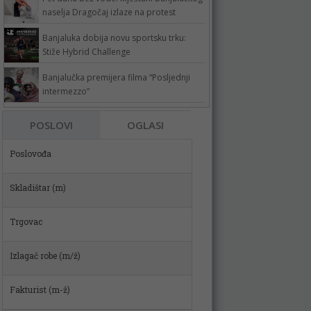
naselja Dragočaj izlaze na protest
Banjaluka dobija novu sportsku trku:
Stiže Hybrid Challenge
Banjalučka premijera filma “Posljednji
intermezzo”
Poslovođa
POSLOVI
OGLASI
Skladištar (m)
Trgovac
Izlagač robe (m/ž)
Fakturist (m-ž)
VOZAČ MIKSERA (m/ž)