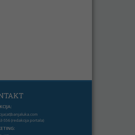
NTAKT
CIJA:
ija(at)banjaluka.com
3-556 (redakcija portala)
ETING: