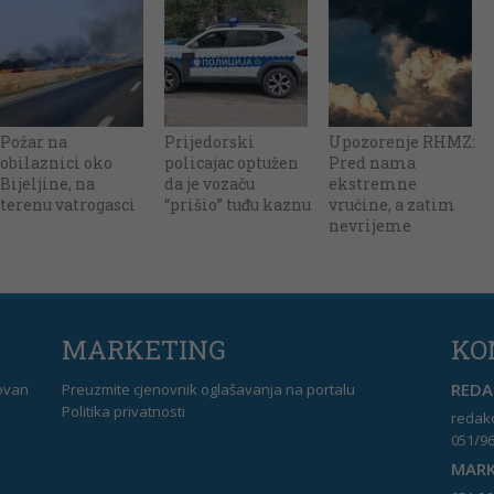
Požar na
Prijedorski
Upozorenje RHMZ:
obilaznici oko
policajac optužen
Pred nama
Bijeljine, na
da je vozaču
ekstremne
terenu vatrogasci
“prišio” tuđu kaznu
vrućine, a zatim
nevrijeme
MARKETING
KO
REDAK
dovan
Preuzmite cjenovnik oglašavanja na portalu
Politika privatnosti
redakc
051/96
MARK