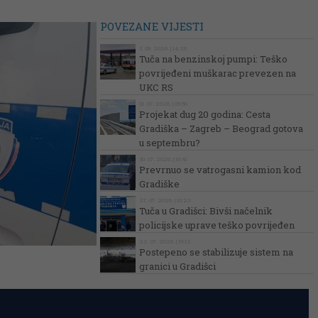
POVEZANE VIJESTI
3. 08. 2026. | 14:26
Tuča na benzinskoj pumpi: Teško
povrijeđeni muškarac prevezen na
UKC RS
31. 07. 2026. | 09:50
Projekat dug 20 godina: Cesta
Gradiška – Zagreb – Beograd gotova
u septembru?
30. 07. 2026. | 16:41
Prevrnuo se vatrogasni kamion kod
Gradiške
27. 07. 2026. | 10:23
Tuča u Gradišci: Bivši načelnik
policijske uprave teško povrijeđen
22. 07. 2026. | 19:12
Postepeno se stabilizuje sistem na
granici u Gradišci