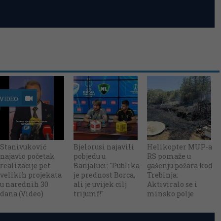
VIDEO
Stanivuković
Bjelorusi najavili
Helikopter MUP-a
najavio početak
pobjedu u
RS pomaže u
realizacije pet
Banjaluci: "Publika
gašenju požara kod
velikih projekata
je prednost Borca,
Trebinja:
u narednih 30
ali je uvijek cilj
Aktiviralo se i
dana (Video)
trijumf!"
minsko polje