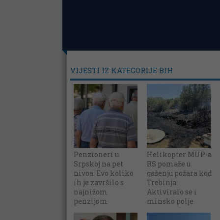
VIJESTI IZ KATEGORIJE BIH
Penzioneri u
Helikopter MUP-a
Srpskoj na pet
RS pomaže u
nivoa: Evo koliko
gašenju požara kod
ih je završilo s
Trebinja:
najnižom
Aktiviralo se i
penzijom
minsko polje