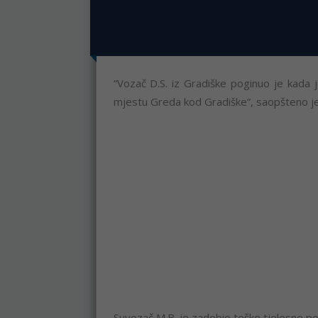
“Vozač D.S. iz Gradiške poginuo je kada j
mjestu Greda kod Gradiške”, saopšteno je 
Suvozač M.B. je zadobio teške tjelesne p