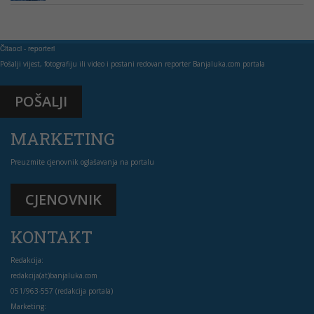
Čitaoci - reporteri
Pošalji vijest, fotografiju ili video i postani redovan reporter Banjaluka.com portala
POŠALJI
MARKETING
Preuzmite cjenovnik oglašavanja na portalu
CJENOVNIK
KONTAKT
Redakcija:
redakcija(at)banjaluka.com
051/963-557 (redakcija portala)
Marketing: