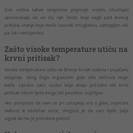
Dok većina takve simptome pripisuje vrućini, stručnjaci
upozoravaju da se iza njih često krije nagli pad krvnog
pritiska, stanje koje može izazvati vrtoglavicu, zamagljen vid,
pa čak i nesvjesticu.
Zašto visoke temperature utiču na
krvni pritisak?
Visoke temperature utiču na širenje krvnih sudova i pojačano
znojenje, zbog čega organizam gubi više tečnosti nego
inače. Upravo zato osobe koje imaju prirodno niži krvni
pritisak tokom ljeta mogu biti posebno osjetljive.
Ako primjetite da vam se pri ustajanju vrti u glavi, osjećate
slabost ili neobičan umor, moguće je da vam tijelo šalje
signal da mu je potrebna pomoć.