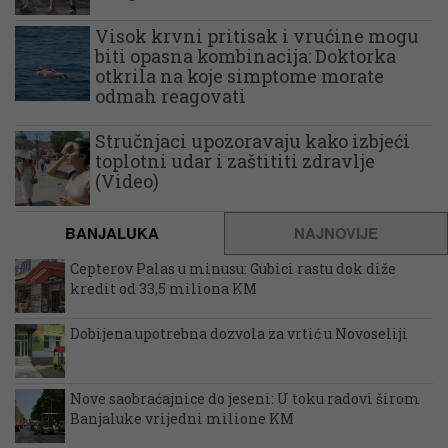
Visok krvni pritisak i vrućine mogu
biti opasna kombinacija: Doktorka
otkrila na koje simptome morate
odmah reagovati
Stručnjaci upozoravaju kako izbjeći
toplotni udar i zaštititi zdravlje
(Video)
BANJALUKA
NAJNOVIJE
Cepterov Palas u minusu: Gubici rastu dok diže
kredit od 33,5 miliona KM
Dobijena upotrebna dozvola za vrtić u Novoseliji
Nove saobraćajnice do jeseni: U toku radovi širom
Banjaluke vrijedni milione KM