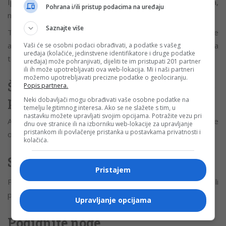
Ipak, vježbanje treba izbjegavati u najtoplijem dijelu dana,
Pohrana i/ili pristup podacima na uređaju
naročito između 11 i 17 časova.
Saznajte više
Takođe je važno da se organizam postepeno zagrije prije
aktivnosti i da se nakon vježbanja nadoknadi izgubljena
Vaši će se osobni podaci obrađivati, a podatke s vašeg
uređaja (kolačiće, jedinstvene identifikatore i druge podatke
tečnost.
uređaja) može pohranjivati, dijeliti te im pristupati 201 partner
ili ih može upotrebljavati ova web-lokacija. Mi i naši partneri
možemo upotrebljavati precizne podatke o geolociranju.
Šta uraditi kada vam naglo padne
Popis partnera.
pritisak?
Neki dobavljači mogu obrađivati vaše osobne podatke na
temelju legitimnog interesa. Ako se ne slažete s tim, u
nastavku možete upravljati svojim opcijama. Potražite vezu pri
Ako osjetite iznenadnu vrtoglavicu ili slabost, reagujte
dnu ove stranice ili na izborniku web-lokacije za upravljanje
pristankom ili povlačenje pristanka u postavkama privatnosti i
odmah.
kolačića.
Sjedite ili lezite
Pristajem
Prvi korak jeste da sjednete ili legnete kako biste spriječili
pad i eventualne povrede.
Upravljanje opcijama
Podignite noge