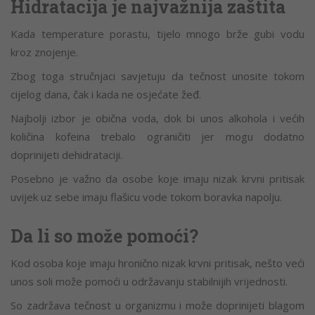
Hidratacija je najvažnija zaštita
Kada temperature porastu, tijelo mnogo brže gubi vodu
kroz znojenje.
Zbog toga stručnjaci savjetuju da tečnost unosite tokom
cijelog dana, čak i kada ne osjećate žeđ.
Najbolji izbor je obična voda, dok bi unos alkohola i većih
količina kofeina trebalo ograničiti jer mogu dodatno
doprinijeti dehidrataciji.
Posebno je važno da osobe koje imaju nizak krvni pritisak
uvijek uz sebe imaju flašicu vode tokom boravka napolju.
Da li so može pomoći?
Kod osoba koje imaju hronično nizak krvni pritisak, nešto veći
unos soli može pomoći u održavanju stabilnijih vrijednosti.
So zadržava tečnost u organizmu i može doprinijeti blagom