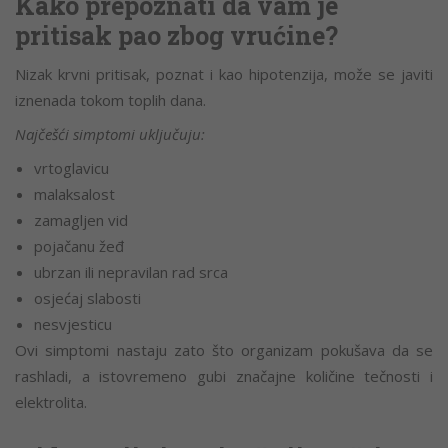
Kako prepoznati da vam je
pritisak pao zbog vrućine?
Nizak krvni pritisak, poznat i kao hipotenzija, može se javiti
iznenada tokom toplih dana.
Najčešći simptomi uključuju:
vrtoglavicu
malaksalost
zamagljen vid
pojačanu žeđ
ubrzan ili nepravilan rad srca
osjećaj slabosti
nesvjesticu
Ovi simptomi nastaju zato što organizam pokušava da se
rashladi, a istovremeno gubi značajne količine tečnosti i
elektrolita.