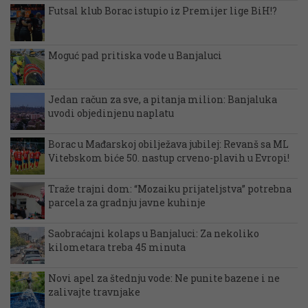
Futsal klub Borac istupio iz Premijer lige BiH!?
Moguć pad pritiska vode u Banjaluci
Jedan račun za sve, a pitanja milion: Banjaluka
uvodi objedinjenu naplatu
Borac u Mađarskoj obilježava jubilej: Revanš sa ML
Vitebskom biće 50. nastup crveno-plavih u Evropi!
Traže trajni dom: “Mozaiku prijateljstva” potrebna
parcela za gradnju javne kuhinje
Saobraćajni kolaps u Banjaluci: Za nekoliko
kilometara treba 45 minuta
Novi apel za štednju vode: Ne punite bazene i ne
zalivajte travnjake