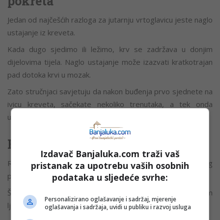
pokreta
Jedan od najčešćih razloga za jutarnju vrtoglavicu jeste naglo
ustajanje iz kreveta.
Kada dugo sjedimo ili ležimo, krv se zadržava u donjim
dijelovima tijela. Naglo ustajanje može izazvati kratkotrajan
pad dotoka krvi u mozak.
Zato stručnjaci savjetuju da nakon buđenja prvo sjednete na
ivicu kreveta, sačekate nekoliko trenutaka, a tek onda
ustanete.
Fizička aktivnost da, ali uz oprez
Izdavač Banjaluka.com traži vaš
Redovno kretanje može doprinijeti boljoj regulaciji krvnog
pristanak za upotrebu vaših osobnih
pritiska.
podataka u sljedeće svrhe:
Šetnja, plivanje ili lagana vožnja bicikla odličan su izbor tokom
Personalizirano oglašavanje i sadržaj, mjerenje
ljeta.
oglašavanja i sadržaja, uvidi u publiku i razvoj usluga