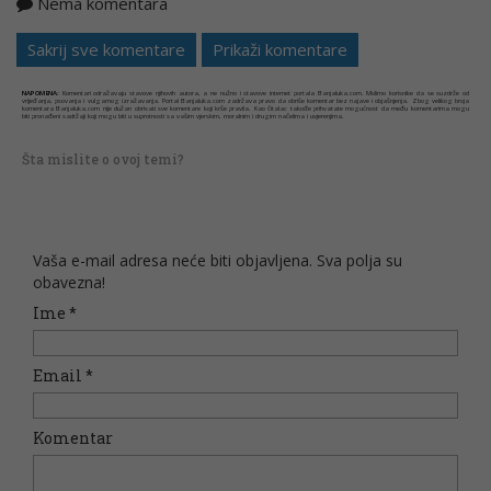
Nema komentara
Kopirati
Sakrij sve komentare
Prikaži komentare
NAPOMENA:
Komentari odražavaju stavove njihovih autora, a ne nužno i stavove internet portala Banjaluka.com. Molimo korisnike da se suzdrže od
vrijeđanja, psovanja i vulgarnog izražavanja. Portal Banjaluka.com zadržava pravo da obriše komentar bez najave i objašnjenja. Zbog velikog broja
komentara Banjaluka.com nije dužan obrisati sve komentare koji krše pravila. Kao čitalac takođe prihvatate mogućnost da među komentarima mogu
biti pronađeni sadržaji koji mogu biti u suprotnosti sa vašim vjerskim, moralnim i drugim načelima i uvjerenjima.
Šta mislite o ovoj temi?
Vaša e-mail adresa neće biti objavljena. Sva polja su
obavezna!
Ime
*
Email
*
Komentar