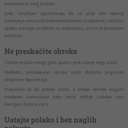
povećanju krvnog pritiska.
Ipak, stručnjaci upozoravaju da se prije bilo kakvog
povećanja unosa soli treba konsultovati sa ljekarom, naročito
ukoliko postoje problemi sa bubrezima, srcem ili povišenim
pritiskom.
Ne preskačite obroke
Tokom vrućina mnogi gube apetit i jedu manje nego inače.
Međutim, preskakanje obroka može dodatno pogoršati
simptome hipotenzije.
Preporuka je da jedete češće, a manje obroke bogate
hranljivim materijama kako biste održali stabilan nivo
energije i šećera u krvi.
Ustajte polako i bez naglih