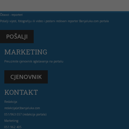
Čitaoci - reporteri
Pošalji vijest, fotografiju ili video i postani redovan reporter Banjaluka.com portala
POŠALJI
MARKETING
Preuzmite cjenovnik oglašavanja na portalu
CJENOVNIK
KONTAKT
Redakcija:
redakcija(at)banjaluka.com
051/963-557 (redakcija portala)
Marketing:
051 962 405