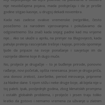
nije neuobičajena pojava, mada podsjećaju i da je prošle
godine stigao kasnije, u drugoj dekadi novembra.
Kada nas zadese ovakve vremenske (ne)prilike, često
posežemo za narodnim vjerovanjima i pokušavamo da
odgonetnemo šta znači kada snijeg padne kad mu vrijeme
nije… Ako se ukaže u aprilu, na primjer na Blagovijesti, kada
pahulje prekriju rascvjetale trešnje i kajsije, priroda opominje
ljude da pripaze na svoje ponašanje i savjetuje im da
razriješe dileme koje ih dugo muče.
No, proljeće je drugačije – to je buđenje prirode, ponovno
rađanje, novi početak, opšta renesansa. Jesen je druga priča,
ona donosi zrelost, završetke, period mirovanja, pripreme
za hladne dane. S njom stižu i neke druge boje, ali bijela nije u
toj paleti. Ipak, posljednjih godina, zbog klimatskih promjena
i ostalih globalnih problema, i proljeće i jesen traju toliko
kratko da gotovo i nemamo vremena za uživanje u zlatnim