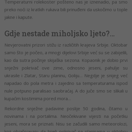
Temperaturni rolekoster pošteno nas je iznenadio, pa smo
preko noći iz kratkih rukava bili prinuđeni da uskočimo u tople
jakne i kapute.
Gdje nestade miholjsko ljeto?…
Nevjerovatni prizori stižu iz različitih krajeva Srbije. Oktobar
samo što je počeo, a mnogi dijelovi Srbije već su se zabijelili,
kao da sutra počinje skijaška sezona. Kopaonik je dobio prvi
snježni pokrivač ove zime, odnosno jeseni, pahulje su
ukrasile i Zlatar, Staru planinu, Goliju… Negdje je snijeg već
napadao do pola metra i zajedno sa temperaturama ispod
nule potpuno paralisao saobraćaj. A do juče smo se slikali u
kupaćim kostimima pored mora…
Rekordne snježne padavine poslije 50 godina, čitamo u
novinama i na portalima. Neočekivane vijesti na početku
jeseni, mora se priznati. Nisu se začudili samo meteorolozi,
koji objašnjavaju da bijeli pokrivač na planinama u oktobru