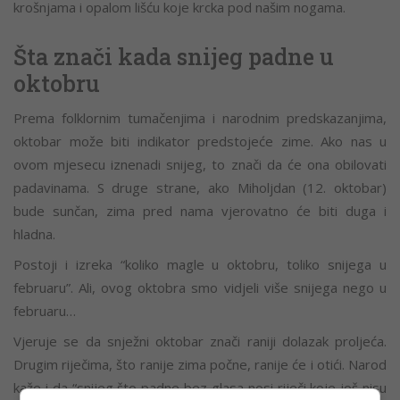
krošnjama i opalom lišću koje krcka pod našim nogama.
Šta znači kada snijeg padne u
oktobru
Prema folklornim tumačenjima i narodnim predskazanjima,
oktobar može biti indikator predstojeće zime. Ako nas u
ovom mjesecu iznenadi snijeg, to znači da će ona obilovati
padavinama. S druge strane, ako Miholjdan (12. oktobar)
bude sunčan, zima pred nama vjerovatno će biti duga i
hladna.
Postoji i izreka “koliko magle u oktobru, toliko snijega u
februaru”. Ali, ovog oktobra smo vidjeli više snijega nego u
februaru…
Vjeruje se da snježni oktobar znači raniji dolazak proljeća.
Drugim riječima, što ranije zima počne, ranije će i otići. Narod
kaže i da “snijeg što padne bez glasa nosi riječi koje još nisu