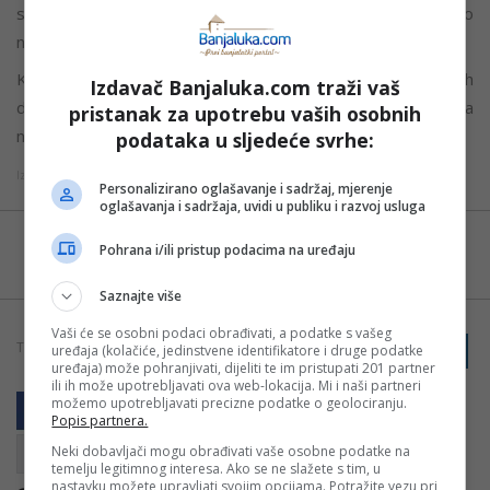
stigle”. U prevodu – nešto će se desiti, jer je stigao
nenajavljen, piše
Kada bismo bacili pogled na meteo podatke iz prethodnih
Izdavač Banjaluka.com traži vaš
decenija, došli bismo do zaključka da se pojedina vjerovanja
pristanak za upotrebu vaših osobnih
nekad i obistine.
podataka u sljedeće svrhe:
Izvor: ATV
Personalizirano oglašavanje i sadržaj, mjerenje
oglašavanja i sadržaja, uvidi u publiku i razvoj usluga
Možete nas pratiti i putem aplikacije za
Pohrana i/ili pristup podacima na uređaju
Android
Saznajte više
Vaši će se osobni podaci obrađivati, a podatke s vašeg
TAGOVI:
PRIJAVI GREŠKU
uređaja (kolačiće, jedinstvene identifikatore i druge podatke
NARODNA VJEROVANJA
SNIJEG
uređaja) može pohranjivati, dijeliti te im pristupati 201 partner
ili ih može upotrebljavati ova web-lokacija. Mi i naši partneri
možemo upotrebljavati precizne podatke o geolociranju.
Popis partnera.
Neki dobavljači mogu obrađivati vaše osobne podatke na
temelju legitimnog interesa. Ako se ne slažete s tim, u
nastavku možete upravljati svojim opcijama. Potražite vezu pri