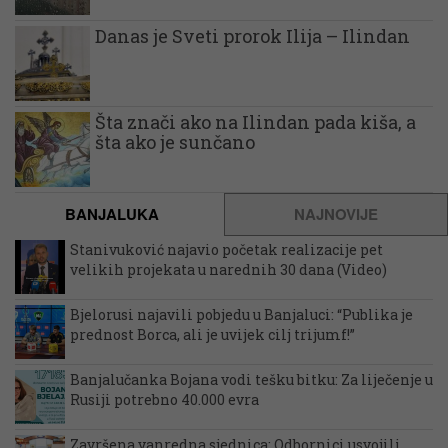
Danas je Sveti prorok Ilija – Ilindan
Šta znači ako na Ilindan pada kiša, a
šta ako je sunčano
BANJALUKA
NAJNOVIJE
Stanivuković najavio početak realizacije pet
velikih projekata u narednih 30 dana (Video)
Bjelorusi najavili pobjedu u Banjaluci: “Publika je
prednost Borca, ali je uvijek cilj trijumf!”
Banjalučanka Bojana vodi tešku bitku: Za liječenje u
Rusiji potrebno 40.000 evra
Završena vanredna sjednica: Odbornici usvojili