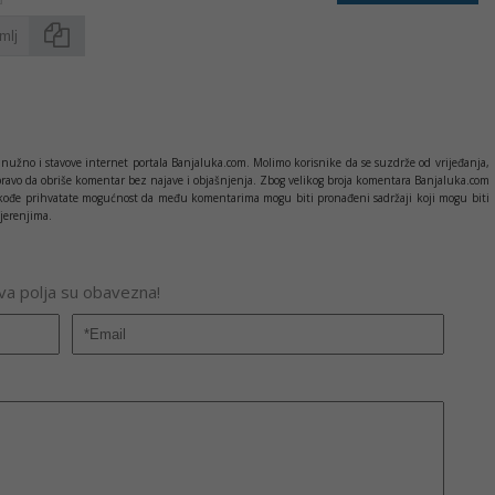
Kopirati
nužno i stavove internet portala Banjaluka.com. Molimo korisnike da se suzdrže od vrijeđanja,
pravo da obriše komentar bez najave i objašnjenja. Zbog velikog broja komentara Banjaluka.com
c takođe prihvatate mogućnost da među komentarima mogu biti pronađeni sadržaji koji mogu biti
jerenjima.
Sva polja su obavezna!