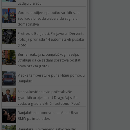
uzdaju u sreću
Vodosnabdijevanje potkozarskih sela:
Evo kada bi voda trebala da stigne u
domaćinstva
Pretresi u Banjaluci, Prnjavoru i Derventi:
Policija pronašla 14 automatskih pušaka
(Foto)
Burna reakcija iz banjalučkog naselja:
Strahuju da će sedam spratova postati
nova praksa (Foto)
Visoke temperature pune Hitnu pomoć u
Banjaluci
Stanivuković najavio početak više
gradskih projekata: U Dragočaj stiže
voda, u grad električni autobusi (Foto)
Banjalučanin ponovo uhapšen: Ukrao
BMW pa imao udes
Banjaluka: Privremeno zatvoren dio