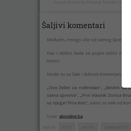
A post shared by Polovna Tehnika Laktas
Šaljivi komentari
Međutim, mnogo više od samog šporeta paž
Kao i obično kada se pojavi nešto nesvaki
humor.
Nizale su se šale i duhoviti komentari, pa 
„Ovo želim za rođendan“, „Mislim da o
sama sprema“, „Prvi vlasnik Zorica Brunc
uz njega? Pita Ken“,
samo su neki od kom
Izvor:
aloonline.ba
TAGOVI:
FOTO
LAKTAŠI
ZANIMLJIVOSTI