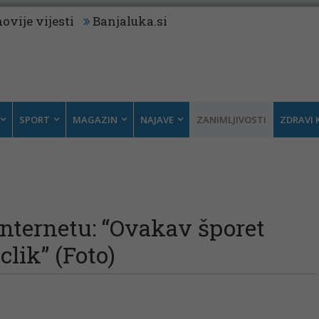
ovije vijesti
Banjaluka.si
SPORT
MAGAZIN
NAJAVE
ZANIMLJIVOSTI
ZDRAVI 
internetu: “Ovakav šporet
lik” (Foto)