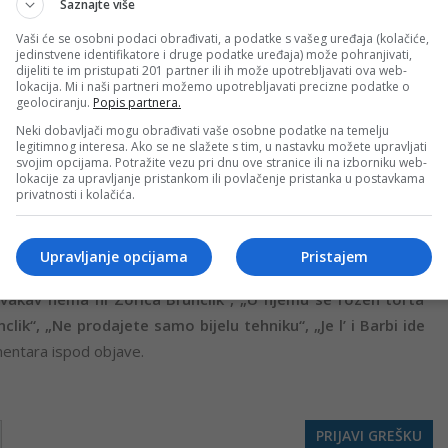
Saznajte više
i (@polovna_tehnika_laktasi)
Vaši će se osobni podaci obrađivati, a podatke s vašeg uređaja (kolačiće,
jedinstvene identifikatore i druge podatke uređaja) može pohranjivati,
dijeliti te im pristupati 201 partner ili ih može upotrebljavati ova web-
lokacija. Mi i naši partneri možemo upotrebljavati precizne podatke o
geolociranju.
Popis partnera.
Neki dobavljači mogu obrađivati vaše osobne podatke na temelju
nju su privukli komentari ispod oglasa.
legitimnog interesa. Ako se ne slažete s tim, u nastavku možete upravljati
svojim opcijama. Potražite vezu pri dnu ove stranice ili na izborniku web-
lokacije za upravljanje pristankom ili povlačenje pristanka u postavkama
dašnje, korisnici nisu propustili priliku da pokažu smisao za
privatnosti i kolačića.
je oglas za kratko vrijeme postao pravi hit na internetu.
Upravljanje opcijama
Pristajem
vakav nema ni Zorica Brunclik“, „U njemu se rozen torta
lik“, „Ne prodajete samo bijelu tehniku“, „Je l’ i Barbi ide
entara ispod objave.
PRIJAVI GREŠKU