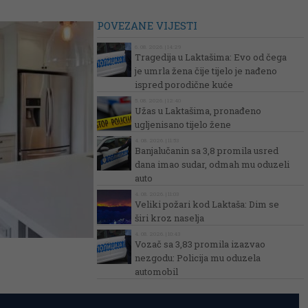
POVEZANE VIJESTI
6. 08. 2026. | 14:29
Tragedija u Laktašima: Evo od čega
je umrla žena čije tijelo je nađeno
ispred porodične kuće
5. 08. 2026. | 12:40
Užas u Laktašima, pronađeno
ugljenisano tijelo žene
4. 08. 2026. | 11:53
Banjalučanin sa 3,8 promila usred
dana imao sudar, odmah mu oduzeli
auto
4. 08. 2026. | 11:03
Veliki požari kod Laktaša: Dim se
širi kroz naselja
4. 08. 2026. | 10:43
Vozač sa 3,83 promila izazvao
nezgodu: Policija mu oduzela
automobil