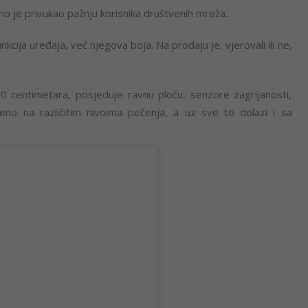
no je privukao pažnju korisnika društvenih mreža.
nkcija uređaja, već njegova boja. Na prodaju je, vjerovali ili ne,
0 centimetara, posjeduje ravnu ploču, senzore zagrijanosti,
no na različitim nivoima pečenja, a uz sve to dolazi i sa