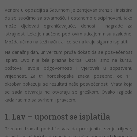
Venera u opoziciji sa Saturnom je zahtjevan tranzit i insistira
da se suočimo sa stvarnošću i ostanemo disciplinovani. Iako
može djelovati ograničavajuće, donosi i nagrade za
istrajnost. Lekcije naučene pod ovim uticajem nisu uzaludne.
Možda učimo na teži način, ali će se na kraju sigurno isplatiti.
Na današnji dan, univerzum pruža dokaz da se posvećenost
isplati. Ovo nije bila prazna borba. Ostali smo na kursu,
poštovali svoje odgovornosti i vjerovali u sopstvenu
vrijednost. Za tri horoskopska znaka, posebno, od 11.
oktobar pokazuju se rezultati naše posvećenosti. Vrata koja
se sada otvaraju ne otvaraju se greškom. Ovako izgleda
kada radimo sa svrhom i pravcem.
1. Lav – upornost se isplatila
Trenutni tranzit podstiče vas da procijenite svoje ciljeve,
dragi Lave. Videćete da vas je sav vaš naporan rad doveo do