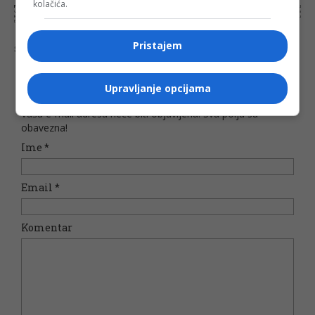
kolačića.
NAPOMENA:
Komentari odražavaju stavove njihovih autora, a ne nužno i stavove internet portala Banjaluka.com. Molimo korisnike da se suzdrže od
vrijeđanja, psovanja i vulgarnog izražavanja. Portal Banjaluka.com zadržava pravo da obriše komentar bez najave i objašnjenja. Zbog velikog broja
komentara Banjaluka.com nije dužan obrisati sve komentare koji krše pravila. Kao čitalac takođe prihvatate mogućnost da među komentarima mogu
biti pronađeni sadržaji koji mogu biti u suprotnosti sa vašim vjerskim, moralnim i drugim načelima i uvjerenjima.
Pristajem
Šta mislite o ovoj temi?
Upravljanje opcijama
Vaša e-mail adresa neće biti objavljena. Sva polja su
obavezna!
Ime
*
Email
*
Komentar