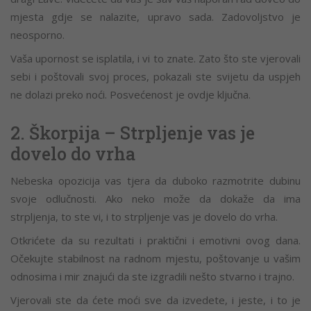
mjesta gdje se nalazite, upravo sada. Zadovoljstvo je
neosporno.
Vaša upornost se isplatila, i vi to znate. Zato što ste vjerovali
sebi i poštovali svoj proces, pokazali ste svijetu da uspjeh
ne dolazi preko noći. Posvećenost je ovdje ključna.
2. Škorpija – Strpljenje vas je
dovelo do vrha
Nebeska opozicija vas tjera da duboko razmotrite dubinu
svoje odlučnosti. Ako neko može da dokaže da ima
strpljenja, to ste vi, i to strpljenje vas je dovelo do vrha.
Otkrićete da su rezultati i praktični i emotivni ovog dana.
Očekujte stabilnost na radnom mjestu, poštovanje u vašim
odnosima i mir znajući da ste izgradili nešto stvarno i trajno.
Vjerovali ste da ćete moći sve da izvedete, i jeste, i to je