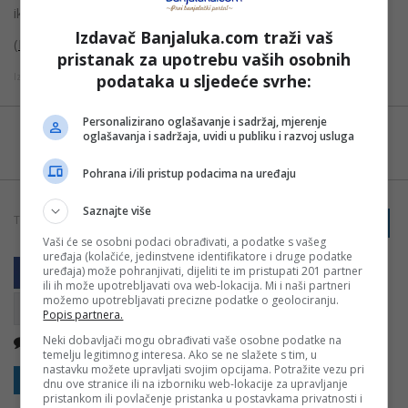
ikad.
Izdavač Banjaluka.com traži vaš
(
Krstarica/YourTango
)
pristanak za upotrebu vaših osobnih
Izvor: Nezavisne
podataka u sljedeće svrhe:
Personalizirano oglašavanje i sadržaj, mjerenje
Možete nas pratiti i putem aplikacije za
oglašavanja i sadržaja, uvidi u publiku i razvoj usluga
Android
Pohrana i/ili pristup podacima na uređaju
Saznajte više
TAGOVI:
PRIJAVI GREŠKU
ASTROLOGIJA
HOROSKOP
Vaši će se osobni podaci obrađivati, a podatke s vašeg
uređaja (kolačiće, jedinstvene identifikatore i druge podatke
uređaja) može pohranjivati, dijeliti te im pristupati 201 partner
ili ih može upotrebljavati ova web-lokacija. Mi i naši partneri
možemo upotrebljavati precizne podatke o geolociranju.
Popis partnera.
Neki dobavljači mogu obrađivati vaše osobne podatke na
Nema komentara
Kopirati
temelju legitimnog interesa. Ako se ne slažete s tim, u
nastavku možete upravljati svojim opcijama. Potražite vezu pri
Sakrij sve komentare
Prikaži komentare
dnu ove stranice ili na izborniku web-lokacije za upravljanje
pristankom ili povlačenje pristanka u postavkama privatnosti i