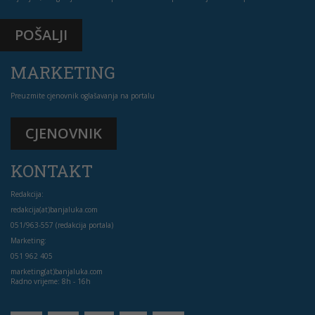
POŠALJI
MARKETING
Preuzmite cjenovnik oglašavanja na portalu
CJENOVNIK
KONTAKT
Redakcija:
redakcija(at)banjaluka.com
051/963-557 (redakcija portala)
Marketing:
051 962 405
marketing(at)banjaluka.com
Radno vrijeme: 8h - 16h