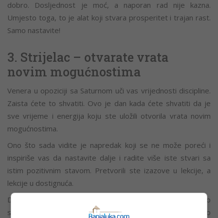
dobro. Dosljednost je moć, a naporan rad nije kazna.
Umjesto toga, to je alat koji stvara prosperitet i trajan rast.
Samo nastavite!
3. Strijelac – otvarate vrata
novim mogućnostima
Venera u opoziciji sa Saturnom uči vas vrijednosti discipline.
Zaista ćete to shvatiti. Ovo je dan kada ćete shvatiti da je
sve vrijeme i energija koju ste uložili otvorila vrata novim
mogućnostima.
Ono što sada vidite je napredak koji se ne može poreći i
inspiriše vas da nastavite dalje i radite više iste stvari sa
istim pozitivnim stavom. Pretvorili ste izazove u lekcije, a
lekcije u dostignuća.
Dokazali ste da samopoštovanje i naporan rad vode do
slobode, i na današnji dan tu slobodu osjećate više nego