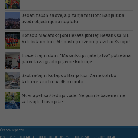
Jedan račun za sve, a pitanja milion: Banjaluka
uvodi objedinjenu naplatu
Borac u Mađarskoj obilježava jubilej: Revanš sa ML
Vitebskom biće 50. nastup crveno-plavih u Evropi!
Traže trajni dom: “Mozaiku prijateljstva” potrebna
parcela za gradnju javne kuhinje
Saobraćajni kolaps u Banjaluci: Za nekoliko
kilometara treba 45 minuta
Novi apel za štednju vode: Ne punite bazene i ne
zalivajte travnjake
Čitaoci - reporteri
Pošalji vijest, fotografiju ili video i postani redovan reporter Banjaluka.com portala