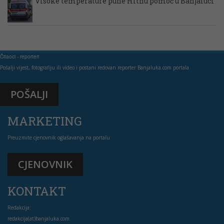
Visoke temperature pune Hitnu pomoć u Banjaluci
Čitaoci - reporteri
Pošalji vijest, fotografiju ili video i postani redovan reporter Banjaluka.com portala
POŠALJI
MARKETING
Preuzmite cjenovnik oglašavanja na portalu
CJENOVNIK
KONTAKT
Redakcija:
redakcija(at)banjaluka.com