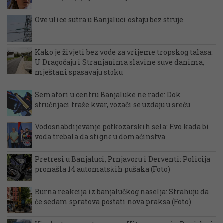
Ove ulice sutra u Banjaluci ostaju bez struje
Kako je živjeti bez vode za vrijeme tropskog talasa:
U Dragočaju i Stranjanima slavine suve danima,
mještani spasavaju stoku
Semafori u centru Banjaluke ne rade: Dok
stručnjaci traže kvar, vozači se uzdaju u sreću
Vodosnabdijevanje potkozarskih sela: Evo kada bi
voda trebala da stigne u domaćinstva
Pretresi u Banjaluci, Prnjavoru i Derventi: Policija
pronašla 14 automatskih pušaka (Foto)
Burna reakcija iz banjalučkog naselja: Strahuju da
će sedam spratova postati nova praksa (Foto)