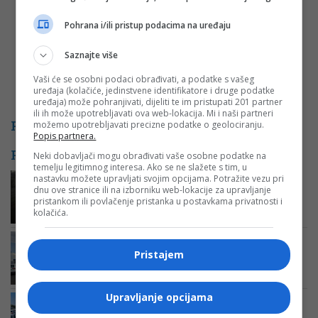
Pohrana i/ili pristup podacima na uređaju
Saznajte više
Vaši će se osobni podaci obrađivati, a podatke s vašeg
uređaja (kolačiće, jedinstvene identifikatore i druge podatke
uređaja) može pohranjivati, dijeliti te im pristupati 201 partner
ili ih može upotrebljavati ova web-lokacija. Mi i naši partneri
PROMO
možemo upotrebljavati precizne podatke o geolociranju.
Popis partnera.
POVEZANE VIJESTI
Neki dobavljači mogu obrađivati vaše osobne podatke na
temelju legitimnog interesa. Ako se ne slažete s tim, u
Kilometarske kolone na granicama
nastavku možete upravljati svojim opcijama. Potražite vezu pri
BiH: Najveće gužve na izlazu iz
dnu ove stranice ili na izborniku web-lokacije za upravljanje
pristankom ili povlačenje pristanka u postavkama privatnosti i
zemlje, čeka se satima
kolačića.
Vozačima se savjetuje strpljenje:
Gužve na više graničnih prelaza na
Pristajem
ulazu u BiH
Upravljanje opcijama
Kolaps na izlazu iz Grčke: Kolone
vozila, u automobilima izmjereno 51