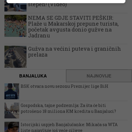
stepen! (Video)
NEMA SE GDJE STAVITI PEŠKIR:
Plaže u Makarskoj prepune turista,
početak avgusta donio gužve na
Jadranu
Gužva na većini puteva i graničnih
prelaza
BANJALUKA
NAJNOVIJE
BSK otvara novu sezonu Premijer lige BiH
Gospodska, tajne podzemlja: Za šta će biti
potrošeno 18 miliona KM kredita u Banjaluci?
Istorijski uspjeh Banjalučanke: Mikača sa WTA
liste najavljuje još veće ciljeve