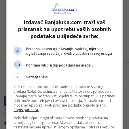
naglasivši da se kompanije na berzama ne pojavljuju
zbog istraživanja, već zbog eksploatacije, prenijela je
Gerila.info.
Izdavač Banjaluka.com traži vaš
pristanak za upotrebu vaših osobnih
Izvor: Mondo / Autor: Dragan Volaš / Foto: Vladimir Topić
podataka u sljedeće svrhe:
Možete nas pratiti i putem aplikacije za
Personalizirano oglašavanje i sadržaj, mjerenje
Android
oglašavanja i sadržaja, uvidi u publiku i razvoj usluga
Pohrana i/ili pristup podacima na uređaju
TAGOVI:
OZREN
PETROVO
REFERENDUM
RS.
Saznajte više
PRIJAVI GREŠKU
Vaši će se osobni podaci obrađivati, a podatke s vašeg
uređaja (kolačiće, jedinstvene identifikatore i druge podatke
uređaja) može pohranjivati, dijeliti te im pristupati 201 partner
ili ih može upotrebljavati ova web-lokacija. Mi i naši partneri
možemo upotrebljavati precizne podatke o geolociranju.
Popis partnera.
Neki dobavljači mogu obrađivati vaše osobne podatke na
Nema komentara
temelju legitimnog interesa. Ako se ne slažete s tim, u
Kopirati
nastavku možete upravljati svojim opcijama. Potražite vezu pri