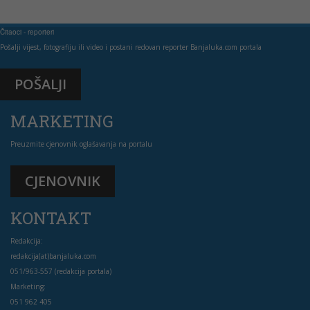
Čitaoci - reporteri
Pošalji vijest, fotografiju ili video i postani redovan reporter Banjaluka.com portala
POŠALJI
MARKETING
Preuzmite cjenovnik oglašavanja na portalu
CJENOVNIK
KONTAKT
Redakcija:
redakcija(at)banjaluka.com
051/963-557 (redakcija portala)
Marketing:
051 962 405