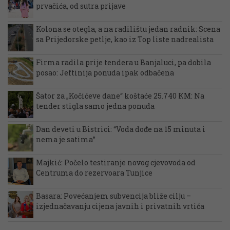
prvačića, od sutra prijave
Kolona se otegla, a na radilištu jedan radnik: Scena
sa Prijedorske petlje, kao iz Top liste nadrealista
Firma radila prije tendera u Banjaluci, pa dobila
posao: Jeftinija ponuda ipak odbačena
Šator za „Kočićeve dane“ koštaće 25.740 KM: Na
tender stigla samo jedna ponuda
Dan deveti u Bistrici: “Voda dođe na 15 minuta i
nema je satima”
Majkić: Počelo testiranje novog cjevovoda od
Centruma do rezervoara Tunjice
Basara: Povećanjem subvencija bliže cilju –
izjednačavanju cijena javnih i privatnih vrtića