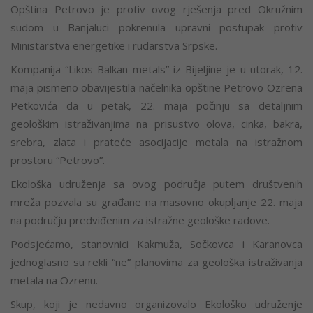
Opština Petrovo je protiv ovog rješenja pred Okružnim
sudom u Banjaluci pokrenula upravni postupak protiv
Ministarstva energetike i rudarstva Srpske.
Kompanija “Likos Balkan metals” iz Bijeljine je u utorak, 12.
maja pismeno obavijestila načelnika opštine Petrovo Ozrena
Petkovića da u petak, 22. maja počinju sa detaljnim
geološkim istraživanjima na prisustvo olova, cinka, bakra,
srebra, zlata i prateće asocijacije metala na istražnom
prostoru “Petrovo”.
Ekološka udruženja sa ovog područja putem društvenih
mreža pozvala su građane na masovno okupljanje 22. maja
na području predviđenim za istražne geološke radove.
Podsjećamo, stanovnici Kakmuža, Sočkovca i Karanovca
jednoglasno su rekli “ne” planovima za geološka istraživanja
metala na Ozrenu.
Skup, koji je nedavno organizovalo Ekološko udruženje