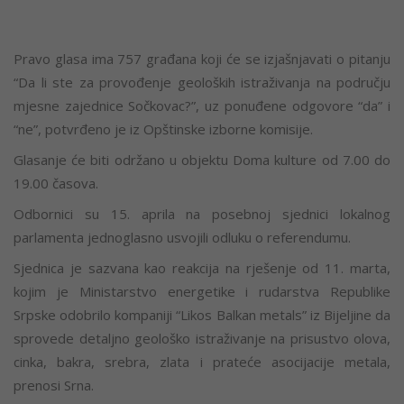
Pravo glasa ima 757 građana koji će se izjašnjavati o pitanju
“Da li ste za provođenje geoloških istraživanja na području
mjesne zajednice Sočkovac?”, uz ponuđene odgovore “da” i
“ne”, potvrđeno je iz Opštinske izborne komisije.
Glasanje će biti održano u objektu Doma kulture od 7.00 do
19.00 časova.
Odbornici su 15. aprila na posebnoj sjednici lokalnog
parlamenta jednoglasno usvojili odluku o referendumu.
Sjednica je sazvana kao reakcija na rješenje od 11. marta,
kojim je Ministarstvo energetike i rudarstva Republike
Srpske odobrilo kompaniji “Likos Balkan metals” iz Bijeljine da
sprovede detaljno geološko istraživanje na prisustvo olova,
cinka, bakra, srebra, zlata i prateće asocijacije metala,
prenosi Srna.