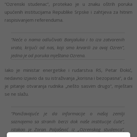
“Ozrenski studenac“, protekao je u znaku oštrih poruka
upućenih institucijama Republike Srpske i zahtjeva za hitnim
raspisivanjem referenduma.
“Neće o nama odlučivati Banjaluka i to iza zatvorenih
vrata, krijući od nas, koji smo krvarili za ovaj Ozren”,
jedna je od poruka mještana Ozrena.
Iako je ministar energetike i rudarstva RS, Petar Đokić,
nedavno izjavio da su istraživanja „korisna i bezopasna“, a da
je pitanje otvaranja rudnika „nešto sasvim drugo“, mještani
se ne slažu.
“Ponižavajuće je da informacije o našoj zemlji
saznajemo sa stranih berzi dok naše institucije ćute”,
istakao je Zoran Poljašević iz „Ozrenskog studenca“,