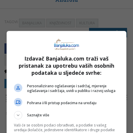
TAGOVI:
BANJALUKA
KNJIŽEVNOST
KULTURA
PRIJAVI GREŠKU
Izdavač Banjaluka.com traži vaš
pristanak za upotrebu vaših osobnih
Nema komentara
Kopirati
podataka u sljedeće svrhe:
Sakrij sve komentare
Prikaži komentare
Personalizirano oglašavanje i sadržaj, mjerenje
oglašavanja i sadržaja, uvidi u publiku i razvoj usluga
NAPOMENA:
Komentari odražavaju stavove njihovih autora, a ne nužno i stavove internet portala Banjaluka.com. Molimo korisnike da se suzdrže od
vrijeđanja, psovanja i vulgarnog izražavanja. Portal Banjaluka.com zadržava pravo da obriše komentar bez najave i objašnjenja. Zbog velikog broja
komentara Banjaluka.com nije dužan obrisati sve komentare koji krše pravila. Kao čitalac takođe prihvatate mogućnost da među komentarima mogu
Pohrana i/ili pristup podacima na uređaju
biti pronađeni sadržaji koji mogu biti u suprotnosti sa vašim vjerskim, moralnim i drugim načelima i uvjerenjima.
Šta mislite o ovoj temi?
Saznajte više
Vaši će se osobni podaci obrađivati, a podatke s vašeg
uređaja (kolačiće, jedinstvene identifikatore i druge podatke