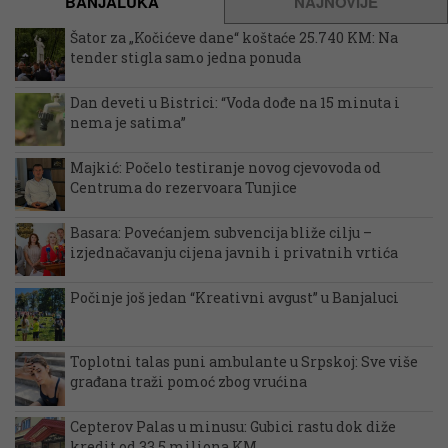
BANJALUKA
NAJNOVIJE
Šator za „Kočićeve dane“ koštaće 25.740 KM: Na
tender stigla samo jedna ponuda
Dan deveti u Bistrici: “Voda dođe na 15 minuta i
nema je satima”
Majkić: Počelo testiranje novog cjevovoda od
Centruma do rezervoara Tunjice
Basara: Povećanjem subvencija bliže cilju –
izjednačavanju cijena javnih i privatnih vrtića
Počinje još jedan “Kreativni avgust” u Banjaluci
Toplotni talas puni ambulante u Srpskoj: Sve više
građana traži pomoć zbog vrućina
Cepterov Palas u minusu: Gubici rastu dok diže
kredit od 33,5 miliona KM