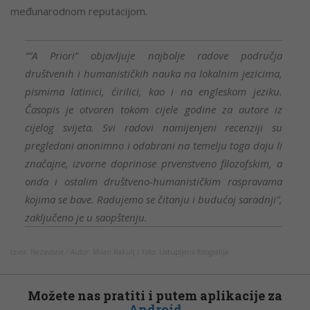
međunarodnom reputacijom.
“”
A Priori
” objavljuje najbolje radove područja
društvenih i humanističkih nauka na lokalnim jezicima,
pismima latinici, ćirilici, kao i na engleskom jeziku.
Časopis je otvoren tokom cijele godine za autore iz
cijelog svijeta. Svi radovi namijenjeni recenziji su
pregledani anonimno i odabrani na temelju toga daju li
značajne, izvorne doprinose prvenstveno filozofskim, a
onda i ostalim društveno-humanističkim raspravama
kojima se bave. Radujemo se čitanju i budućoj saradnji”
,
zaključeno je u saopštenju.
Izvor: Nezavisne / Autor: Milan Rakulj / Foto: Ustupljena fotografija
Možete nas pratiti i putem aplikacije za
Android