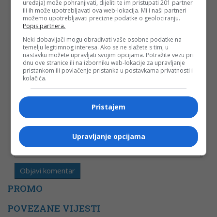
uređaja) može pohranjivati, dijeliti te im pristupati 201 partner
ili ih može upotrebljavati ova web-lokacija. Mi i naši partneri
Vaša e-mail adresa neće biti objavljena. Sva polja su
možemo upotrebljavati precizne podatke o geolociranju.
obavezna!
Popis partnera.
Ime
*
Neki dobavljači mogu obrađivati vaše osobne podatke na
temelju legitimnog interesa. Ako se ne slažete s tim, u
nastavku možete upravljati svojim opcijama. Potražite vezu pri
Email
*
dnu ove stranice ili na izborniku web-lokacije za upravljanje
pristankom ili povlačenje pristanka u postavkama privatnosti i
kolačića.
Komentar
Pristajem
Upravljanje opcijama
PROMO
POVEZANE VIJESTI