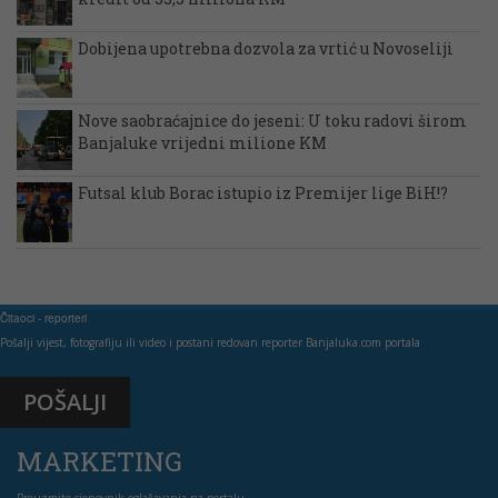
Dobijena upotrebna dozvola za vrtić u Novoseliji
Nove saobraćajnice do jeseni: U toku radovi širom
Banjaluke vrijedni milione KM
Futsal klub Borac istupio iz Premijer lige BiH!?
Čitaoci - reporteri
Pošalji vijest, fotografiju ili video i postani redovan reporter Banjaluka.com portala
POŠALJI
MARKETING
Preuzmite cjenovnik oglašavanja na portalu