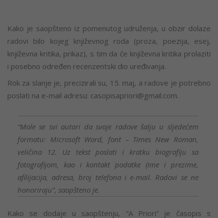
Kako je saopšteno iz pomenutog udruženja, u obzir dolaze
radovi bilo kojeg književnog roda (proza, poezija, esej,
književna kritika, prikaz), s tim da će književna kritika prolaziti
i posebno određen recenzentski dio uređivanja.
Rok za slanje je, precizirali su, 15. maj, a radove je potrebno
poslati na e-mail adresu:
casopisapriori@gmail.com.
“Mole se svi autori da svoje radove šalju u sljedećem
formatu: Microsoft Word, font – Times New Roman,
veličina 12. Uz tekst poslati i kratku biografiju sa
fotografijom, kao i kontakt podatke (ime i prezime,
afilijacija, adresa, broj telefona i e-mail. Radovi se ne
honoriraju”, saopšteno je.
Kako se dodaje u saopštenju, “A Priori” je časopis s