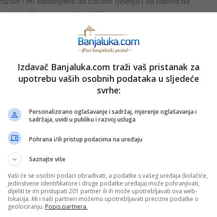
izazove i mi nastavljamo da tražimo rješenja i da radimo na
ikada više ne zatvore”, zaključila je ona.
la.
/ Foto: Grad Banjaluka
Izdavač Banjaluka.com traži vaš pristanak za
upotrebu vaših osobnih podataka u sljedeće
PRIJAVI GREŠKU
svrhe:
Personalizirano oglašavanje i sadržaj, mjerenje oglašavanja i
sadržaja, uvidi u publiku i razvoj usluga
Kopirati
Pohrana i/ili pristup podacima na uređaju
Saznajte više
nužno i stavove internet portala Banjaluka.com. Molimo korisnike da se suzdrže od vrijeđanja,
pravo da obriše komentar bez najave i objašnjenja. Zbog velikog broja komentara Banjaluka.com
c takođe prihvatate mogućnost da među komentarima mogu biti pronađeni sadržaji koji mogu biti
Vaši će se osobni podaci obrađivati, a podatke s vašeg uređaja (kolačiće,
jerenjima.
jedinstvene identifikatore i druge podatke uređaja) može pohranjivati,
dijeliti te im pristupati 201 partner ili ih može upotrebljavati ova web-
lokacija. Mi i naši partneri možemo upotrebljavati precizne podatke o
geolociranju.
Popis partnera.
Sva polja su obavezna!