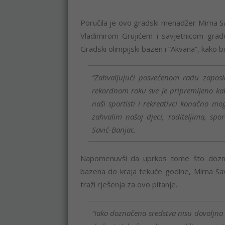
Poručila je ovo gradski menadžer Mirna S
Vladimirom Grujićem i savjetnicom grado
Gradski olimpijski bazen i “Akvana”, kako 
“Zahvaljujući posvećenom radu zaposl
rekordnom roku sve je pripremljeno ka
naši sportisti i rekreativci konačno mo
zahvalim našoj djeci, roditeljima, spor
Savić-Banjac.
Napomenuvši da uprkos tome što dozna
bazena do kraja tekuće godine, Mirna Savi
traži rješenja za ovo pitanje.
“Iako doznačena sredstva nisu dovoljn