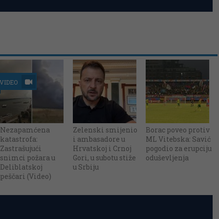
VIDEO
Nezapamćena
Zelenski smijenio
Borac poveo protiv
katastrofa:
i ambasadore u
ML Vitebska: Savić
Zastrašujući
Hrvatskoj i Crnoj
pogodio za erupciju
snimci požara u
Gori, u subotu stiže
oduševljenja
Deliblatskoj
u Srbiju
peščari (Video)