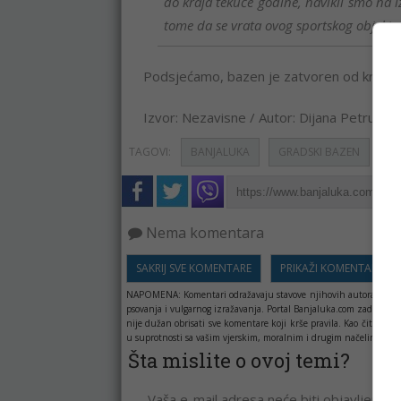
do kraja tekuće godine, navikli smo na 
tome da se vrata ovog sportskog objekta n
Podsjećamo, bazen je zatvoren od kraja ju
Izvor: Nezavisne / Autor: Dijana Petrušić 
TAGOVI:
BANJALUKA
GRADSKI BAZEN
Nema komentara
SAKRIJ SVE KOMENTARE
PRIKAŽI KOMENTARE
NAPOMENA:
Komentari odražavaju stavove njihovih autora, a ne 
psovanja i vulgarnog izražavanja. Portal Banjaluka.com zadržava 
nije dužan obrisati sve komentare koji krše pravila. Kao čitala
u suprotnosti sa vašim vjerskim, moralnim i drugim načelima i uv
Šta mislite o ovoj temi?
Vaša e-mail adresa neće biti objavljena. 