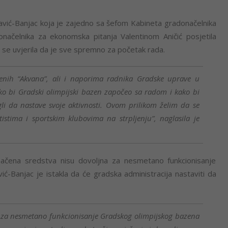
avić-Banjac koja je zajedno sa šefom Kabineta gradonačelnika
načelnika za ekonomska pitanja Valentinom Aničić posjetila
bi se uvjerila da je sve spremno za početak rada.
enih “Akvana”, ali i naporima radnika Gradske uprave u
ko bi Gradski olimpijski bazen započeo sa radom i kako bi
gli da nastave svoje aktivnosti. Ovom prilikom želim da se
tistima i sportskim klubovima na strpljenju”, naglasila je
čena sredstva nisu dovoljna za nesmetano funkcionisanje
ć-Banjac je istakla da će gradska administracija nastaviti da
a za nesmetano funkcionisanje Gradskog olimpijskog bazena