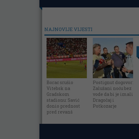
NAJNOVIJE VIJESTI
Borac srušio
Postignut dogovor:
Vitebsk na
Zalužani noću bez
Gradskom
vode da bi je imali
stadionu: Savić
Dragočaj i
donio prednost
Potkozarje
pred revanš