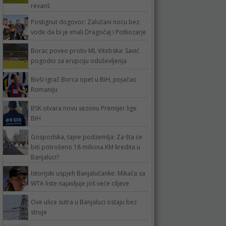
revanš
Postignut dogovor: Zalužani noću bez
vode da bi je imali Dragočaj i Potkozarje
Borac poveo protiv ML Vitebska: Savić
pogodio za erupciju oduševljenja
Bivši igrač Borca opet u BiH, pojačao
Romaniju
BSK otvara novu sezonu Premijer lige
BiH
Gospodska, tajne podzemlja: Za šta će
biti potrošeno 18 miliona KM kredita u
Banjaluci?
Istorijski uspjeh Banjalučanke: Mikača sa
WTA liste najavljuje još veće ciljeve
Ove ulice sutra u Banjaluci ostaju bez
struje