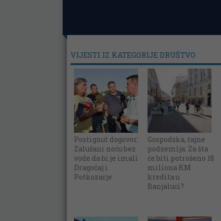
VIJESTI IZ KATEGORIJE DRUŠTVO
Postignut dogovor:
Gospodska, tajne
Zalužani noću bez
podzemlja: Za šta
vode da bi je imali
će biti potrošeno 18
Dragočaj i
miliona KM
Potkozarje
kredita u
Banjaluci?