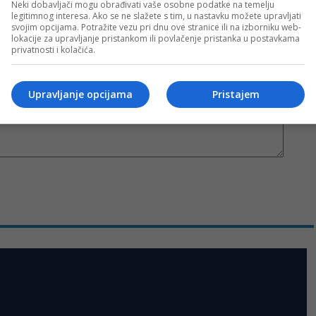
Neki dobavljači mogu obrađivati vaše osobne podatke na temelju
legitimnog interesa. Ako se ne slažete s tim, u nastavku možete upravljati
svojim opcijama. Potražite vezu pri dnu ove stranice ili na izborniku web-
lokacije za upravljanje pristankom ili povlačenje pristanka u postavkama
privatnosti i kolačića.
Upravljanje opcijama
Pristajem