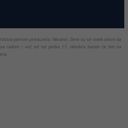
stva Javnom preduzeću “Akvana”, čime su se stekli uslovi da
 sa radom i već od od petka 17. oktobra bazen će biti na
ima.