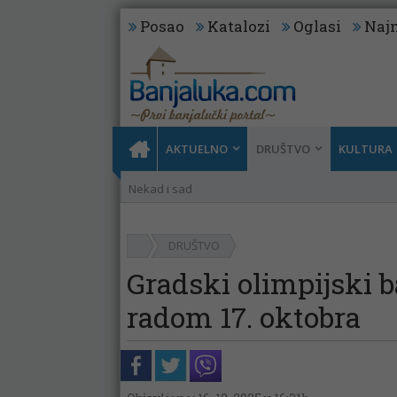
Posao
Katalozi
Oglasi
Najn
AKTUELNO
DRUŠTVO
KULTURA
Nekad i sad
DRUŠTVO
Gradski olimpijski b
radom 17. oktobra