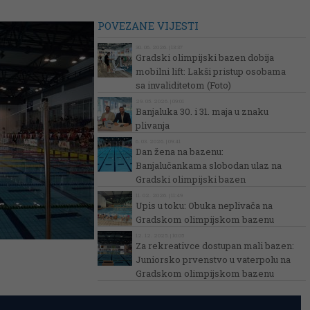
POVEZANE VIJESTI
30. 06. 2026. | 13:37
Gradski olimpijski bazen dobija
mobilni lift: Lakši pristup osobama
sa invaliditetom (Foto)
29. 05. 2026. | 09:01
Banjaluka 30. i 31. maja u znaku
plivanja
6. 03. 2026. | 09:41
Dan žena na bazenu:
Banjalučankama slobodan ulaz na
Gradski olimpijski bazen
11. 02. 2026. | 11:49
Upis u toku: Obuka neplivača na
Gradskom olimpijskom bazenu
12. 12. 2025. | 10:05
Za rekreativce dostupan mali bazen:
Juniorsko prvenstvo u vaterpolu na
Gradskom olimpijskom bazenu