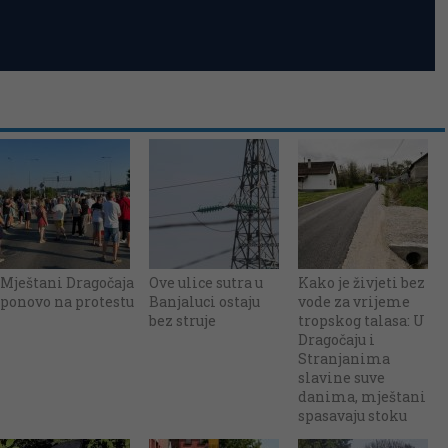
Mještani Dragočaja
Ove ulice sutra u
Kako je živjeti bez
ponovo na protestu
Banjaluci ostaju
vode za vrijeme
bez struje
tropskog talasa: U
Dragočaju i
Stranjanima
slavine suve
danima, mještani
spasavaju stoku