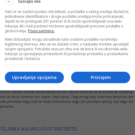
Saznajte više
r i šminka kako kaže Tomić, dok primarne stvari nisu riješene,
ncije već su spremni da se izbore za svoje potrebe, a ne da
Vaši će se osobni podaci obrađivati, a podatke s vašeg uređaja (kolačiće,
jedinstvene identifikatore i druge podatke uređaja) može pohranjivati,
dijeliti te im pristupati 201 partner ili ih može upotrebljavati ova web-
lokacija. Mi i naši partneri možemo upotrebljavati precizne podatke o
geolociranju.
Popis partnera.
Neki dobavljači mogu obrađivati vaše osobne podatke na temelju
PRIJAVI GREŠKU
KULJANI
PROTEST
PUTEVI
legitimnog interesa. Ako se ne slažete s tim, u nastavku možete upravljati
svojim opcijama. Potražite vezu pri dnu ove stranice ili na izborniku web-
lokacije za upravljanje pristankom ili povlačenje pristanka u postavkama
privatnosti i kolačića.
Kopirati
Upravljanje opcijama
Pristajem
nužno i stavove internet portala Banjaluka.com. Molimo korisnike da se suzdrže od vrijeđanja,
pravo da obriše komentar bez najave i objašnjenja. Zbog velikog broja komentara Banjaluka.com
c takođe prihvatate mogućnost da među komentarima mogu biti pronađeni sadržaji koji mogu biti
jerenjima.
KULJANA NAJAVLJUJU PROTESTE