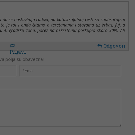
a da se nastavljaju radovi, na katastrofalnoj cesti sa saobraćajem
 to je to! I onda čitamo o teretanama i stazama uz Vrbas, fuj, a
as u 4. gradsku zonu, porez na nekretninu poskupio skoro 30%. Ali
Odgovori
Prijavi
Sva polja su obavezna!