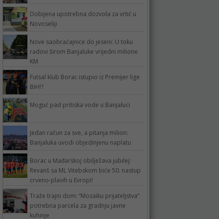
Dobijena upotrebna dozvola za vrtić u
Novoseliji
Nove saobraćajnice do jeseni: U toku
radovi širom Banjaluke vrijedni milione
KM
Futsal klub Borac istupio iz Premijer lige
BiH!?
Moguć pad pritiska vode u Banjaluci
Jedan račun za sve, a pitanja milion:
Banjaluka uvodi objedinjenu naplatu
Borac u Mađarskoj obilježava jubilej:
Revanš sa ML Vitebskom biće 50. nastup
crveno-plavih u Evropi!
Traže trajni dom: “Mozaiku prijateljstva”
potrebna parcela za gradnju javne
kuhinje