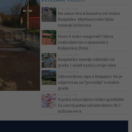
12. 05. 2026. | 16:09
Na samo dva kilometra od centra
Banjaluke: Mještani traže hitnu
sanaciju kolovoza
29. 04. 2026. | 20:06
Hoće li neko reagovati? Djeca
svakodnevno u opasnosti u
Kuljanskoj (Foto)
27. 04. 2026. | 18:58
Banjalučko naselje odustalo od
grada: I asfalt uzeli u svoje ruke
11. 04. 2026. | 09:20
Zaboravljena rupa u Banjaluci: Ko je
odgovoran za “provaliju” u centru
grada
19. 11. 2025. | 21:56
Srpska od proljeća veliko gradilište:
Za razvoj putne infrastrukture 81,7
miliona evra