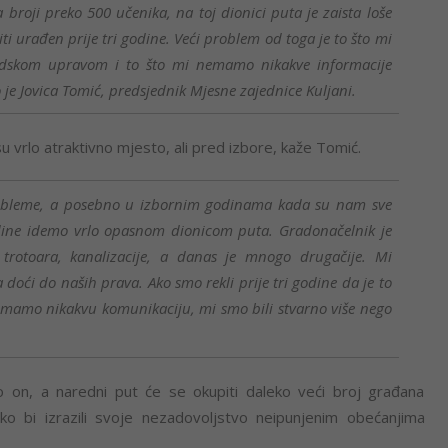
broji preko 500 učenika, na toj dionici puta je zaista loše
iti urađen prije tri godine. Veći problem od toga je to što mi
dskom upravom i to što mi nemamo nikakve informacije
je Jovica Tomić, predsjednik Mjesne zajednice Kuljani.
u vrlo atraktivno mjesto, ali pred izbore, kaže Tomić.
robleme, a posebno u izbornim godinama kada su nam sve
odine idemo vrlo opasnom dionicom puta. Gradonačelnik je
trotoara, kanalizacije, a danas je mnogo drugačije. Mi
oći do naših prava. Ako smo rekli prije tri godine da je to
emamo nikakvu komunikaciju, mi smo bili stvarno više nego
 on, a naredni put će se okupiti daleko veći broj građana
ko bi izrazili svoje nezadovoljstvo neipunjenim obećanjima