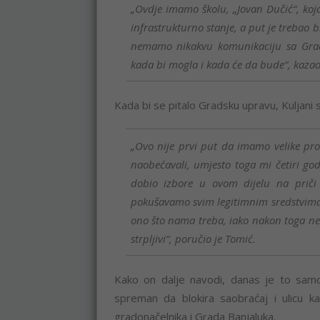
„Ovdje imamo školu, „Jovan Dučić“, koja 
infrastrukturno stanje, a put je trebao b
nemamo nikakvu komunikaciju sa Gra
kada bi mogla i kada će da bude“, kazao 
Kada bi se pitalo Gradsku upravu, Kuljani s
„Ovo nije prvi put da imamo velike p
naobećavali, umjesto toga mi četiri g
dobio izbore u ovom dijelu na priči 
pokušavamo svim legitimnim sredstvima d
ono što nama treba, iako nakon toga n
strpljivi“, poručio je Tomić.
Kako on dalje navodi, danas je to samo
spreman da blokira saobraćaj i ulicu ka
gradonačelnika i Grada Banjaluka.