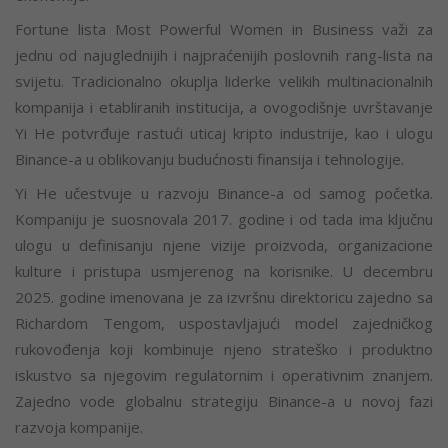
Fortune lista Most Powerful Women in Business važi za
jednu od najuglednijih i najpraćenijih poslovnih rang-lista na
svijetu. Tradicionalno okuplja liderke velikih multinacionalnih
kompanija i etabliranih institucija, a ovogodišnje uvrštavanje
Yi He potvrđuje rastući uticaj kripto industrije, kao i ulogu
Binance-a u oblikovanju budućnosti finansija i tehnologije.
Yi He učestvuje u razvoju Binance-a od samog početka.
Kompaniju je suosnovala 2017. godine i od tada ima ključnu
ulogu u definisanju njene vizije proizvoda, organizacione
kulture i pristupa usmjerenog na korisnike. U decembru
2025. godine imenovana je za izvršnu direktoricu zajedno sa
Richardom Tengom, uspostavljajući model zajedničkog
rukovođenja koji kombinuje njeno strateško i produktno
iskustvo sa njegovim regulatornim i operativnim znanjem.
Zajedno vode globalnu strategiju Binance-a u novoj fazi
razvoja kompanije.