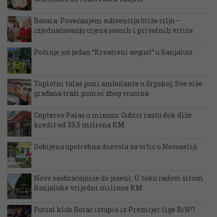
Basara: Povećanjem subvencija bliže cilju –
izjednačavanju cijena javnih i privatnih vrtića
Počinje još jedan “Kreativni avgust” u Banjaluci
Toplotni talas puni ambulante u Srpskoj: Sve više
građana traži pomoć zbog vrućina
Cepterov Palas u minusu: Gubici rastu dok diže
kredit od 33,5 miliona KM
Dobijena upotrebna dozvola za vrtić u Novoseliji
Nove saobraćajnice do jeseni: U toku radovi širom
Banjaluke vrijedni milione KM
Futsal klub Borac istupio iz Premijer lige BiH!?