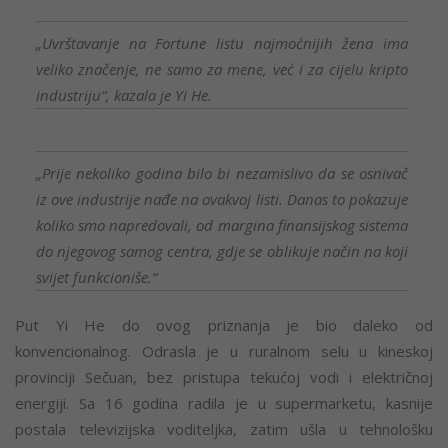
„Uvrštavanje na Fortune listu najmoćnijih žena ima
veliko značenje, ne samo za mene, već i za cijelu kripto
industriju“, kazala je Yi He.
„Prije nekoliko godina bilo bi nezamislivo da se osnivač
iz ove industrije nađe na ovakvoj listi. Danas to pokazuje
koliko smo napredovali, od margina finansijskog sistema
do njegovog samog centra, gdje se oblikuje način na koji
svijet funkcioniše.“
Put Yi He do ovog priznanja je bio daleko od
konvencionalnog. Odrasla je u ruralnom selu u kineskoj
provinciji Sečuan, bez pristupa tekućoj vodi i električnoj
energiji. Sa 16 godina radila je u supermarketu, kasnije
postala televizijska voditeljka, zatim ušla u tehnološku