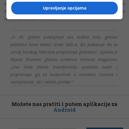
dodatno proširuje sliku o tome kako savremeno liderstvo
Upravljanje opcijama
može izgledati, pružajući veću vidljivost ženama i osnivačima
iz netradicionalnih sredina.
„U 29. godini postojanja ove kultne liste, gotovo
polovina žena dolazi izvan SAD-a, što pokazuje da se
uticaj ženskog liderstva prepoznaje globalno“, izjavila je
Alyson Shontell, glavna urednica Fortune magazina.
„Ove žene danas transformišu poslovni svijet i
pripremaju ga za budućnost u vremenu izazova i
neizvjesnosti, ali i velikih prilika.“
Možete nas pratiti i putem aplikacije za
Android