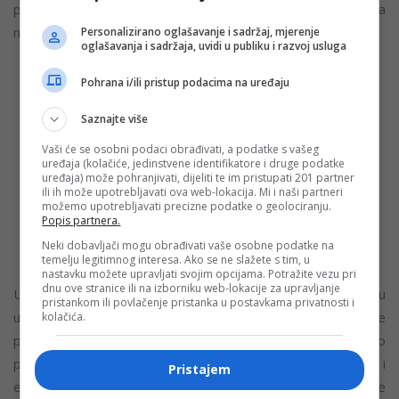
pokazatelj, ali i tek mali dio ljudi kojima je ova industrija
namijenjena.
Personalizirano oglašavanje i sadržaj, mjerenje
oglašavanja i sadržaja, uvidi u publiku i razvoj usluga
Pohrana i/ili pristup podacima na uređaju
„Idemo prema tri milijarde korisnika a to je približno
broju ljudi koji su danas i dalje van formalnog
Saznajte više
finansijskog sistema. Budućnost u kojoj se novac kreće
Vaši će se osobni podaci obrađivati, a podatke s vašeg
jednako slobodno kao informacije, gdje ljudi, softver i AI
uređaja (kolačiće, jedinstvene identifikatore i druge podatke
uređaja) može pohranjivati, dijeliti te im pristupati 201 partner
agenti dijele istu otvorenu ekonomiju i gdje nikome nije
ili ih može upotrebljavati ova web-lokacija. Mi i naši partneri
potrebna dozvola da učestvuje je vizija koja me pokreće.
možemo upotrebljavati precizne podatke o geolociranju.
Popis partnera.
Na mnogo načina, i dalje imam osjećaj kao da smo tek
Neki dobavljači mogu obrađivati vaše osobne podatke na
na početku“, poručila je Yi He.
temelju legitimnog interesa. Ako se ne slažete s tim, u
nastavku možete upravljati svojim opcijama. Potražite vezu pri
dnu ove stranice ili na izborniku web-lokacije za upravljanje
Uvrštavanje Yi He na Fortune listu ukazuje na širu promjenu
pristankom ili povlačenje pristanka u postavkama privatnosti i
u globalnom poslovnom okruženju. Kripto sektor više se ne
kolačića.
posmatra isključivo kao tržište u nastajanju, već sve više kao
pokretačka snaga transformacije finansija, tehnologije i
Pristajem
ekonomskog uključivanja širom svijeta. Njeno priznanje