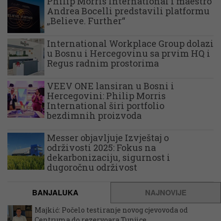
Philip Morris International i maestro
Andrea Bocelli predstavili platformu
„Believe. Further“
International Workplace Group dolazi
u Bosnu i Hercegovinu sa prvim HQ i
Regus radnim prostorima
VEEV ONE lansiran u Bosni i
Hercegovini: Philip Morris
International širi portfolio
bezdimnih proizvoda
Messer objavljuje Izvještaj o
održivosti 2025: Fokus na
dekarbonizaciju, sigurnost i
dugoročnu održivost
BANJALUKA
NAJNOVIJE
Majkić: Počelo testiranje novog cjevovoda od
Centruma do rezervoara Tunjice