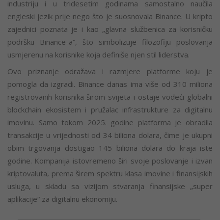
industriju i u tridesetim godinama samostalno naučila
engleski jezik prije nego što je suosnovala Binance. U kripto
zajednici poznata je i kao „glavna službenica za korisničku
podršku Binance-a“, što simbolizuje filozofiju poslovanja
usmjerenu na korisnike koja definiše njen stil liderstva.
Ovo priznanje odražava i razmjere platforme koju je
pomogla da izgradi. Binance danas ima više od 310 miliona
registrovanih korisnika širom svijeta i ostaje vodeći globalni
blockchain ekosistem i pružalac infrastrukture za digitalnu
imovinu. Samo tokom 2025. godine platforma je obradila
transakcije u vrijednosti od 34 biliona dolara, čime je ukupni
obim trgovanja dostigao 145 biliona dolara do kraja iste
godine. Kompanija istovremeno širi svoje poslovanje i izvan
kriptovaluta, prema širem spektru klasa imovine i finansijskih
usluga, u skladu sa vizijom stvaranja finansijske „super
aplikacije“ za digitalnu ekonomiju.