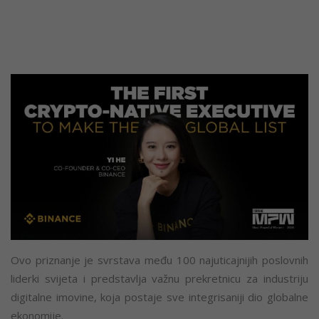
Ovo priznanje je svrstava među 100 najuticajnijih poslovnih
liderki svijeta i predstavlja važnu prekretnicu za industriju
digitalne imovine, koja postaje sve integrisaniji dio globalne
ekonomije.