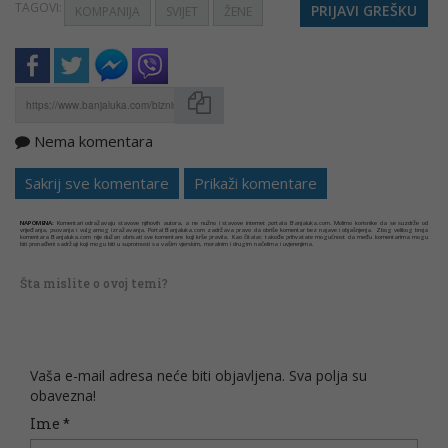
TAGOVI:
PRIJAVI GREŠKU
KOMPANIJA
SVIJET
ŽENE
Nema komentara
Kopirati
Sakrij sve komentare
Prikaži komentare
NAPOMENA:
Komentari odražavaju stavove njihovih autora, a ne nužno i stavove internet portala Banjaluka.com. Molimo korisnike da se suzdrže od
vrijeđanja, psovanja i vulgarnog izražavanja. Portal Banjaluka.com zadržava pravo da obriše komentar bez najave i objašnjenja. Zbog velikog broja
komentara Banjaluka.com nije dužan obrisati sve komentare koji krše pravila. Kao čitalac takođe prihvatate mogućnost da među komentarima mogu
biti pronađeni sadržaji koji mogu biti u suprotnosti sa vašim vjerskim, moralnim i drugim načelima i uvjerenjima.
Šta mislite o ovoj temi?
Vaša e-mail adresa neće biti objavljena. Sva polja su
obavezna!
Ime
*