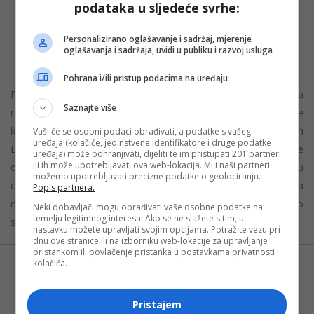
podataka u sljedeće svrhe:
putu, uz spremnost da iz njega učimo“, rekao je maestro
Andrea Bocelli. „Moramo vjerovati da je moguće čak i
Personalizirano oglašavanje i sadržaj, mjerenje
ono što se čini nemogućim, kada to doprinosi
oglašavanja i sadržaja, uvidi u publiku i razvoj usluga
unapređenju života ljudi i napretku čovječanstva.“
Pohrana i/ili pristup podacima na uređaju
Platforma „Believe. Further“ zamišljena je kao prostor za
Saznajte više
razgovor koji će u narednim godinama okupljati predstavnike
kulture, institucija, poslovne zajednice i šire javnosti širom
Vaši će se osobni podaci obrađivati, a podatke s vašeg
uređaja (kolačiće, jedinstvene identifikatore i druge podatke
Evrope. Kroz različite inicijative i partnerstva podsticat će
uređaja) može pohranjivati, dijeliti te im pristupati 201 partner
ili ih može upotrebljavati ova web-lokacija. Mi i naši partneri
otvoreniji dijalog o ulozi nauke, tehnologije i inovacija u
možemo upotrebljavati precizne podatke o geolociranju.
oblikovanju bolje budućnosti, polazeći od uvjerenja da
Popis partnera.
napredak nije cilj kojem težimo, već proces koji gradimo
Neki dobavljači mogu obrađivati vaše osobne podatke na
temelju legitimnog interesa. Ako se ne slažete s tim, u
svakim novim korakom.
nastavku možete upravljati svojim opcijama. Potražite vezu pri
dnu ove stranice ili na izborniku web-lokacije za upravljanje
pristankom ili povlačenje pristanka u postavkama privatnosti i
kolačića.
Možete nas pratiti i putem aplikacije za
Android
Pristajem