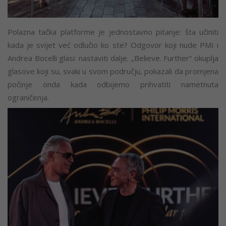
Polazna tačka platforme je jednostavno pitanje: šta učiniti
kada je svijet već odlučio ko ste? Odgovor koji nude PMI i
Andrea Bocelli glasi: nastaviti dalje. „Believe. Further“ okuplja
glasove koji su, svaki u svom području, pokazali da promjena
počinje onda kada odbijemo prihvatiti nametnuta
ograničenja.