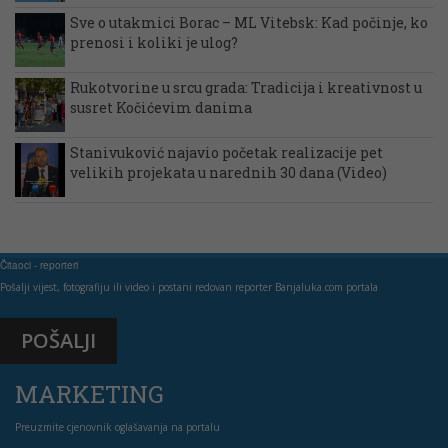
Sve o utakmici Borac – ML Vitebsk: Kad počinje, ko
prenosi i koliki je ulog?
Rukotvorine u srcu grada: Tradicija i kreativnost u
susret Kočićevim danima
Stanivuković najavio početak realizacije pet
velikih projekata u narednih 30 dana (Video)
Čitaoci - reporteri
Pošalji vijest, fotografiju ili video i postani redovan reporter Banjaluka.com portala
POŠALJI
MARKETING
Preuzmite cjenovnik oglašavanja na portalu