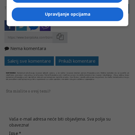
TAGOVI:
PRIJAVI GREŠKU
EVROPA
KOMPANIJA
Upravljanje opcijama
Nema komentara
Kopirati
Sakrij sve komentare
Prikaži komentare
NAPOMENA:
Komentari odražavaju stavove njihovih autora, a ne nužno i stavove internet portala Banjaluka.com. Molimo korisnike da se suzdrže od
vrijeđanja, psovanja i vulgarnog izražavanja. Portal Banjaluka.com zadržava pravo da obriše komentar bez najave i objašnjenja. Zbog velikog broja
komentara Banjaluka.com nije dužan obrisati sve komentare koji krše pravila. Kao čitalac takođe prihvatate mogućnost da među komentarima mogu
biti pronađeni sadržaji koji mogu biti u suprotnosti sa vašim vjerskim, moralnim i drugim načelima i uvjerenjima.
Šta mislite o ovoj temi?
Vaša e-mail adresa neće biti objavljena. Sva polja su
obavezna!
Ime
*