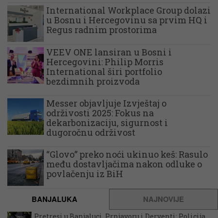
International Workplace Group dolazi
u Bosnu i Hercegovinu sa prvim HQ i
Regus radnim prostorima
VEEV ONE lansiran u Bosni i
Hercegovini: Philip Morris
International širi portfolio
bezdimnih proizvoda
Messer objavljuje Izvještaj o
održivosti 2025: Fokus na
dekarbonizaciju, sigurnost i
dugoročnu održivost
“Glovo” preko noći ukinuo keš: Rasulo
među dostavljačima nakon odluke o
povlačenju iz BiH
BANJALUKA
NAJNOVIJE
Pretresi u Banjaluci, Prnjavoru i Derventi: Policija