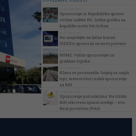
24. 06. 2026. | 18:17
Upozorenje iz Republičke uprave
civilne zaštite RS: Jedna greška na
kupalištu može biti kobna
25. 04. 2026. | 15:31
Ne nasjedajte na lažne kazne:
IDDEEA upozorila na novu prevaru
18. 02. 2026. | 16:21
RHMZ: Važno upozorenje za
građane Srpske
24. 11. 2025. | 20:37
Klima se poremetila: Snijeg se naglo
topi, meteorolozi izdali upozorenje
za BiH
23. 09. 2025. | 18:30
Upozorenje potrošačima: Na tržištu
BiH otkriveni opasni uređaji – evo
šta je povučeno (Foto)