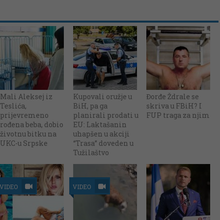
Mali Aleksej iz
Kupovali oružje u
Đorđe Ždrale se
Teslića,
BiH, pa ga
skriva u FBiH? I
prijevremeno
planirali prodati u
FUP traga za njim
rođena beba, dobio
EU: Laktašanin
životnu bitku na
uhapšen u akciji
UKC-u Srpske
“Trasa” doveden u
Tužilaštvo
VIDEO
VIDEO