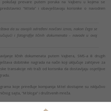
ni pokušaji prevare putem poruka na Vajberu u kojima se
predstavnici “M:tela” i obavještavaju korisnike o navodnim
tava da su osvojili određeni novčani iznos, nakon čega se
ljučujući i fotografije ličnih dokumenata – navode u ovoj
tavljanje ličnih dokumenata putem Vajbera, SMS-a ili drugih
ještava dobitnike nagrada na način koji uključuje zahtjeve za
ijske transakcije niti traži od korisnika da dostavljaju osjetljive
gradu.
grama koje priređuje kompanija M:tel dostupne su isključivo
ičnog sajta, “M bloga” i društvenih mreža.
na zaštiti svojih korisnika i apeluje na dodatni oprez kako bi se