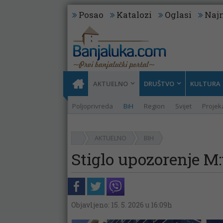
Posao
Katalozi
Oglasi
Najn
AKTUELNO
DRUŠTVO
KULTURA
Poljoprivreda
BiH
Region
Svijet
Projeka
AKTUELNO
BIH
Stiglo upozorenje M:
Objavljeno: 15. 5. 2026 u 16:09h