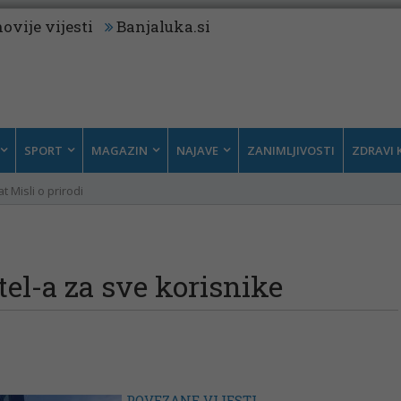
ovije vijesti
Banjaluka.si
SPORT
MAGAZIN
NAJAVE
ZANIMLJIVOSTI
ZDRAVI 
t Misli o prirodi
tel-a za sve korisnike
POVEZANE VIJESTI