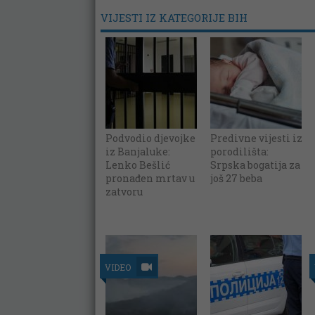
VIJESTI IZ KATEGORIJE BIH
Podvodio djevojke
Predivne vijesti iz
iz Banjaluke:
porodilišta:
Lenko Bešlić
Srpska bogatija za
pronađen mrtav u
još 27 beba
zatvoru
VIDEO