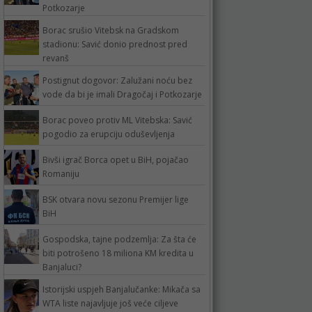
Potkozarje
Borac srušio Vitebsk na Gradskom
stadionu: Savić donio prednost pred
revanš
Postignut dogovor: Zalužani noću bez
vode da bi je imali Dragočaj i Potkozarje
Borac poveo protiv ML Vitebska: Savić
pogodio za erupciju oduševljenja
Bivši igrač Borca opet u BiH, pojačao
Romaniju
BSK otvara novu sezonu Premijer lige
BiH
Gospodska, tajne podzemlja: Za šta će
biti potrošeno 18 miliona KM kredita u
Banjaluci?
Istorijski uspjeh Banjalučanke: Mikača sa
WTA liste najavljuje još veće ciljeve