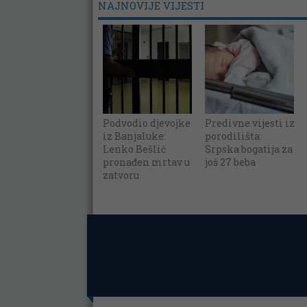
NAJNOVIJE VIJESTI
Podvodio djevojke
Predivne vijesti iz
iz Banjaluke:
porodilišta:
Lenko Bešlić
Srpska bogatija za
pronađen mrtav u
još 27 beba
zatvoru