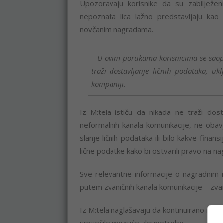
Upozoravaju korisnike da su zabilježe
nepoznata lica lažno predstavljaju kao 
novčanim nagradama.
– U ovim porukama korisnicima se saopš
traži dostavljanje ličnih podataka, uk
kompaniji.
Iz M:tela ističu da nikada ne traži dos
neformalnih kanala komunikacije, ne obav
slanje ličnih podataka ili bilo kakve finans
lične podatke kako bi ostvarili pravo na na
Sve relevantne informacije o nagradnim i
putem zvaničnih kanala komunikacije – zvan
Iz M:tela naglašavaju da kontinuirano rade 
spriječile moguće zloupotrebe.