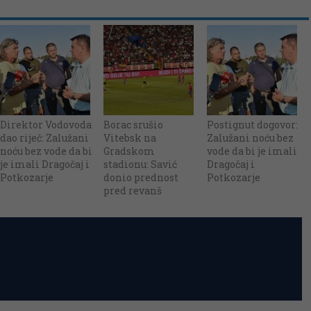
Direktor Vodovoda
Borac srušio
Postignut dogovor:
dao riječ: Zalužani
Vitebsk na
Zalužani noću bez
noću bez vode da bi
Gradskom
vode da bi je imali
je imali Dragočaj i
stadionu: Savić
Dragočaj i
Potkozarje
donio prednost
Potkozarje
pred revanš