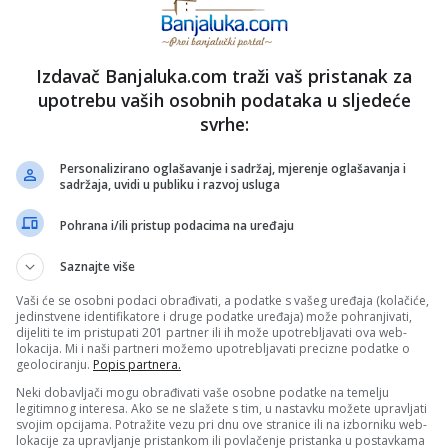
Izdavač Banjaluka.com traži vaš pristanak za
PRIJAVI GREŠKU
upotrebu vaših osobnih podataka u sljedeće
svrhe:
Kopirati
Personalizirano oglašavanje i sadržaj, mjerenje oglašavanja i
sadržaja, uvidi u publiku i razvoj usluga
Pohrana i/ili pristup podacima na uređaju
nužno i stavove internet portala Banjaluka.com. Molimo korisnike da se suzdrže od vrijeđanja,
pravo da obriše komentar bez najave i objašnjenja. Zbog velikog broja komentara Banjaluka.com
Saznajte više
c takođe prihvatate mogućnost da među komentarima mogu biti pronađeni sadržaji koji mogu biti
jerenjima.
Vaši će se osobni podaci obrađivati, a podatke s vašeg uređaja (kolačiće,
jedinstvene identifikatore i druge podatke uređaja) može pohranjivati,
dijeliti te im pristupati 201 partner ili ih može upotrebljavati ova web-
lokacija. Mi i naši partneri možemo upotrebljavati precizne podatke o
Sva polja su obavezna!
geolociranju.
Popis partnera.
Neki dobavljači mogu obrađivati vaše osobne podatke na temelju
legitimnog interesa. Ako se ne slažete s tim, u nastavku možete upravljati
svojim opcijama. Potražite vezu pri dnu ove stranice ili na izborniku web-
lokacije za upravljanje pristankom ili povlačenje pristanka u postavkama