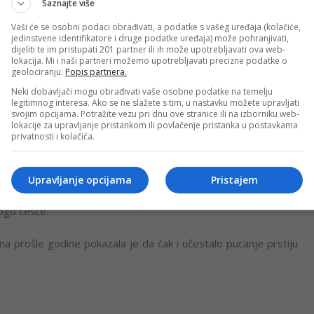
Saznajte više
. u staračkom domu u Los Angelesu pokazalo je da bi pucanje
Vaši će se osobni podaci obrađivati, a podatke s vašeg uređaja (kolačiće,
 ispitanici koji su pucali prste u manjem su procentu razvili
jedinstvene identifikatore i druge podatke uređaja) može pohranjivati,
dijeliti te im pristupati 201 partner ili ih može upotrebljavati ova web-
lokacija. Mi i naši partneri možemo upotrebljavati precizne podatke o
geolociranju.
Popis partnera.
roitu 1990. provedena na uzorku od oko 300 ljudi starijih od
Neki dobavljači mogu obrađivati vaše osobne podatke na temelju
legitimnog interesa. Ako se ne slažete s tim, u nastavku možete upravljati
rema njima 84% pucača prstiju imalo je otoke na rukama, a i
svojim opcijama. Potražite vezu pri dnu ove stranice ili na izborniku web-
lokacije za upravljanje pristankom ili povlačenje pristanka u postavkama
privatnosti i kolačića.
jama prije svega treba uzeti u obzir jedan problem. Naime,
prstima osjećaju određene bolove koji su rani simptomi bolesti
Upravljanje opcijama
Pristajem
oga vjerovatno postoji neka razlika između onih koji to rade
ogo češće.
na prošle godine pokazala je da čak i učestalo pucanje prstiju