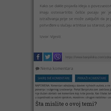
Kako se dakle pojavila ideja o povezanosti p
imaju osteoartritis češće pucaju jer j
istraživanja prije se može zaključiti da je
potvrđeni u slučaju artritisa su starost, po
Izvor: Vijesti
Nema komentara
SAKRIJ SVE KOMENTARE
PRIKAŽI KOMENTARE
NAPOMENA:
Komentari odražavaju stavove njihovih autora, a ne 
psovanja i vulgarnog izražavanja. Portal Banjaluka.com zadržava 
nije dužan obrisati sve komentare koji krše pravila. Kao čitala
u suprotnosti sa vašim vjerskim, moralnim i drugim načelima i uv
Šta mislite o ovoj temi?