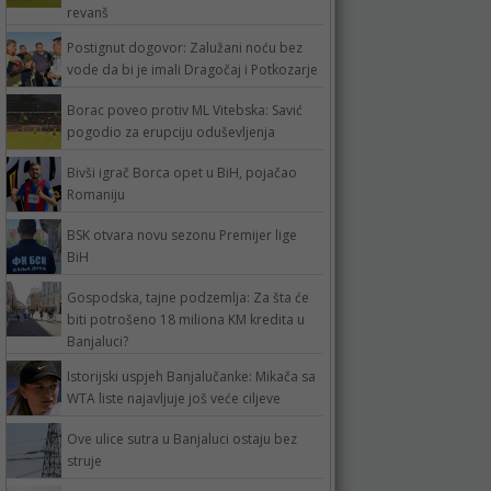
revanš
Postignut dogovor: Zalužani noću bez
vode da bi je imali Dragočaj i Potkozarje
Borac poveo protiv ML Vitebska: Savić
pogodio za erupciju oduševljenja
Bivši igrač Borca opet u BiH, pojačao
Romaniju
BSK otvara novu sezonu Premijer lige
BiH
Gospodska, tajne podzemlja: Za šta će
biti potrošeno 18 miliona KM kredita u
Banjaluci?
Istorijski uspjeh Banjalučanke: Mikača sa
WTA liste najavljuje još veće ciljeve
Ove ulice sutra u Banjaluci ostaju bez
struje