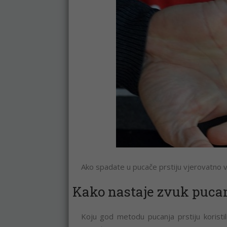
Ako spadate u pucače prstiju vjerovatno va
Kako nastaje zvuk puca
Koju god metodu pucanja prstiju koristil