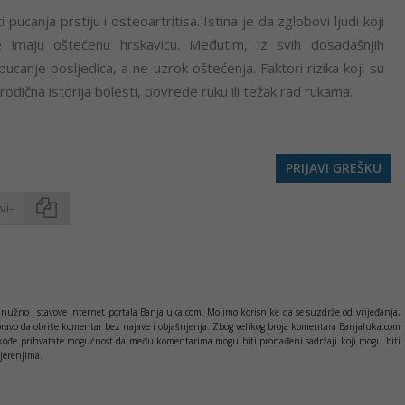
ucanja prstiju i osteoartritisa. Istina je da zglobovi ljudi koji
e imaju oštećenu hrskavicu. Međutim, iz svih dosadašnjih
 pucanje posljedica, a ne uzrok oštećenja. Faktori rizika koji su
rodična istorija bolesti, povrede ruku ili težak rad rukama.
PRIJAVI GREŠKU
Kopirati
nužno i stavove internet portala Banjaluka.com. Molimo korisnike da se suzdrže od vrijeđanja,
pravo da obriše komentar bez najave i objašnjenja. Zbog velikog broja komentara Banjaluka.com
c takođe prihvatate mogućnost da među komentarima mogu biti pronađeni sadržaji koji mogu biti
jerenjima.