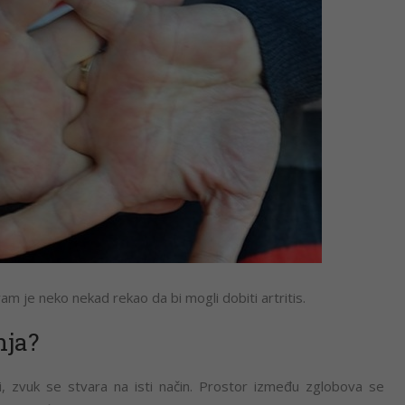
m je neko nekad rekao da bi mogli dobiti artritis.
nja?
i, zvuk se stvara na isti način. Prostor između zglobova se