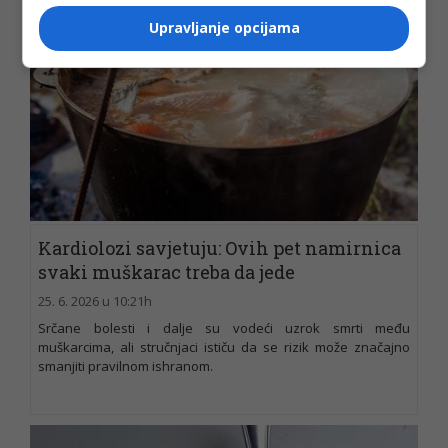
Upravljanje opcijama
Kardiolozi savjetuju: Ovih pet namirnica
svaki muškarac treba da jede
25. 6. 2026 u 10:21h
Srčane bolesti i dalje su vodeći uzrok smrti među
muškarcima, ali stručnjaci ističu da se rizik može značajno
smanjiti pravilnom ishranom.