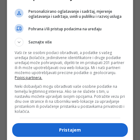
Personalizirano oglašavanje i sadržaj, mjerenje
oglašavanja i sadržaja, uvidi u publiku i razvoj usluga
Pohrana i/ili pristup podacima na uređaju
Saznajte više
Vaši će se osobni podaci obrađivati, a podatke s vašeg
uređaja (kolačiće, jedinstvene identifikatore i druge podatke
Oprez na vrućini: Određeni lijekovi mogu
uređaja) može pohranjivati, dijeliti te im pristupati 201 partner
ili ih može upotrebljavati ova web-lokacija. Mi i naši partneri
biti opasni
možemo upotrebljavati precizne podatke o geolociranju.
Popis partnera.
25. 6. 2026 u 19:45h
Toplotni talas koji je ove sedmice zahvatio Evropu
Neki dobavljači mogu obrađivati vaše osobne podatke na
temelju legitimnog interesa. Ako se ne slažete s tim, u
predstavlja rizik za sve, ali su neke grupe posebno
nastavku možete upravljati svojim opcijama. Potražite vezu pri
ugrožene. Ko je posebno ugrožen tokom vrućina? Osobe
dnu ove stranice ili na izborniku web-lokacije za upravljanje
koje uzimaju diuretike i beta-blokatore
pristankom ili povlačenje pristanka u postavkama privatnosti i
Opširnije
kolačića.
Pristajem