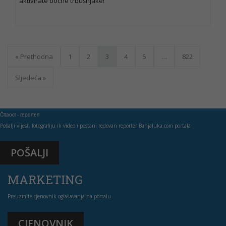
aktivirate bočne trbušnjake!
« Prethodna
1
2
3
4
5
…
822
Sljedeća »
Čitaoci - reporteri
Pošalji vijest, fotografiju ili video i postani redovan reporter Banjaluka.com portala
POŠALJI
MARKETING
Preuzmite cjenovnik oglašavanja na portalu
CJENOVNIK