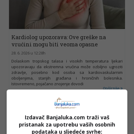
Kardiolog upozorava: Ove greške na
vrućini mogu biti veoma opasne
28. 6. 2026 u 12:28h
Dolaskom tropskog talasa i visokih temperatura ljekari
upozoravaju da ekstremna vrućina može ozbiljno ugroziti
zdravlje, posebno kod osoba sa kardiovaskularnim
oboljenjima, starijih građana i hroničnih bolesnika.
Istovremeno, pojačano znojenje dovodi
Opširnije
Izdavač Banjaluka.com traži vaš
pristanak za upotrebu vaših osobnih
podataka u sljedeće svrhe: