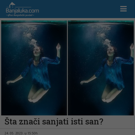
Šta znači sanjati isti san?
24. 05. 2023. u 15:50h