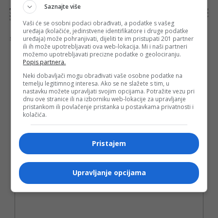
Saznajte više
NAPOMENA:
Komentari odražavaju stavove njihovih autora, a ne nužno i stavove internet portala Banjaluka.com. Molimo korisnike da se suzdrže od
vrijeđanja, psovanja i vulgarnog izražavanja. Portal Banjaluka.com zadržava pravo da obriše komentar bez najave i objašnjenja. Zbog velikog broja
komentara Banjaluka.com nije dužan obrisati sve komentare koji krše pravila. Kao čitalac takođe prihvatate mogućnost da među komentarima mogu
biti pronađeni sadržaji koji mogu biti u suprotnosti sa vašim vjerskim, moralnim i drugim načelima i uvjerenjima.
Vaši će se osobni podaci obrađivati, a podatke s vašeg
uređaja (kolačiće, jedinstvene identifikatore i druge podatke
uređaja) može pohranjivati, dijeliti te im pristupati 201 partner
Šta mislite o ovoj temi?
ili ih može upotrebljavati ova web-lokacija. Mi i naši partneri
možemo upotrebljavati precizne podatke o geolociranju.
Popis partnera.
Neki dobavljači mogu obrađivati vaše osobne podatke na
Vaša e-mail adresa neće biti objavljena. Sva polja su
temelju legitimnog interesa. Ako se ne slažete s tim, u
nastavku možete upravljati svojim opcijama. Potražite vezu pri
obavezna!
dnu ove stranice ili na izborniku web-lokacije za upravljanje
Ime
*
pristankom ili povlačenje pristanka u postavkama privatnosti i
kolačića.
Email
*
Pristajem
Komentar
Upravljanje opcijama