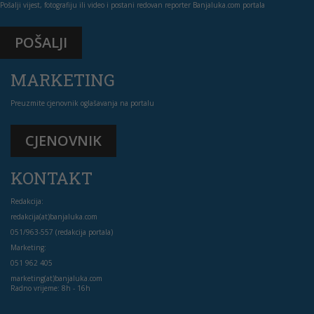
Pošalji vijest, fotografiju ili video i postani redovan reporter Banjaluka.com portala
POŠALJI
MARKETING
Preuzmite cjenovnik oglašavanja na portalu
CJENOVNIK
KONTAKT
Redakcija:
redakcija(at)banjaluka.com
051/963-557 (redakcija portala)
Marketing:
051 962 405
marketing(at)banjaluka.com
Radno vrijeme: 8h - 16h