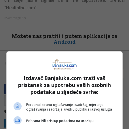
um šalje jasne signale da ih ne zapostavite, prenosi
“Healthline.com”.
Izvor: telegraf.rs
Možete nas pratiti i putem aplikacije za
Android
TAGOVI:
SAN
SNOVI
SPAVANJE
ZANIMLJIVOSTI
PRIJAVI GREŠKU
Izdavač Banjaluka.com traži vaš
pristanak za upotrebu vaših osobnih
podataka u sljedeće svrhe:
Personalizirano oglašavanje i sadržaj, mjerenje
oglašavanja i sadržaja, uvidi u publiku i razvoj usluga
Nema komentara
Kopirati
Pohrana i/ili pristup podacima na uređaju
Sakrij sve komentare
Prikaži komentare