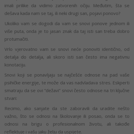
imali prilike da vidimo zatvorenih očiju. Međutim, šta se
dešava kada nam se taj, ili neki drugi san, pojavi ponovo?
Ukoliko vam se dogodi da vam se snovi ponove jednom ili
više puta, onda je to jasan znak da taj isti san treba dobro
protumačiti.
Vrlo vjerovatno vam se snovi neće ponoviti identično, od
detalja do detalja, ali skoro isti san često ima negativnu
konotaciju.
Snovi koji se ponavljaju se najčešće odnose na pad vaše
psihičke energije, te može da vas nadvladava stres. Eskperti
smatraju da se ovi “dežavi” snovi često odnose na tri ključne
stvari:
Recimo, ako sanjate da ste zaboravili da uradite nešto
važno, što se odnosi na školovanje ili posao, onda se to
odnosi na brigu o profesionalnom životu, ali takođe
reflektuje i vašu jaku želju da uspijete.