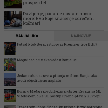
prosperitet
Davljenje, padanje i ostale noćne
more: Evo koje značenje određeni
košmari
BANJALUKA
NAJNOVIJE
Futsal klub Borac istupio iz Premijer lige BiH!?
Moguć pad pritiska vode u Banjaluci
Jedan račun za sve, a pitanja milion: Banjaluka
uvodi objedinjenu naplatu
Borac u Mađarskoj obilježava jubilej: Revanš sa ML
Vitebskom biće 50. nastup crveno-plavih u Evropi!
Traže trajni dom: “Mozaiku prijateljstva” potrebna