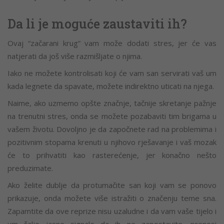
Da li je moguće zaustaviti ih?
Ovaj “začarani krug” vam može dodati stres, jer će vas
natjerati da još više razmišljate o njima.
Iako ne možete kontrolisati koji će vam san servirati vaš um
kada legnete da spavate, možete indirektno uticati na njega.
Naime, ako uzmemo opšte značnje, tačnije skretanje pažnje
na trenutni stres, onda se možete pozabaviti tim brigama u
vašem životu. Dovoljno je da započnete rad na problemima i
pozitivnim stopama krenuti u njihovo rješavanje i vaš mozak
će to prihvatiti kao rasterećenje, jer konačno nešto
preduzimate.
Ako želite dublje da protumačite san koji vam se ponovo
prikazuje, onda možete više istražiti o značenju teme sna.
Zapamtite da ove reprize nisu uzaludne i da vam vaše tijelo i