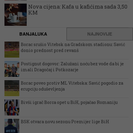
Nova cijena: Kafa u kafićima sada 3,50
KM
BANJALUKA
NAJNOVIJE
Borac srušio Vitebsk na Gradskom stadionu: Savić
donio prednost pred revanš
Postignut dogovor: Zalužani noću bez vode da bi je
imali Dragočaj i Potkozarje
Borac poveo protiv ML Vitebska: Savić pogodio za
erupciju oduševljenja
Bivši igrač Borca opet u BiH, pojačao Romaniju
BSK otvara novu sezonu Premijer lige BiH