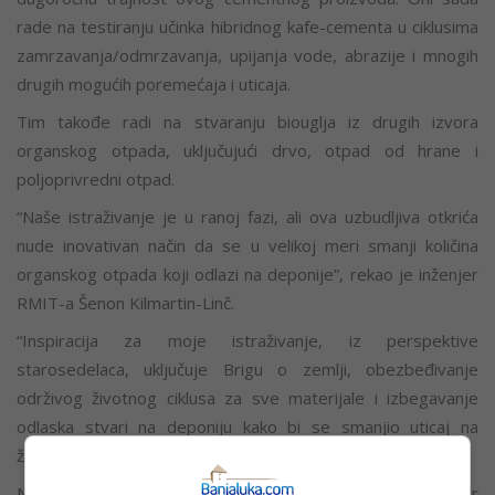
rade na testiranju učinka hibridnog kafe-cementa u ciklusima
zamrzavanja/odmrzavanja, upijanja vode, abrazije i mnogih
drugih mogućih poremećaja i uticaja.
Tim takođe radi na stvaranju biouglja iz drugih izvora
organskog otpada, uključujući drvo, otpad od hrane i
poljoprivredni otpad.
“Naše istraživanje je u ranoj fazi, ali ova uzbudljiva otkrića
nude inovativan način da se u velikoj meri smanji količina
organskog otpada koji odlazi na deponije”, rekao je inženjer
RMIT-a Šenon Kilmartin-Linč.
“Inspiracija za moje istraživanje, iz perspektive
starosedelaca, uključuje Brigu o zemlji, obezbeđivanje
održivog životnog ciklusa za sve materijale i izbegavanje
odlaska stvari na deponiju kako bi se smanjio uticaj na
životnu sredinu”.
Njihovo istraživanje objavljeno je u Journal of Cleaner