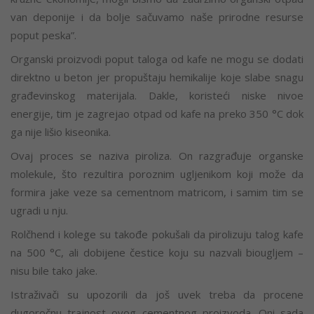
van deponije i da bolje sačuvamo naše prirodne resurse
poput peska”.
Organski proizvodi poput taloga od kafe ne mogu se dodati
direktno u beton jer propuštaju hemikalije koje slabe snagu
građevinskog materijala. Dakle, koristeći niske nivoe
energije, tim je zagrejao otpad od kafe na preko 350 °C dok
ga nije lišio kiseonika.
Ovaj proces se naziva piroliza. On razgrađuje organske
molekule, što rezultira poroznim ugljenikom koji može da
formira jake veze sa cementnom matricom, i samim tim se
ugradi u nju.
Rolčhend i kolege su takođe pokušali da pirolizuju talog kafe
na 500 °C, ali dobijene čestice koju su nazvali biougljem –
nisu bile tako jake.
Istraživači su upozorili da još uvek treba da procene
dugoročnu trajnost ovog cementnog proizvoda. Oni sada