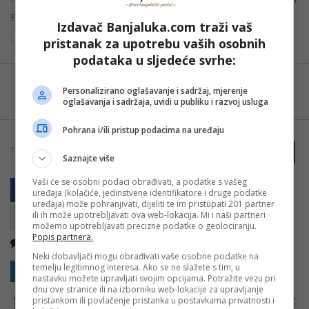
Production.
Izdavač Banjaluka.com traži vaš
pristanak za upotrebu vaših osobnih
Izvor: Mondo
podataka u sljedeće svrhe:
Možete nas pratiti i putem aplikacije za
Personalizirano oglašavanje i sadržaj, mjerenje
Android
oglašavanja i sadržaja, uvidi u publiku i razvoj usluga
Pohrana i/ili pristup podacima na uređaju
TAGOVI:
PRIJAVI GREŠKU
KAFA
Saznajte više
Vaši će se osobni podaci obrađivati, a podatke s vašeg
uređaja (kolačiće, jedinstvene identifikatore i druge podatke
uređaja) može pohranjivati, dijeliti te im pristupati 201 partner
ili ih može upotrebljavati ova web-lokacija. Mi i naši partneri
možemo upotrebljavati precizne podatke o geolociranju.
Popis partnera.
Nema komentara
Kopirati
Neki dobavljači mogu obrađivati vaše osobne podatke na
temelju legitimnog interesa. Ako se ne slažete s tim, u
Sakrij sve komentare
Prikaži komentare
nastavku možete upravljati svojim opcijama. Potražite vezu pri
dnu ove stranice ili na izborniku web-lokacije za upravljanje
pristankom ili povlačenje pristanka u postavkama privatnosti i
NAPOMENA:
Komentari odražavaju stavove njihovih autora, a ne nužno i stavove internet portala Banjaluka.com. Molimo korisnike da se suzdrže od
vrijeđanja, psovanja i vulgarnog izražavanja. Portal Banjaluka.com zadržava pravo da obriše komentar bez najave i objašnjenja. Zbog velikog broja
komentara Banjaluka.com nije dužan obrisati sve komentare koji krše pravila. Kao čitalac takođe prihvatate mogućnost da među komentarima mogu