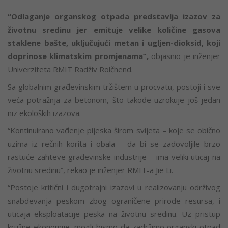
“Odlaganje organskog otpada predstavlja izazov za
životnu sredinu jer emituje velike količine gasova
staklene bašte, uključujući metan i ugljen-dioksid, koji
doprinose klimatskim promjenama”,
objasnio je inženjer
Univerziteta RMIT Radživ Rolčhend.
Sa globalnim građevinskim tržištem u procvatu, postoji i sve
veća potražnja za betonom, što takođe uzrokuje još jedan
niz ekoloških izazova.
“Kontinuirano vađenje pijeska širom svijeta – koje se obično
uzima iz rečnih korita i obala – da bi se zadovoljile brzo
rastuće zahteve građevinske industrije – ima veliki uticaj na
životnu sredinu”, rekao je inženjer RMIT-a Jie Li.
“Postoje kritični i dugotrajni izazovi u realizovanju održivog
snabdevanja peskom zbog ograničene prirode resursa, i
uticaja eksploatacije peska na životnu sredinu. Uz pristup
kružne ekonomije, mogli bismo da zadržimo organski otpad