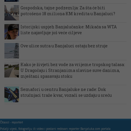
Gospodska, tajne podzemlja: Za šta će biti
potrošeno 18 miliona KM kredita u Banjaluci?
Istorijski uspjeh Banjalučanke: Mikača sa WTA
liste najavljuje još veće ciljeve
Ove ulice sutra u Banjaluci ostaju bez struje
Kako je živjeti bez vode za vrijeme tropskog talasa:
U Dragočaju i Stranjanima slavine suve danima,
mještani spasavaju stoku
Semafori u centru Banjaluke ne rade: Dok
stručnjaci traže kvar, vozači se uzdaju u sreću
Čitaoci - reporteri
Pošalji vijest, fotografiju ili video i postani redovan reporter Banjaluka.com portala