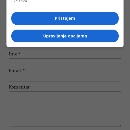
kolačića.
biti pronađeni sadržaji koji mogu biti u suprotnosti sa vašim vjerskim, moralnim i drugim načelima i uvjerenjima.
Šta mislite o ovoj temi?
Pristajem
Upravljanje opcijama
Vaša e-mail adresa neće biti objavljena. Sva polja su
obavezna!
Ime
*
Email
*
Komentar