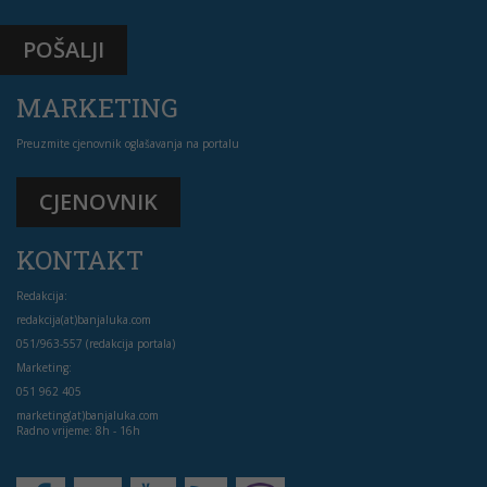
POŠALJI
MARKETING
Preuzmite cjenovnik oglašavanja na portalu
CJENOVNIK
KONTAKT
Redakcija:
redakcija(at)banjaluka.com
051/963-557 (redakcija portala)
Marketing:
051 962 405
marketing(at)banjaluka.com
Radno vrijeme: 8h - 16h