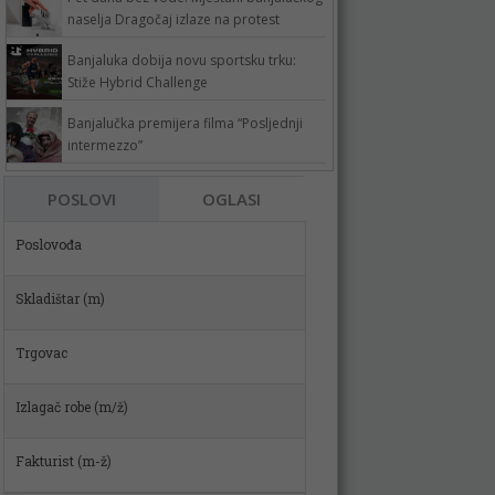
naselja Dragočaj izlaze na protest
Banjaluka dobija novu sportsku trku:
Stiže Hybrid Challenge
Banjalučka premijera filma “Posljednji
intermezzo”
POSLOVI
OGLASI
Poslovođa
Skladištar (m)
Trgovac
Izlagač robe (m/ž)
Fakturist (m-ž)
VOZAČ MIKSERA (m/ž)