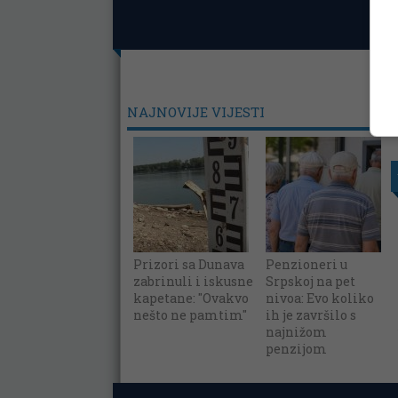
NAJNOVIJE VIJESTI
Prizori sa Dunava
Penzioneri u
zabrinuli i iskusne
Srpskoj na pet
kapetane: "Ovakvo
nivoa: Evo koliko
nešto ne pamtim"
ih je završilo s
najnižom
penzijom