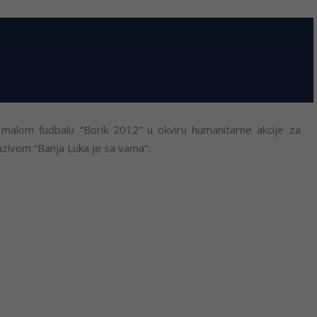
u malom fudbalu “Borik 2012” u okviru humanitarne akcije za
zivom “Banja Luka je sa vama”.