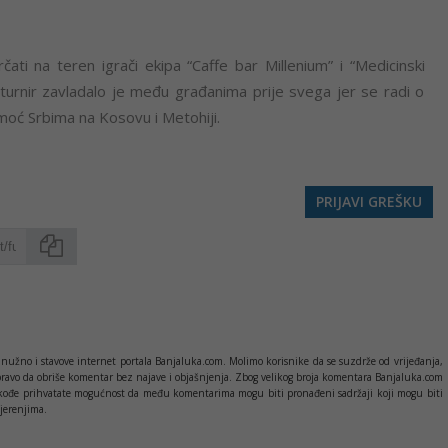
čati na teren igrači ekipa “Caffe bar Millenium” i “Medicinski
 turnir zavladalo je među građanima prije svega jer se radi o
moć Srbima na Kosovu i Metohiji.
PRIJAVI GREŠKU
Kopirati
nužno i stavove internet portala Banjaluka.com. Molimo korisnike da se suzdrže od vrijeđanja,
pravo da obriše komentar bez najave i objašnjenja. Zbog velikog broja komentara Banjaluka.com
c takođe prihvatate mogućnost da među komentarima mogu biti pronađeni sadržaji koji mogu biti
jerenjima.