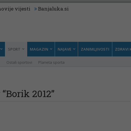
ovije vijesti
Banjaluka.si
SPORT
MAGAZIN
NAJAVE
ZANIMLJIVOSTI
ZDRAVI 
i
Ostali sportovi
Planeta sporta
 “Borik 2012”