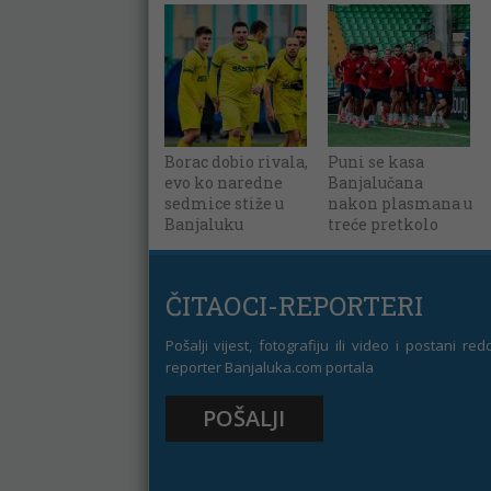
Borac dobio rivala,
Puni se kasa
evo ko naredne
Banjalučana
sedmice stiže u
nakon plasmana u
Banjaluku
treće pretkolo
ČITAOCI-REPORTERI
Pošalji vijest, fotografiju ili video i postani re
reporter Banjaluka.com portala
POŠALJI