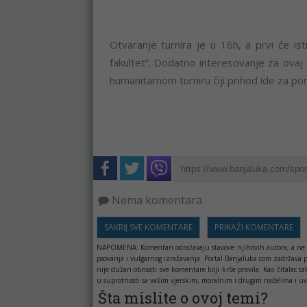
Otvaranje turnira je u 16h, a prvi će istr
fakultet”. Dodatno interesovanje za ovaj
humanitarnom turniru čiji prihod ide za po
Nema komentara
SAKRIJ SVE KOMENTARE
PRIKAŽI KOMENTARE
NAPOMENA:
Komentari odražavaju stavove njihovih autora, a ne 
psovanja i vulgarnog izražavanja. Portal Banjaluka.com zadržava 
nije dužan obrisati sve komentare koji krše pravila. Kao čitala
u suprotnosti sa vašim vjerskim, moralnim i drugim načelima i uv
Šta mislite o ovoj temi?