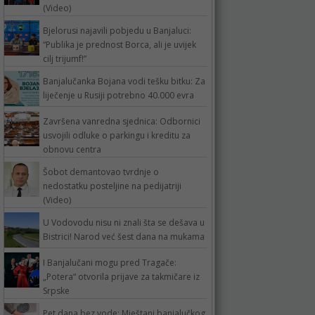
(Video)
Bjelorusi najavili pobjedu u Banjaluci:
“Publika je prednost Borca, ali je uvijek
cilj trijumf!”
Banjalučanka Bojana vodi tešku bitku: Za
liječenje u Rusiji potrebno 40.000 evra
Završena vanredna sjednica: Odbornici
usvojili odluke o parkingu i kreditu za
obnovu centra
Šobot demantovao tvrdnje o
nedostatku posteljine na pedijatriji
(Video)
U Vodovodu nisu ni znali šta se dešava u
Bistrici! Narod već šest dana na mukama
I Banjalučani mogu pred Tragače:
„Potera“ otvorila prijave za takmičare iz
Srpske
Pet dana bez vode: Mještani banjalučkog