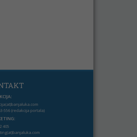
NTAKT
CIJA:
ija(at)banjaluka.com
3-556 (redakcija portala)
ETING:
2 405
ing(at)banjaluka.com