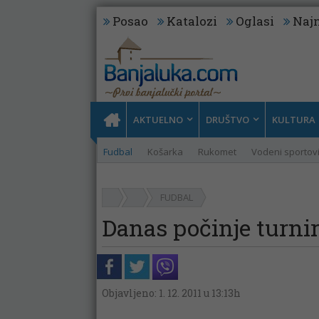
Posao
Katalozi
Oglasi
Najn
AKTUELNO
DRUŠTVO
KULTURA
Fudbal
Košarka
Rukomet
Vodeni sportov
FUDBAL
Danas počinje turnir
Objavljeno: 1. 12. 2011 u 13:13h