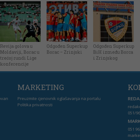
Revija golova u
Odgođen Superkup
Odgođen Superkup
Moldaviji, Borac u
Borac – Zrinjski
BiH između Borca
trećoj rundi Lige
i Zrinjskog
konferencije
MARKETING
KO
REDAK
dovan
Preuzmite cjenovnik oglašavanja na portalu
Politika privatnosti
redakc
051/96
MARK
051 96
market