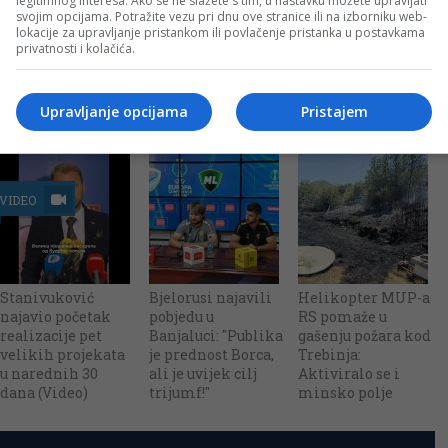
legitimnog interesa. Ako se ne slažete s tim, u nastavku možete upravljati
svojim opcijama. Potražite vezu pri dnu ove stranice ili na izborniku web-
lokacije za upravljanje pristankom ili povlačenje pristanka u postavkama
privatnosti i kolačića.
Upravljanje opcijama
Pristajem
VIDEO
Stanivuković
Bjelorusi najavili
Helikopter MUP-a
najavio početak
pobjedu u
RS pomaže u
realizacije pet
Banjaluci: "Publika
gašenju požara kod
velikih projekata
je prednost Borca,
Trebinja:
u narednih 30
ali je uvijek cilj
Aktiviralo se i
dana (Video)
trijumf!"
minsko polje