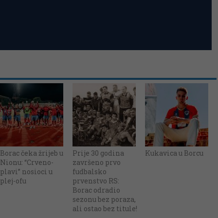
Borac čeka žrijeb u
Prije 30 godina
Kukavica u Borcu
Nionu: “Crveno-
završeno prvo
plavi” nosioci u
fudbalsko
plej-ofu
prvenstvo RS:
Borac odradio
sezonu bez poraza,
ali ostao bez titule!