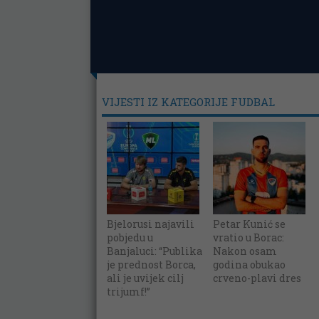
VIJESTI IZ KATEGORIJE FUDBAL
Bjelorusi najavili
Petar Kunić se
pobjedu u
vratio u Borac:
Banjaluci: “Publika
Nakon osam
je prednost Borca,
godina obukao
ali je uvijek cilj
crveno-plavi dres
trijumf!”