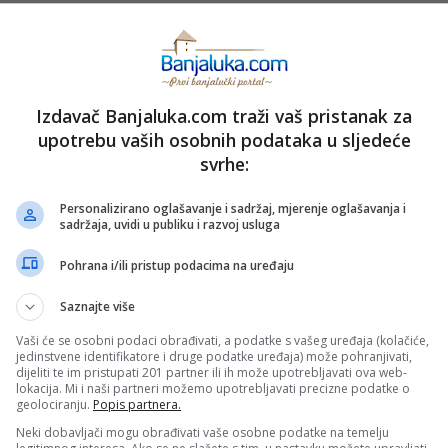
Sva polja su obavezna!
Izdavač Banjaluka.com traži vaš pristanak za
upotrebu vaših osobnih podataka u sljedeće
svrhe:
Personalizirano oglašavanje i sadržaj, mjerenje oglašavanja i
sadržaja, uvidi u publiku i razvoj usluga
Pohrana i/ili pristup podacima na uređaju
Saznajte više
Vaši će se osobni podaci obrađivati, a podatke s vašeg uređaja (kolačiće,
jedinstvene identifikatore i druge podatke uređaja) može pohranjivati,
dijeliti te im pristupati 201 partner ili ih može upotrebljavati ova web-
lokacija. Mi i naši partneri možemo upotrebljavati precizne podatke o
geolociranju.
Popis partnera.
Neki dobavljači mogu obrađivati vaše osobne podatke na temelju