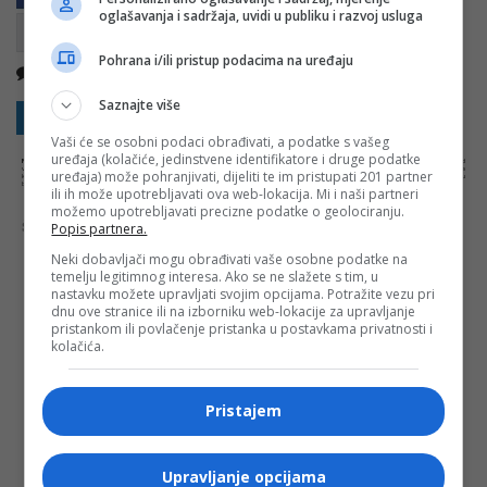
oglašavanja i sadržaja, uvidi u publiku i razvoj usluga
Pohrana i/ili pristup podacima na uređaju
Nema komentara
Kopirati
Saznajte više
Sakrij sve komentare
Prikaži komentare
Vaši će se osobni podaci obrađivati, a podatke s vašeg
uređaja (kolačiće, jedinstvene identifikatore i druge podatke
NAPOMENA:
Komentari odražavaju stavove njihovih autora, a ne nužno i stavove internet portala Banjaluka.com. Molimo korisnike da se suzdrže od
vrijeđanja, psovanja i vulgarnog izražavanja. Portal Banjaluka.com zadržava pravo da obriše komentar bez najave i objašnjenja. Zbog velikog broja
uređaja) može pohranjivati, dijeliti te im pristupati 201 partner
komentara Banjaluka.com nije dužan obrisati sve komentare koji krše pravila. Kao čitalac takođe prihvatate mogućnost da među komentarima mogu
biti pronađeni sadržaji koji mogu biti u suprotnosti sa vašim vjerskim, moralnim i drugim načelima i uvjerenjima.
ili ih može upotrebljavati ova web-lokacija. Mi i naši partneri
možemo upotrebljavati precizne podatke o geolociranju.
Šta mislite o ovoj temi?
Popis partnera.
Neki dobavljači mogu obrađivati vaše osobne podatke na
temelju legitimnog interesa. Ako se ne slažete s tim, u
nastavku možete upravljati svojim opcijama. Potražite vezu pri
dnu ove stranice ili na izborniku web-lokacije za upravljanje
Vaša e-mail adresa neće biti objavljena. Sva polja su
pristankom ili povlačenje pristanka u postavkama privatnosti i
kolačića.
obavezna!
Ime
*
Pristajem
Email
*
Upravljanje opcijama