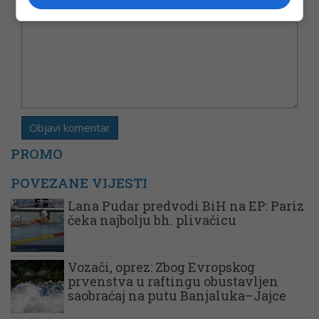
Komentar
PROMO
POVEZANE VIJESTI
Lana Pudar predvodi BiH na EP: Pariz
čeka najbolju bh. plivačicu
Vozači, oprez: Zbog Evropskog
prvenstva u raftingu obustavljen
saobraćaj na putu Banjaluka–Jajce