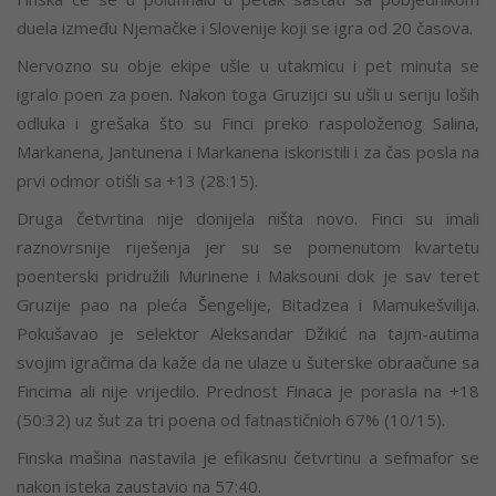
duela između Njemačke i Slovenije koji se igra od 20 časova.
Nervozno su obje ekipe ušle u utakmicu i pet minuta se
igralo poen za poen. Nakon toga Gruzijci su ušli u seriju loših
odluka i grešaka što su Finci preko raspoloženog Salina,
Markanena, Jantunena i Markanena iskoristili i za čas posla na
prvi odmor otišli sa +13 (28:15).
Druga četvrtina nije donijela ništa novo. Finci su imali
raznovrsnije riješenja jer su se pomenutom kvartetu
poenterski pridružili Murinene i Maksouni dok je sav teret
Gruzije pao na pleća Šengelije, Bitadzea i Mamukešvilija.
Pokušavao je selektor Aleksandar Džikić na tajm-autima
svojim igračima da kaže da ne ulaze u šuterske obraačune sa
Fincima ali nije vrijedilo. Prednost Finaca je porasla na +18
(50:32) uz šut za tri poena od fatnastičnioh 67% (10/15).
Finska mašina nastavila je efikasnu četvrtinu a sefmafor se
nakon isteka zaustavio na 57:40.