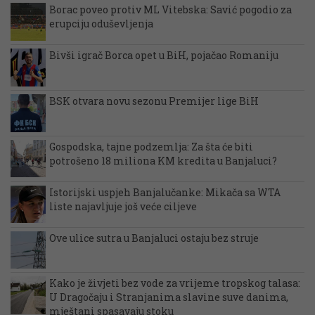
Borac poveo protiv ML Vitebska: Savić pogodio za
erupciju oduševljenja
Bivši igrač Borca opet u BiH, pojačao Romaniju
BSK otvara novu sezonu Premijer lige BiH
Gospodska, tajne podzemlja: Za šta će biti
potrošeno 18 miliona KM kredita u Banjaluci?
Istorijski uspjeh Banjalučanke: Mikača sa WTA
liste najavljuje još veće ciljeve
Ove ulice sutra u Banjaluci ostaju bez struje
Kako je živjeti bez vode za vrijeme tropskog talasa:
U Dragočaju i Stranjanima slavine suve danima,
mještani spasavaju stoku