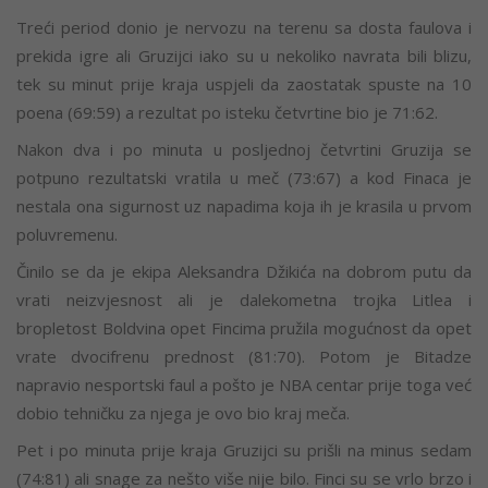
Treći period donio je nervozu na terenu sa dosta faulova i
prekida igre ali Gruzijci iako su u nekoliko navrata bili blizu,
tek su minut prije kraja uspjeli da zaostatak spuste na 10
poena (69:59) a rezultat po isteku četvrtine bio je 71:62.
Nakon dva i po minuta u posljednoj četvrtini Gruzija se
potpuno rezultatski vratila u meč (73:67) a kod Finaca je
nestala ona sigurnost uz napadima koja ih je krasila u prvom
poluvremenu.
Činilo se da je ekipa Aleksandra Džikića na dobrom putu da
vrati neizvjesnost ali je dalekometna trojka Litlea i
bropletost Boldvina opet Fincima pružila mogućnost da opet
vrate dvocifrenu prednost (81:70). Potom je Bitadze
napravio nesportski faul a pošto je NBA centar prije toga već
dobio tehničku za njega je ovo bio kraj meča.
Pet i po minuta prije kraja Gruzijci su prišli na minus sedam
(74:81) ali snage za nešto više nije bilo. Finci su se vrlo brzo i