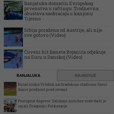
Banjaluka domaćin Evropskog
prvenstva u raftingu: Trodnevna
obustava saobraćaja u kanjonu
Tijesno
Srbija poražena od Austrije, ali nije
sve gotovo (Video)
Čuveni hit Baneta Bojanića odjekuje
na Euru u Danskoj (Video)
BANJALUKA
NAJNOVIJE
Borac srušio Vitebsk na Gradskom stadionu: Savić
donio prednost pred revanš
Postignut dogovor: Zalužani noću bez vode da bi je
imali Dragočaj i Potkozarje