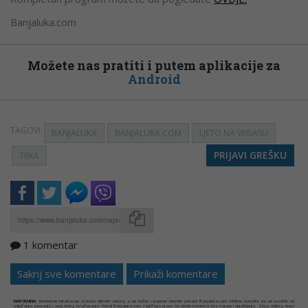
Banjaluka.com
Možete nas pratiti i putem aplikacije za
Android
TAGOVI:
BANJALUKA
BANJALUKA.COM
LJETO NA VRBASU
PRIJAVI GREŠKU
TRKA
1 komentar
Kopirati
Sakrij sve komentare
Prikaži komentare
NAPOMENA:
Komentari odražavaju stavove njihovih autora, a ne nužno i stavove internet portala Banjaluka.com. Molimo korisnike da se suzdrže od
vrijeđanja, psovanja i vulgarnog izražavanja. Portal Banjaluka.com zadržava pravo da obriše komentar bez najave i objašnjenja. Zbog velikog broja