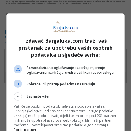
komentara Banjaluka.com nije dužan obrisati sve komentare koji krše pravila. Kao čitalac takođe prihvatate mogućnost da među komentarima mogu
biti pronađeni sadržaji koji mogu biti u suprotnosti sa vašim vjerskim, moralnim i drugim načelima i uvjerenjima.
Šta mislite o ovoj temi?
KOMENTARI NA ČLANAK: LJETO NA
VRBASU: SUTRA DRUGO IZDANJE TRKE
Izdavač Banjaluka.com traži vaš
“BANJALUKA SUMMER TRAIL”
pristanak za upotrebu vaših osobnih
podataka u sljedeće svrhe:
Marija
17. 07. 2024. u 08:29
Zašto SUMMER TRAIL!!! Je li Banjaluka, je li Ljeto na Vrbasu, je li naše?
Personalizirano oglašavanje i sadržaj, mjerenje
oglašavanja i sadržaja, uvidi u publiku i razvoj usluga
Pohrana i/ili pristup podacima na uređaju
Saznajte više
Vaša e-mail adresa neće biti objavljena. Sva polja su
obavezna!
Vaši će se osobni podaci obrađivati, a podatke s vašeg
uređaja (kolačiće, jedinstvene identifikatore i druge podatke
Ime
*
uređaja) može pohranjivati, dijeliti te im pristupati 201 partner
ili ih može upotrebljavati ova web-lokacija. Mi i naši partneri
možemo upotrebljavati precizne podatke o geolociranju.
Email
*
Popis partnera.