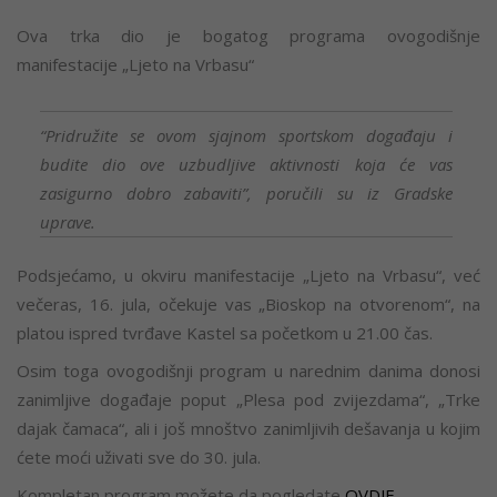
Ova trka dio je bogatog programa ovogodišnje
manifestacije „Ljeto na Vrbasu“
“Pridružite se ovom sjajnom sportskom događaju i
budite dio ove uzbudljive aktivnosti koja će vas
zasigurno dobro zabaviti”, poručili su iz Gradske
uprave.
Podsjećamo, u okviru manifestacije „Ljeto na Vrbasu“, već
večeras, 16. jula, očekuje vas „Bioskop na otvorenom“, na
platou ispred tvrđave Kastel sa početkom u 21.00 čas.
Osim toga ovogodišnji program u narednim danima donosi
zanimljive događaje poput „Plesa pod zvijezdama“, „Trke
dajak čamaca“, ali i još mnoštvo zanimljivih dešavanja u kojim
ćete moći uživati sve do 30. jula.
Kompletan program možete da pogledate
OVDJE.