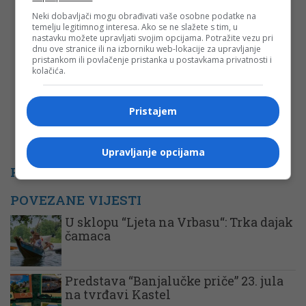
Neki dobavljači mogu obrađivati vaše osobne podatke na
temelju legitimnog interesa. Ako se ne slažete s tim, u
Komentar
nastavku možete upravljati svojim opcijama. Potražite vezu pri
dnu ove stranice ili na izborniku web-lokacije za upravljanje
pristankom ili povlačenje pristanka u postavkama privatnosti i
kolačića.
Pristajem
Upravljanje opcijama
PROMO
POVEZANE VIJESTI
U sklopu “Ljeta na Vrbasu“: Trka dajak
čamaca
Predstava “Banjalučke priče” 23. jula
na tvrđavi Kastel