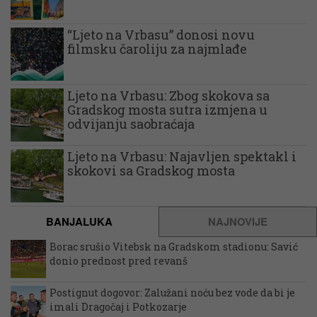
“Ljeto na Vrbasu” donosi novu
filmsku čaroliju za najmlađe
Ljeto na Vrbasu: Zbog skokova sa
Gradskog mosta sutra izmjena u
odvijanju saobraćaja
Ljeto na Vrbasu: Najavljen spektakl i
skokovi sa Gradskog mosta
BANJALUKA
NAJNOVIJE
Borac srušio Vitebsk na Gradskom stadionu: Savić
donio prednost pred revanš
Postignut dogovor: Zalužani noću bez vode da bi je
imali Dragočaj i Potkozarje