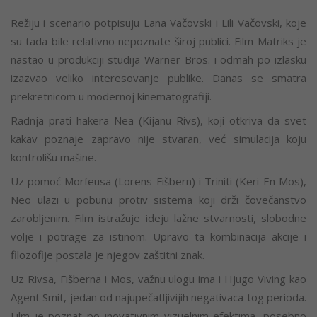
Režiju i scenario potpisuju Lana Vačovski i Lili Vačovski, koje
su tada bile relativno nepoznate široj publici. Film Matriks je
nastao u produkciji studija Warner Bros. i odmah po izlasku
izazvao veliko interesovanje publike. Danas se smatra
prekretnicom u modernoj kinematografiji.
Radnja prati hakera Nea (Kijanu Rivs), koji otkriva da svet
kakav poznaje zapravo nije stvaran, već simulacija koju
kontrolišu mašine.
Uz pomoć Morfeusa (Lorens Fišbern) i Triniti (Keri-En Mos),
Neo ulazi u pobunu protiv sistema koji drži čovečanstvo
zarobljenim. Film istražuje ideju lažne stvarnosti, slobodne
volje i potrage za istinom. Upravo ta kombinacija akcije i
filozofije postala je njegov zaštitni znak.
Uz Rivsa, Fišberna i Mos, važnu ulogu ima i Hjugo Viving kao
Agent Smit, jedan od najupečatljivijih negativaca tog perioda.
Film je poznat po inovativnim vizuelnim efektima, posebno