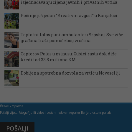
izjednačavanju cijena javnih i privatnih vrtića
Počinje još jedan “Kreativni avgust” u Banjaluci
Toplotni talas puni ambulante u Srpskoj: Sve više
građana traži pomoć zbog vrućina
Cepterov Palas u minusu: Gubici rastu dok diže
kredit od 33,5 miliona KM
Dobijena upotrebna dozvola za vrtić u Novoseliji
Čitaoci - reporteri
Pošalji vijest, fotografiju ili video i postani redovan reporter Banjaluka.com portala
POŠALJI