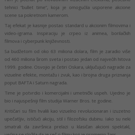
tehnici “bullet time”, koja je omogućila usporene akcione
scene sa pokretnom kamerom.
Taj efekat je kasnije postao standard u akcionim filmovima i
video-igrama. Inspiraciju je crpeo iz animea, borilačkih
filmova i cyberpunk književnosti.
Sa budžetom od oko 63 miliona dolara, film je zaradio više
od 460 miliona širom sveta i postao jedan od najvećih hitova
1999. godine. Osvojio je četiri Oskara, uključujući nagrade za
vizuelne efekte, montažu i zvuk, kao i brojna druga priznanja
poput BAFTA i Saturn nagrada.
Time je potvrdio i komercijalni i umetnički uspeh. Ujedno je
bio i najuspešniji film studija Warner Bros. te godine.
Kritičari su film hvalili kao vizuelno revolucionaran i izuzetno
upečatljiv, ističući akciju, stil i filozofsku dubinu. Iako su neki
smatrali da završnica prelazi u klasičan akcioni spektakl,
većina se složila da je reč o filmu koji je promenio žanr.