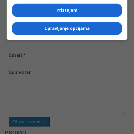
Pristajem
Vaša e-mail adresa neće biti objavljena. Sva polja su
Upravljanje opcijama
obavezna!
Ime
*
Email
*
Komentar
PROMO