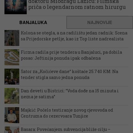
doktoru Miodragu Laziću: Filmska
priča o legendarnom ratnom hirurgu
BANJALUKA
NAJNOVIJE
Kolona se otegla, a na radilištu jedan radnik: Scena
sa Prijedorske petlje, kao iz Top liste nadrealista
Firma radila prije tendera u Banjaluci, pa dobila
posao: Jeftinija ponuda ipak odbačena
Šator za „Kočićeve dane“ koštaće 25.740 KM: Na
tender stigla samo jedna ponuda
Dan deveti u Bistrici: “Voda dođe na 15 minuta i
nema je satima”
Majkić: Počelo testiranje novog cjevovoda od
Centruma do rezervoara Tunjice
Basara: Povećanjem subvencija bliže cilju –