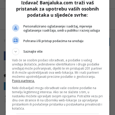
Izvor: B92
Izdavač Banjaluka.com traži vaš
pristanak za upotrebu vaših osobnih
podataka u sljedeće svrhe:
Možete nas pratiti i putem aplikacije za
Android
Personalizirano oglašavanje i sadržaj, mjerenje
oglašavanja i sadržaja, uvidi u publiku i razvoj usluga
Pohrana i/ili pristup podacima na uređaju
TAGOVI:
PRIJAVI GREŠKU
FILMOVI
MATRIKS
Saznajte više
Vaši će se osobni podaci obrađivati, a podatke s vašeg
uređaja (kolačiće, jedinstvene identifikatore i druge podatke
uređaja) može pohranjivati, dijeliti te im pristupati 201 partner
ili ih može upotrebljavati ova web-lokacija. Mi i naši partneri
Nema komentara
Kopirati
možemo upotrebljavati precizne podatke o geolociranju.
Popis partnera.
Sakrij sve komentare
Prikaži komentare
Neki dobavljači mogu obrađivati vaše osobne podatke na
temelju legitimnog interesa. Ako se ne slažete s tim, u
nastavku možete upravljati svojim opcijama. Potražite vezu pri
NAPOMENA:
Komentari odražavaju stavove njihovih autora, a ne nužno i stavove internet portala Banjaluka.com. Molimo korisnike da se suzdrže od
vrijeđanja, psovanja i vulgarnog izražavanja. Portal Banjaluka.com zadržava pravo da obriše komentar bez najave i objašnjenja. Zbog velikog broja
dnu ove stranice ili na izborniku web-lokacije za upravljanje
komentara Banjaluka.com nije dužan obrisati sve komentare koji krše pravila. Kao čitalac takođe prihvatate mogućnost da među komentarima mogu
biti pronađeni sadržaji koji mogu biti u suprotnosti sa vašim vjerskim, moralnim i drugim načelima i uvjerenjima.
pristankom ili povlačenje pristanka u postavkama privatnosti i
kolačića.
Šta mislite o ovoj temi?