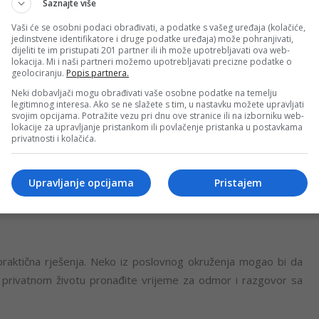
Saznajte više
Vaši će se osobni podaci obrađivati, a podatke s vašeg uređaja (kolačiće,
jedinstvene identifikatore i druge podatke uređaja) može pohranjivati,
sne odgovore i konkretne rezultate. Poslovna situacija može
dijeliti te im pristupati 201 partner ili ih može upotrebljavati ova web-
lokacija. Mi i naši partneri možemo upotrebljavati precizne podatke o
 vašoj upornosti. U ljubavi ne krijte osjećanja – iskrenost će
geolociranju.
Popis partnera.
Neki dobavljači mogu obrađivati vaše osobne podatke na temelju
legitimnog interesa. Ako se ne slažete s tim, u nastavku možete upravljati
svojim opcijama. Potražite vezu pri dnu ove stranice ili na izborniku web-
lokacije za upravljanje pristankom ili povlačenje pristanka u postavkama
privatnosti i kolačića.
g dana i pomoći vam da lakše riješite izazove. Moguće su
jeniti planove. Emotivni odnosi dobijaju novu dozu spontanosti i
Upravljanje opcijama
Pristajem
praktična rješenja. Neko iz poslovnog okruženja mogao bi da
U privatnom životu pronađite vrijeme za odmor i razgovor sa