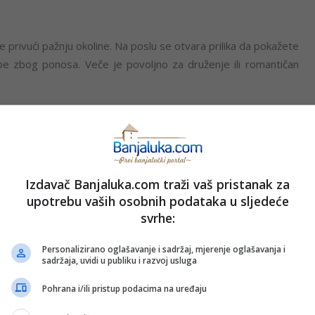
e privući pažnju okoline. Na poslu se otvara prilika da pokažete
be zbog ponosa. Veče je povoljno za druženje ili romantičan
ih problema završite sve što ste planirali. Moguće su manje
ih lako prilagoditi. U ljubavi budite otvoreniji za partnerove
Izdavač Banjaluka.com traži vaš pristanak za
upotrebu vaših osobnih podataka u sljedeće
svrhe:
Personalizirano oglašavanje i sadržaj, mjerenje oglašavanja i
omjenama. Dobar je trenutak za rješavanje nesporazuma i
sadržaja, uvidi u publiku i razvoj usluga
 iz okruženja. Slobodne Vage bi mogle da započnu zanimljivo
Pohrana i/ili pristup podacima na uređaju