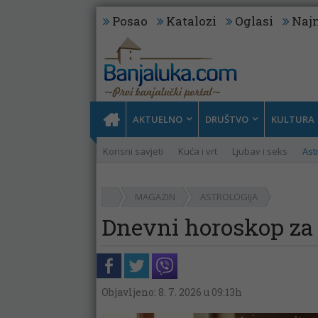
Posao
Katalozi
Oglasi
Najn
AKTUELNO
DRUŠTVO
KULTURA
Korisni savjeti
Kuća i vrt
Ljubav i seks
Ast
MAGAZIN
ASTROLOGIJA
Dnevni horoskop za 
Objavljeno: 8. 7. 2026 u 09:13h