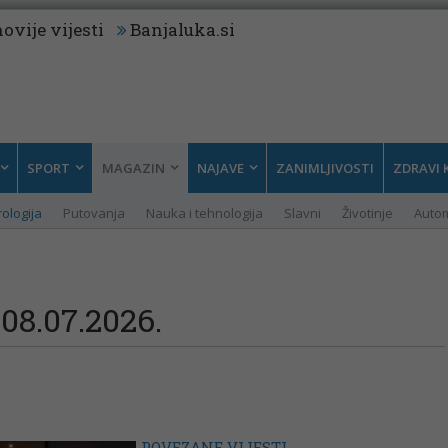
ovije vijesti
Banjaluka.si
SPORT
MAGAZIN
NAJAVE
ZANIMLJIVOSTI
ZDRAVI 
rologija
Putovanja
Nauka i tehnologija
Slavni
Životinje
Auto
08.07.2026.
POVEZANE VIJESTI