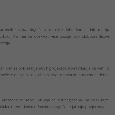
 narednih koraka. Moguće je da ćete dobiti korisnu informaciju
luku. Partner će očekivati više pažnje, dok slobodni Bikovi
atelja.
ličan dan za pokretanje novih projekata. Komunikacija će vam ići
 možete da ispunite. Ljubavni život donosi prijatna iznenađenja.
e vremena za sebe. Intuicija će biti naglašena, pa poslušajte
 odluka. U emotivnim odnosima moguće je jačanje povjerenja.