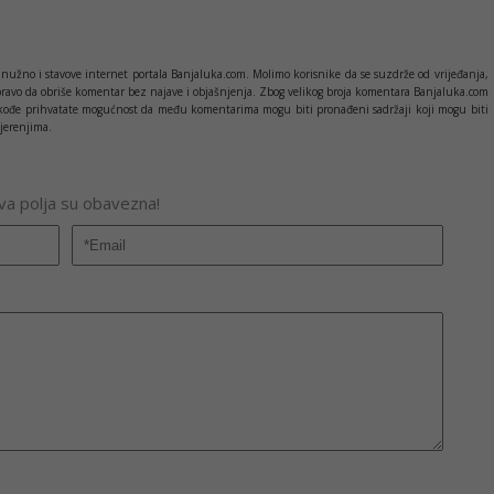
nužno i stavove internet portala Banjaluka.com. Molimo korisnike da se suzdrže od vrijeđanja,
pravo da obriše komentar bez najave i objašnjenja. Zbog velikog broja komentara Banjaluka.com
c takođe prihvatate mogućnost da među komentarima mogu biti pronađeni sadržaji koji mogu biti
jerenjima.
Sva polja su obavezna!