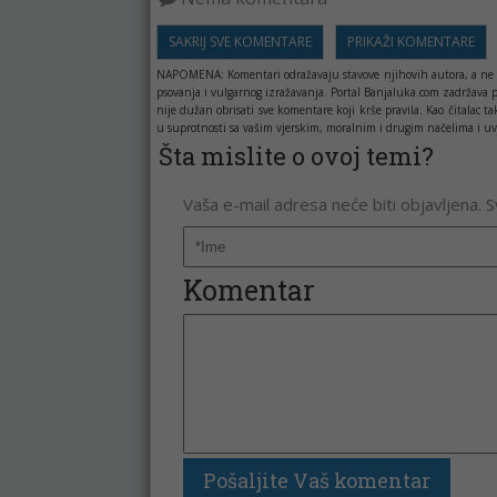
SAKRIJ SVE KOMENTARE
PRIKAŽI KOMENTARE
NAPOMENA:
Komentari odražavaju stavove njihovih autora, a ne 
psovanja i vulgarnog izražavanja. Portal Banjaluka.com zadržava 
nije dužan obrisati sve komentare koji krše pravila. Kao čitala
u suprotnosti sa vašim vjerskim, moralnim i drugim načelima i uv
Šta mislite o ovoj temi?
Vaša e-mail adresa neće biti objavljena. 
Komentar