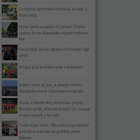
Dobijena upotrebna dozvola za vrtić u
Novoseliji
Nove saobraćajnice do jeseni: U toku
radovi širom Banjaluke vrijedni milione
KM
Futsal klub Borac istupio iz Premijer lige
BiH!?
Moguć pad pritiska vode u Banjaluci
Jedan račun za sve, a pitanja milion:
Banjaluka uvodi objedinjenu naplatu
Borac u Mađarskoj obilježava jubilej:
Revanš sa ML Vitebskom biće 50. nastup
crveno-plavih u Evropi!
Traže trajni dom: “Mozaiku prijateljstva”
potrebna parcela za gradnju javne
kuhinje