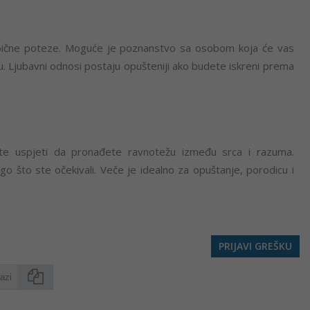
eobične poteze. Moguće je poznanstvo sa osobom koja će vas
fazu. Ljubavni odnosi postaju opušteniji ako budete iskreni prema
ete uspjeti da pronađete ravnotežu između srca i razuma.
 što ste očekivali. Veče je idealno za opuštanje, porodicu i
PRIJAVI GREŠKU
Kopirati