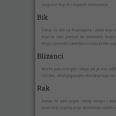
razgovor koji će razjasniti nedoumice.
Bik
Fokus će biti na finansijama i planiranju
koja će vam pomoći da donesete bolju od
mogu upoznati zanimljivu osobu preko prij
Blizanci
Bićete puni energije i ideja, pa je ovo od
od ruke, ali izbjegavajte obećanja koja ne
Rak
Danas će vam prijati mirniji tempo i viš
unutrašnji osjećaj prije donošenja važnih