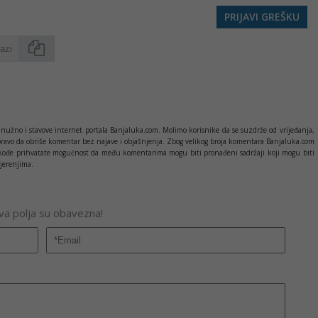
PRIJAVI GREŠKU
Kopirati
nužno i stavove internet portala Banjaluka.com. Molimo korisnike da se suzdrže od vrijeđanja,
pravo da obriše komentar bez najave i objašnjenja. Zbog velikog broja komentara Banjaluka.com
c takođe prihvatate mogućnost da među komentarima mogu biti pronađeni sadržaji koji mogu biti
jerenjima.
Sva polja su obavezna!