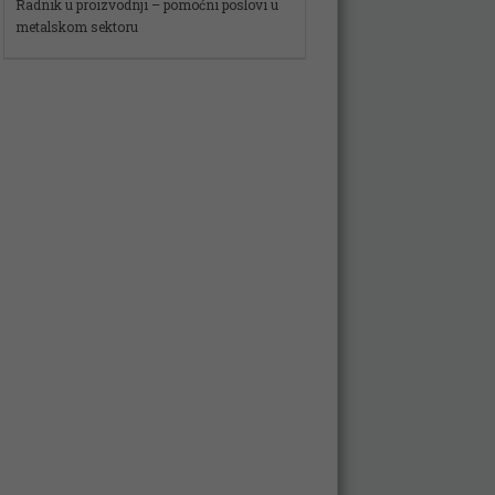
Spremačica
Više pozicija
VOZAČ
Vozač – Dostavljač
Skladišni radnik – magacioner
Radnik u proizvodnji