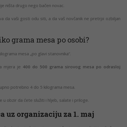
 nije ništa drugo nego bačen novac.
 da vaši gosti odu siti, a da vaš novčanik ne pretrpi ozbiljan
liko grama mesa po osobi?
ilograma mesa „po glavi stanovnika“.
na mjera je
400 do 500 grama sirovog mesa po odrasloj
ukupno potrebno 4 do 5 kilograma mesa.
 obzir da ćete služiti i hljeb, salate i priloge.
 uz organizaciju za 1. maj