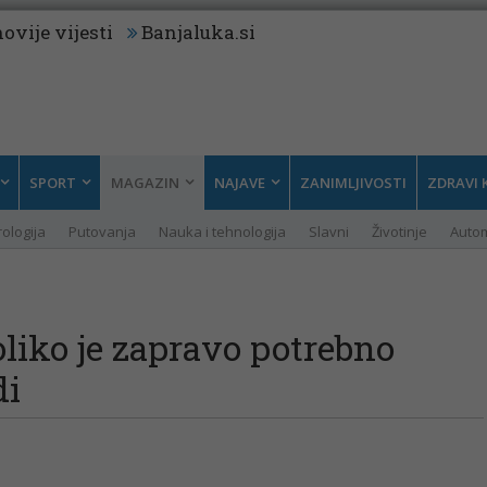
ovije vijesti
Banjaluka.si
SPORT
MAGAZIN
NAJAVE
ZANIMLJIVOSTI
ZDRAVI 
rologija
Putovanja
Nauka i tehnologija
Slavni
Životinje
Auto
koliko je zapravo potrebno
di