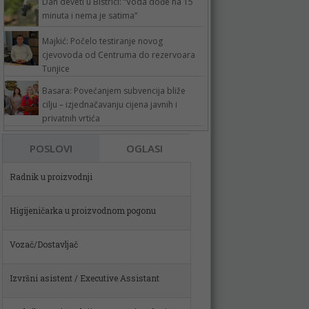
Dan deveti u Bistrici: “Voda dođe na 15
minuta i nema je satima”
Majkić: Počelo testiranje novog
cjevovoda od Centruma do rezervoara
Tunjice
Basara: Povećanjem subvencija bliže
cilju – izjednačavanju cijena javnih i
privatnih vrtića
POSLOVI
OGLASI
Higijeničarka u proizvodnom pogonu
Vozač/Dostavljač
Izvršni asistent / Executive Assistant
Radnik u proizvodnji – pomoćni poslovi u
metalskom sektoru