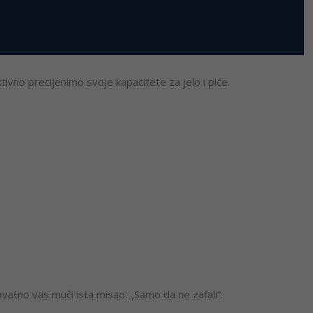
ktivno precijenimo svoje kapacitete za jelo i piće.
rovatno vas muči ista misao: „Samo da ne zafali“.