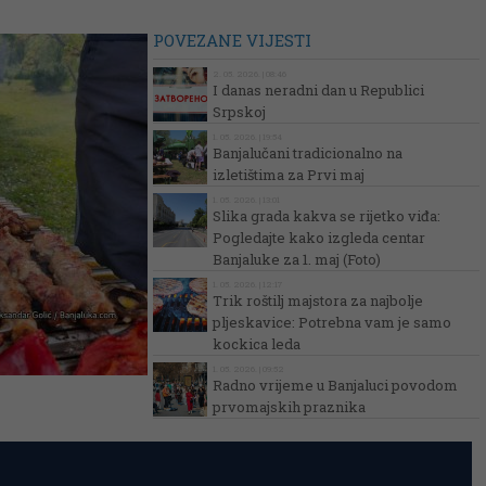
POVEZANE VIJESTI
2. 05. 2026. | 08:46
I danas neradni dan u Republici
Srpskoj
1. 05. 2026. | 19:54
Banjalučani tradicionalno na
izletištima za Prvi maj
1. 05. 2026. | 13:01
Slika grada kakva se rijetko viđa:
Pogledajte kako izgleda centar
Banjaluke za 1. maj (Foto)
1. 05. 2026. | 12:17
Trik roštilj majstora za najbolje
pljeskavice: Potrebna vam je samo
kockica leda
1. 05. 2026. | 09:52
Radno vrijeme u Banjaluci povodom
prvomajskih praznika