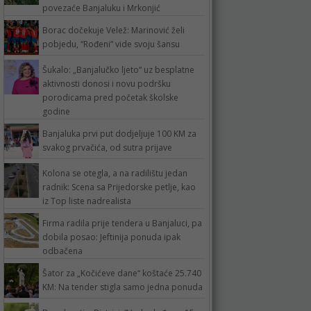
povezaće Banjaluku i Mrkonjić
Borac dočekuje Velež: Marinović želi
pobjedu, “Rođeni” vide svoju šansu
Šukalo: „Banjalučko ljeto“ uz besplatne
aktivnosti donosi i novu podršku
porodicama pred početak školske
godine
Banjaluka prvi put dodjeljuje 100 KM za
svakog prvačića, od sutra prijave
Kolona se otegla, a na radilištu jedan
radnik: Scena sa Prijedorske petlje, kao
iz Top liste nadrealista
Firma radila prije tendera u Banjaluci, pa
dobila posao: Jeftinija ponuda ipak
odbačena
Šator za „Kočićeve dane“ koštaće 25.740
KM: Na tender stigla samo jedna ponuda