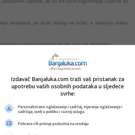
pljeskavice i piletinu, jer su oni često najpovoljniji i najbrže se
anja okupljanja, jer kosti dodaju na težini, a smanjuju realnu
 sezonskog povrća umjesto skupih, uvoznih delikatesa.
oji su jeftini, a svi ih obožavaju uz roštilj.
lne mjere za 10 gostiju
Izdavač Banjaluka.com traži vaš pristanak za
upotrebu vaših osobnih podataka u sljedeće
 gajbe“ i završimo sa gomilom otvorenih flaša koje izvjetre.
svrhe:
te na 3 do 4 pića po osobi.
Personalizirano oglašavanje i sadržaj, mjerenje oglašavanja i
sadržaja, uvidi u publiku i razvoj usluga
 10-12 flašica) i 3 litra vina su gornja granica.
Pohrana i/ili pristup podacima na uređaju
n litar obične ili kisele vode po gostu.