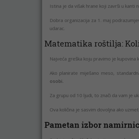
Istina je da višak hrane koji završi u kanti
Dobra organizacija za 1. maj podrazumjeva
udarac.
Matematika roštilja: Ko
Najveća greška koju pravimo je kupovina k
Ako planirate miješano meso, standard
osobi.
Za grupu od 10 ljudi, to znači da vam je 
Ova količina je sasvim dovoljna ako uzmete u
Pametan izbor namirnica