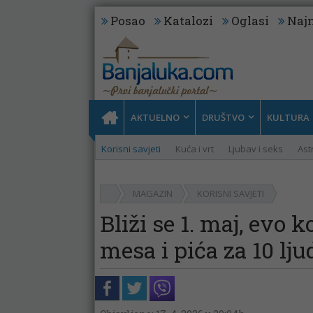
Posao
Katalozi
Oglasi
Najn
AKTUELNO
DRUŠTVO
KULTURA
Korisni savjeti
Kuća i vrt
Ljubav i seks
Ast
MAGAZIN
KORISNI SAVJETI
Bliži se 1. maj, evo 
mesa i pića za 10 lju