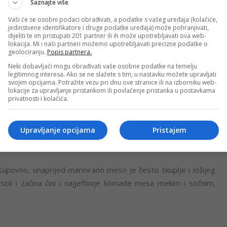
Saznajte više
ad, a čuvaju budžet
Vaši će se osobni podaci obrađivati, a podatke s vašeg uređaja (kolačiće,
jedinstvene identifikatore i druge podatke uređaja) može pohranjivati,
dijeliti te im pristupati 201 partner ili ih može upotrebljavati ova web-
 Umjesto skupih peciva, uzmite obične vekne koje ćete kratko
lokacija. Mi i naši partneri možemo upotrebljavati precizne podatke o
geolociranju.
Popis partnera.
Neki dobavljači mogu obrađivati vaše osobne podatke na temelju
legitimnog interesa. Ako se ne slažete s tim, u nastavku možete upravljati
aka daju osjećaj bogate trpeze uz minimalna ulaganja.
svojim opcijama. Potražite vezu pri dnu ove stranice ili na izborniku web-
lokacije za upravljanje pristankom ili povlačenje pristanka u postavkama
privatnosti i kolačića.
koro besplatan prilog koji oduševljava svakoga.
prirodno jedu manje skupog mesa.
Upravljanje opcijama
Pristajem
Kupovno, unaprijed marinirano meso je često skuplje i lošijeg
soli i začina čini i najjeftinije komade mesa mekim i sočnim,