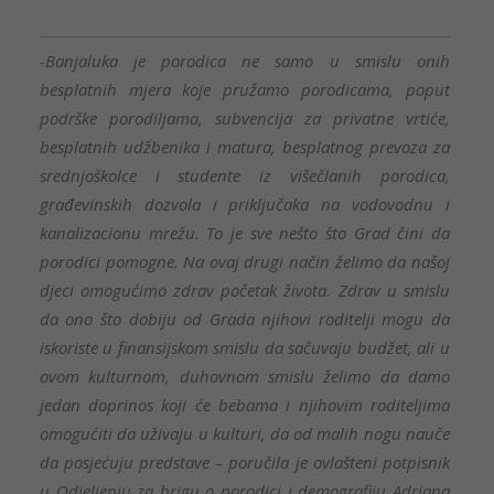
-Banjaluka je porodica ne samo u smislu onih
besplatnih mjera koje pružamo porodicama, poput
podrške porodiljama, subvencija za privatne vrtiće,
besplatnih udžbenika i matura, besplatnog prevoza za
srednjoškolce i studente iz višečlanih porodica,
građevinskih dozvola i priključaka na vodovodnu i
kanalizacionu mrežu. To je sve nešto što Grad čini da
porodici pomogne. Na ovaj drugi način želimo da našoj
djeci omogućimo zdrav početak života. Zdrav u smislu
da ono što dobiju od Grada njihovi roditelji mogu da
iskoriste u finansijskom smislu da sačuvaju budžet, ali u
ovom kulturnom, duhovnom smislu želimo da damo
jedan doprinos koji će bebama i njihovim roditeljima
omogućiti da uživaju u kulturi, da od malih nogu nauče
da posjećuju predstave – poručila je ovlašteni potpisnik
u Odjeljenju za brigu o porodici i demografiju Adriana