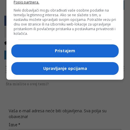
Popis partnera.
PRIJAVI GREŠKU
Neki dobavljači mogu obrađivati vaše osobne podatke na
temelju legitimnog interesa. Ako se ne slažete s tim, u
nastavku možete upravljati svojim opcijama. Potražite vezu pri
dnu ove stranice ili na izborniku web-lokacije za upravljanje
pristankom ili povlačenje pristanka u postavkama privatnosti i
kolačića.
Nema komentara
Kopirati
Pristajem
Sakrij sve komentare
Prikaži komentare
NAPOMENA:
Komentari odražavaju stavove njihovih autora, a ne nužno i stavove internet portala Banjaluka.com. Molimo korisnike da se suzdrže od
Upravljanje opcijama
vrijeđanja, psovanja i vulgarnog izražavanja. Portal Banjaluka.com zadržava pravo da obriše komentar bez najave i objašnjenja. Zbog velikog broja
komentara Banjaluka.com nije dužan obrisati sve komentare koji krše pravila. Kao čitalac takođe prihvatate mogućnost da među komentarima mogu
biti pronađeni sadržaji koji mogu biti u suprotnosti sa vašim vjerskim, moralnim i drugim načelima i uvjerenjima.
Šta mislite o ovoj temi?
Vaša e-mail adresa neće biti objavljena. Sva polja su
obavezna!
Ime
*