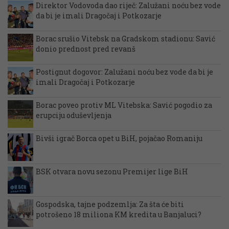
Direktor Vodovoda dao riječ: Zalužani noću bez vode
da bi je imali Dragočaj i Potkozarje
Borac srušio Vitebsk na Gradskom stadionu: Savić
donio prednost pred revanš
Postignut dogovor: Zalužani noću bez vode da bi je
imali Dragočaj i Potkozarje
Borac poveo protiv ML Vitebska: Savić pogodio za
erupciju oduševljenja
Bivši igrač Borca opet u BiH, pojačao Romaniju
BSK otvara novu sezonu Premijer lige BiH
Gospodska, tajne podzemlja: Za šta će biti
potrošeno 18 miliona KM kredita u Banjaluci?