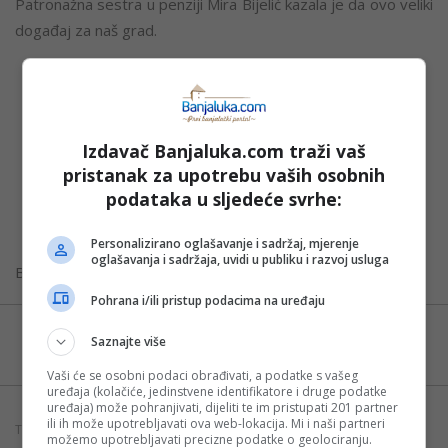
Patronažna sestra u penziji Mira Bijelić kazala je da ovo veliki
događaj za naš grad.
-Mnogo je predstava za odrasle, a evo sada i prvi put
ovakav događaj zahvaljujući podršci Odjeljenja za brigu
o porodici i demografiju Gradske uprave. Ovim i bebe i
Izdavač Banjaluka.com traži vaš
njihovi roditelji znaju da nisu usamljeni, da ima neko ko
pristanak za upotrebu vaših osobnih
podataka u sljedeće svrhe:
brine i o ovom segmentu njihovog života – navela je
ona.
Personalizirano oglašavanje i sadržaj, mjerenje
oglašavanja i sadržaja, uvidi u publiku i razvoj usluga
Banjaluka.com/ Foto: V. Kresojević/ GUBL
Pohrana i/ili pristup podacima na uređaju
Možete nas pratiti i putem aplikacije za
Saznajte više
Android
Vaši će se osobni podaci obrađivati, a podatke s vašeg
uređaja (kolačiće, jedinstvene identifikatore i druge podatke
uređaja) može pohranjivati, dijeliti te im pristupati 201 partner
ili ih može upotrebljavati ova web-lokacija. Mi i naši partneri
TAGOVI:
BANJALUKA
BEBE
PREDSTAVA
možemo upotrebljavati precizne podatke o geolociranju.