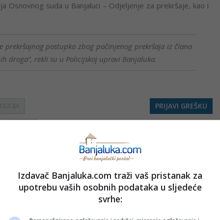
a Osnovnog suda u Banjaluci – Odjeljenje za prekršaje, kao i
nje prekršajnog postupka zbog počinjenog prekršaja iz člana
h droga”, rekli su u Policijskoj upravi Banjaluka.
PRIJAVI GREŠKU
OLICIJA
Kopirati
Izdavač Banjaluka.com traži vaš pristanak za
nužno i stavove internet portala Banjaluka.com. Molimo korisnike da se suzdrže od vrijeđanja,
upotrebu vaših osobnih podataka u sljedeće
pravo da obriše komentar bez najave i objašnjenja. Zbog velikog broja komentara Banjaluka.com
svrhe:
c takođe prihvatate mogućnost da među komentarima mogu biti pronađeni sadržaji koji mogu biti
jerenjima.