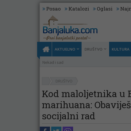
Posao
Katalozi
Oglasi
Najn
AKTUELNO
DRUŠTVO
KULTURA
Nekad i sad
DRUŠTVO
Kod maloljetnika u 
marihuana: Obaviješt
socijalni rad