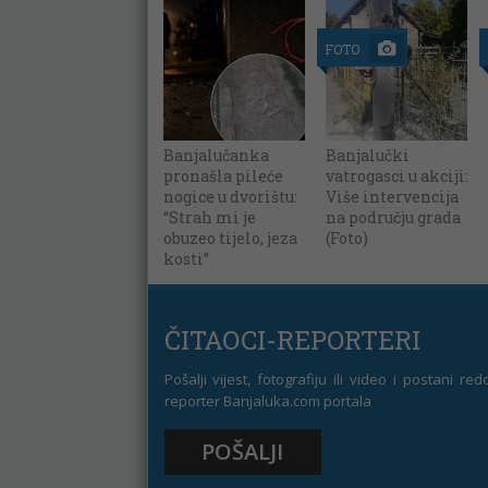
FOTO
Banjalučanka
Banjalučki
pronašla pileće
vatrogasci u akciji:
nogice u dvorištu:
Više intervencija
“Strah mi je
na području grada
obuzeo tijelo, jeza
(Foto)
kosti”
ČITAOCI-REPORTERI
Pošalji vijest, fotografiju ili video i postani re
reporter Banjaluka.com portala
POŠALJI