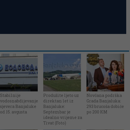
Stabilnije
Produžite ljeto uz
Novčana podrška
vodosnabdijevanje
direktan let iz
Grada Banjaluka:
sjevera Banjaluke
Banjaluke:
293 brucoša dobiće
od 15. avgusta
Septembar je
po 200 KM
idealno vrijeme za
Tivat (Foto)