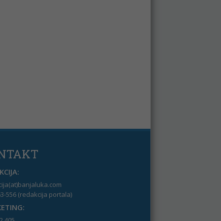
NTAKT
CIJA:
ija(at)banjaluka.com
3-556 (redakcija portala)
ETING:
2 405