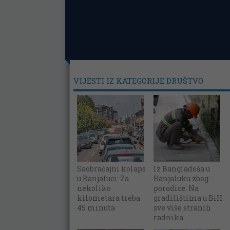
VIJESTI IZ KATEGORIJE DRUŠTVO
Saobraćajni kolaps
Iz Bangladeša u
u Banjaluci: Za
Banjaluku zbog
nekoliko
porodice: Na
kilometara treba
gradilištima u BiH
45 minuta
sve više stranih
radnika