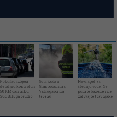
Pokušao izbjeći
Gori kuća u
Novi apel za
detaljnu kontrolu s
Glamočanima:
štednju vode: Ne
50 KM cariniku,
Vatrogasci na
punite bazene i ne
Sud BiH ga osudio
terenu
zalivajte travnjake