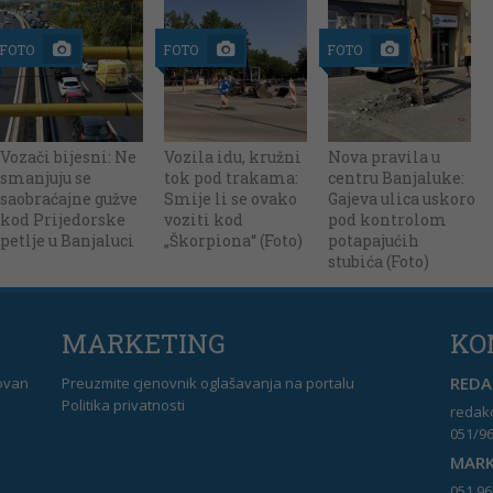
FOTO
FOTO
FOTO
Vozači bijesni: Ne
Vozila idu, kružni
Nova pravila u
smanjuju se
tok pod trakama:
centru Banjaluke:
saobraćajne gužve
Smije li se ovako
Gajeva ulica uskoro
kod Prijedorske
voziti kod
pod kontrolom
petlje u Banjaluci
„Škorpiona“ (Foto)
potapajućih
stubića (Foto)
MARKETING
KO
REDAK
dovan
Preuzmite cjenovnik oglašavanja na portalu
Politika privatnosti
redakc
051/96
MARK
051 96