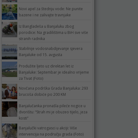
Novi apel za štednju vode: Ne punite
bazene i ne zalivajte travnjake
Iz Bangladeša u Banjaluku zbog
porodice: Na gradilištima u BiH sve više
stranih radnika
Stabilnije vodosnabdijevanje sjevera
Banjaluke od 15. avgusta
Produžite ljeto uz direktan let iz
Banjaluke: Septembar je idealno vrijeme
za Tivat (Foto)
Novčana podrška Grada Banjaluka: 293
brucoša dobiće po 200 KM
Banjalučanka pronašla pileće nogice u
dvorištu: “Strah mi je obuzeo tijelo, jeza
kosti”
Banjalučki vatrogasci u akciji: Više
intervencija na području grada (Foto)