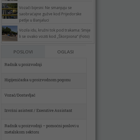
Vozači bijesni: Ne smanjuju se
saobraćajne gužve kod Prijedorske
petlje u Banjaluci
Vozila idu, kružni tok pod trakama: Smije
li se ovako voziti kod „Škorpiona“ (Foto)
Radnik u proizvodnji
POSLOVI
OGLASI
Higijeničarka u proizvodnom pogonu
Vozač/Dostavljač
Izvršni asistent / Executive Assistant
Radnik u proizvodnji – pomoćni poslovi u
metalskom sektoru
Spremačica