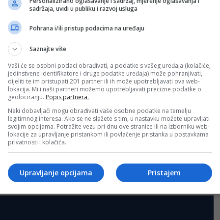
Personalizirano oglašavanje i sadržaj, mjerenje oglašavanja i
sadržaja, uvidi u publiku i razvoj usluga
Sva polja su obavezna!
Pohrana i/ili pristup podacima na uređaju
Saznajte više
Vaši će se osobni podaci obrađivati, a podatke s vašeg uređaja (kolačiće,
jedinstvene identifikatore i druge podatke uređaja) može pohranjivati,
dijeliti te im pristupati 201 partner ili ih može upotrebljavati ova web-
lokacija. Mi i naši partneri možemo upotrebljavati precizne podatke o
geolociranju.
Popis partnera.
Neki dobavljači mogu obrađivati vaše osobne podatke na temelju
legitimnog interesa. Ako se ne slažete s tim, u nastavku možete upravljati
svojim opcijama. Potražite vezu pri dnu ove stranice ili na izborniku web-
lokacije za upravljanje pristankom ili povlačenje pristanka u postavkama
privatnosti i kolačića.
Upravljanje opcijama
Pristajem