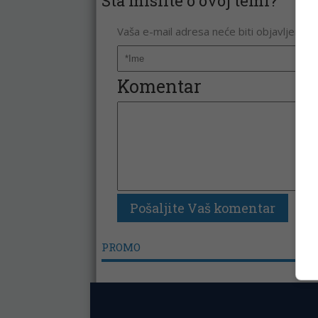
Šta mislite o ovoj temi?
Vaša e-mail adresa neće biti objavljena. 
Komentar
PROMO