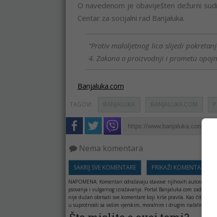
O navedenom je obaviješten dežurni sudij
Centar za socijalni rad Banjaluka.
“Protiv maloljetnog lica slijedi pokreta
4. Zakona o proizvodnji i prometu opojni
Banjaluka.com
TAGOVI:
BANJALUKA
BANJALUKA.COM
P
Nema komentara
SAKRIJ SVE KOMENTARE
PRIKAŽI KOMENTARE
NAPOMENA:
Komentari odražavaju stavove njihovih autora, a ne 
psovanja i vulgarnog izražavanja. Portal Banjaluka.com zadržava 
nije dužan obrisati sve komentare koji krše pravila. Kao čitala
u suprotnosti sa vašim vjerskim, moralnim i drugim načelima i uv