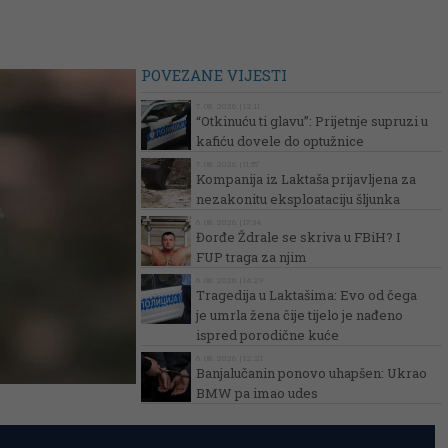
POVEZANE VIJESTI
7. 08. 2026. | 12:11
“Otkinuću ti glavu”: Prijetnje supruzi u
kafiću dovele do optužnice
7. 08. 2026. | 11:57
Kompanija iz Laktaša prijavljena za
nezakonitu eksploataciju šljunka
6. 08. 2026. | 17:34
Đorđe Ždrale se skriva u FBiH? I
FUP traga za njim
6. 08. 2026. | 14:29
Tragedija u Laktašima: Evo od čega
je umrla žena čije tijelo je nađeno
ispred porodične kuće
6. 08. 2026. | 12:21
Banjalučanin ponovo uhapšen: Ukrao
BMW pa imao udes