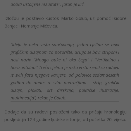
dobiti ustaljene rezultate”, jasan je Ilić.
Izložbu je postavio kustos Marko Golub, uz pomoć Isidore
Banjac i Nemanje Mićevića.
“Ideja je neka vrsta suočavanja, jedna cjelina se bavi
grafičkim dizajnom za pozorište, druga se bavi stripom i
nosi naziv “Mnogo buke ni oko čega” i “Vertikalno i
horizontalno'” Treća cjelina je neka vrsta remiksa radova
iz svih faza njegove karijere, od polovice sedamdesetih
godina do danas u svim područjima – strip, grafički
dizajn, plakati, art direkcija, političke ilustracije,
multimedija”, rekao je Golub.
Dodaje da su radovi posloženi tako da pričaju hronologiju
posljednjih 124 godine ljudske istorije, od početka 20. vijeka.