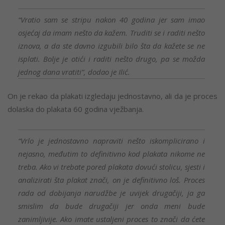
“Vratio sam se stripu nakon 40 godina jer sam imao
osjećaj da imam nešto da kažem. Truditi se i raditi nešto
iznova, a da ste davno izgubili bilo šta da kažete se ne
isplati. Bolje je otići i raditi nešto drugo, pa se možda
jednog dana vratiti”, dodao je Ilić.
On je rekao da plakati izgledaju jednostavno, ali da je proces
dolaska do plakata 60 godina vježbanja.
“Vrlo je jednostavno napraviti nešto iskomplicirano i
nejasno, međutim to definitivno kod plakata nikome ne
treba. Ako vi trebate pored plakata dovući stolicu, sjesti i
analizirati šta plakat znači, on je definitivno loš. Proces
rada od dobijanja narudžbe je uvijek drugačiji, ja ga
smislim da bude drugačiji jer onda meni bude
zanimljivije. Ako imate ustaljeni proces to znači da ćete