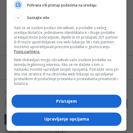
Pohrana i/ili pristup podacima na uređaju
saradnji dobili smo na poklon brojne njegove radove, ali
i veliku zbirku Miltona Glejzera, njegovog prijatelja i
Saznajte više
jednog od najznačajnijih američkih dizajnera”,
Vaši će se osobni podaci obrađivati, a podatke s vašeg
zaključila je Vujkovićeva.
uređaja (kolačiće, jedinstvene identifikatore i druge podatke
uređaja) može pohranjivati, dijeliti te im pristupati 201 partner
ili ih može upotrebljavati ova web-lokacija. Mi i naši partneri
Izvor: Nezavisne / Foto: Velibor Tripić
možemo upotrebljavati precizne podatke o geolociranju.
Popis partnera.
Neki dobavljači mogu obrađivati vaše osobne podatke na
Možete nas pratiti i putem aplikacije za
temelju legitimnog interesa. Ako se ne slažete s tim, u
nastavku možete upravljati svojim opcijama. Potražite vezu pri
Android
dnu ove stranice ili na izborniku web-lokacije za upravljanje
pristankom ili povlačenje pristanka u postavkama privatnosti i
kolačića.
TAGOVI:
BANJALUKA
IZLOŽBA
KULTURA
MSURS
Pristajem
PRIJAVI GREŠKU
MUZEJ SAVREMENE UMJETNOSTI
Upravljanje opcijama