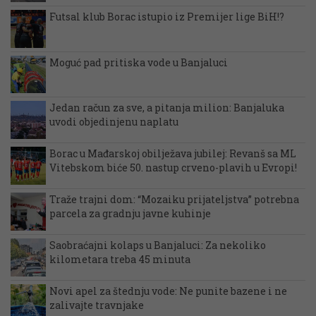
Futsal klub Borac istupio iz Premijer lige BiH!?
Moguć pad pritiska vode u Banjaluci
Jedan račun za sve, a pitanja milion: Banjaluka
uvodi objedinjenu naplatu
Borac u Mađarskoj obilježava jubilej: Revanš sa ML
Vitebskom biće 50. nastup crveno-plavih u Evropi!
Traže trajni dom: “Mozaiku prijateljstva” potrebna
parcela za gradnju javne kuhinje
Saobraćajni kolaps u Banjaluci: Za nekoliko
kilometara treba 45 minuta
Novi apel za štednju vode: Ne punite bazene i ne
zalivajte travnjake