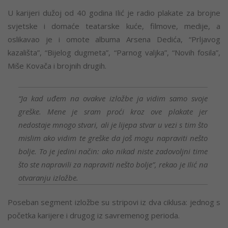
U karijeri dužoj od 40 godina Ilić je radio plakate za brojne
svjetske i domaće teatarske kuće, filmove, medije, a
oslikavao je i omote albuma Arsena Dedića, “Prljavog
kazališta”, “Bijelog dugmeta”, “Parnog valjka”, “Novih fosila”,
Miše Kovača i brojnih drugih.
“Ja kad uđem na ovakve izložbe ja vidim samo svoje
greške. Mene je sram proći kroz ove plakate jer
nedostaje mnogo stvari, ali je lijepa stvar u vezi s tim što
mislim ako vidim te greške da još mogu napraviti nešto
bolje. To je jedini način: ako nikad niste zadovoljni time
što ste napravili za napraviti nešto bolje”, rekao je Ilić na
otvaranju izložbe.
Poseban segment izložbe su stripovi iz dva ciklusa: jednog s
početka karijere i drugog iz savremenog perioda.