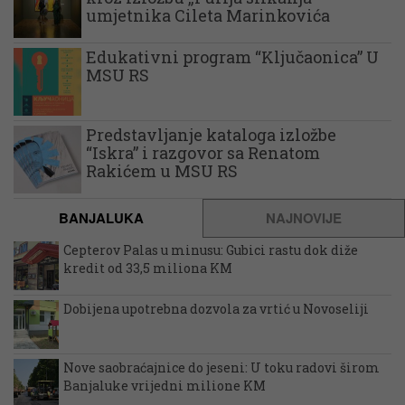
umjetnika Cileta Marinkovića
Edukativni program “Ključaonica” U
MSU RS
Predstavljanje kataloga izložbe
“Iskra” i razgovor sa Renatom
Rakićem u MSU RS
BANJALUKA
NAJNOVIJE
Cepterov Palas u minusu: Gubici rastu dok diže
kredit od 33,5 miliona KM
Dobijena upotrebna dozvola za vrtić u Novoseliji
Nove saobraćajnice do jeseni: U toku radovi širom
Banjaluke vrijedni milione KM