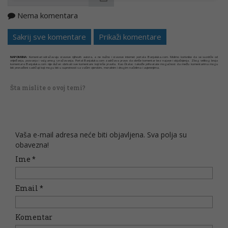
Nema komentara
Kopirati
Sakrij sve komentare
Prikaži komentare
NAPOMENA:
Komentari odražavaju stavove njihovih autora, a ne nužno i stavove internet portala Banjaluka.com. Molimo korisnike da se suzdrže od
vrijeđanja, psovanja i vulgarnog izražavanja. Portal Banjaluka.com zadržava pravo da obriše komentar bez najave i objašnjenja. Zbog velikog broja
komentara Banjaluka.com nije dužan obrisati sve komentare koji krše pravila. Kao čitalac takođe prihvatate mogućnost da među komentarima mogu
biti pronađeni sadržaji koji mogu biti u suprotnosti sa vašim vjerskim, moralnim i drugim načelima i uvjerenjima.
Šta mislite o ovoj temi?
Vaša e-mail adresa neće biti objavljena. Sva polja su
obavezna!
Ime
*
Email
*
Komentar