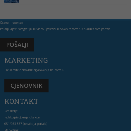
Čitaoci - reporteri
Pošalji vijest, fotografiju ili video i postani redovan reporter Banjaluka.com portala
POŠALJI
MARKETING
Preuzmite cjenovnik oglašavanja na portalu
CJENOVNIK
KONTAKT
Redakcija:
redakcija(at)banjaluka.com
051/963-557 (redakcija portala)
Marketing: