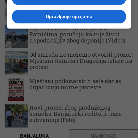
Pet dana bez vode: Mještani
banjalučkog naselja Dragočaj izlaze
na protest
Upravljanje opcijama
Mještani blokirali dio puta u
Ramićima, poručuju kako je život
nepodnošljiv zbog deponije (Video)
Od smrada ne možemo otvoriti prozor!
Mještani Ramića i Dragočaja izlaze na
protest
Mještani potkozarskih sela danas
organizuju mirne proteste
Novi protest zbog produženog
boravka: Banjalučki roditelji traže
subvencije (Foto)
BANJALUKA
NAJNOVIJE