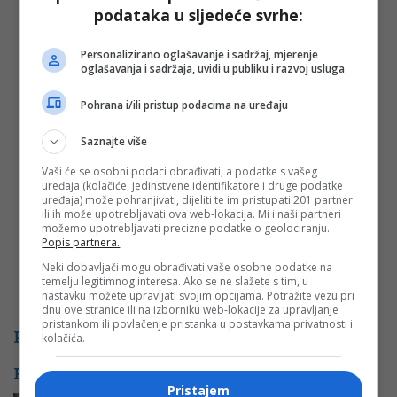
podataka u sljedeće svrhe:
Vaša e-mail adresa neće biti objavljena. Sva polja su
obavezna!
Personalizirano oglašavanje i sadržaj, mjerenje
Ime
*
oglašavanja i sadržaja, uvidi u publiku i razvoj usluga
Pohrana i/ili pristup podacima na uređaju
Email
*
Saznajte više
Komentar
Vaši će se osobni podaci obrađivati, a podatke s vašeg
uređaja (kolačiće, jedinstvene identifikatore i druge podatke
uređaja) može pohranjivati, dijeliti te im pristupati 201 partner
ili ih može upotrebljavati ova web-lokacija. Mi i naši partneri
možemo upotrebljavati precizne podatke o geolociranju.
Popis partnera.
Neki dobavljači mogu obrađivati vaše osobne podatke na
temelju legitimnog interesa. Ako se ne slažete s tim, u
nastavku možete upravljati svojim opcijama. Potražite vezu pri
dnu ove stranice ili na izborniku web-lokacije za upravljanje
pristankom ili povlačenje pristanka u postavkama privatnosti i
PROMO
kolačića.
POVEZANE VIJESTI
Pristajem