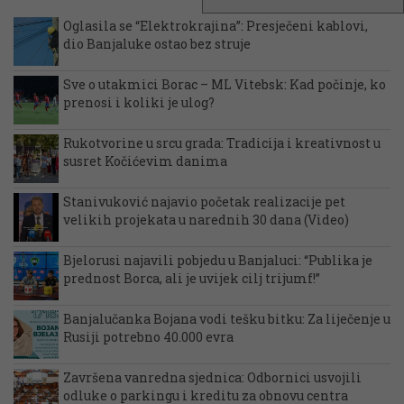
Oglasila se “Elektrokrajina”: Presječeni kablovi,
dio Banjaluke ostao bez struje
Sve o utakmici Borac – ML Vitebsk: Kad počinje, ko
prenosi i koliki je ulog?
Rukotvorine u srcu grada: Tradicija i kreativnost u
susret Kočićevim danima
Stanivuković najavio početak realizacije pet
velikih projekata u narednih 30 dana (Video)
Bjelorusi najavili pobjedu u Banjaluci: “Publika je
prednost Borca, ali je uvijek cilj trijumf!”
Banjalučanka Bojana vodi tešku bitku: Za liječenje u
Rusiji potrebno 40.000 evra
Završena vanredna sjednica: Odbornici usvojili
odluke o parkingu i kreditu za obnovu centra