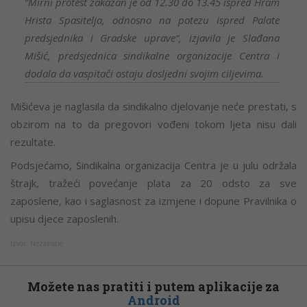
“Mirni protest zakazan je od 12.30 do 13.45 ispred Hram
Hrista Spasitelja, odnosno na potezu ispred Palate
predsjednika i Gradske uprave“, izjavila je Slađana
Mišić, predsjednica sindikalne organizacije Centra i
dodala da vaspitači ostaju dosljedni svojim ciljevima.
Mišićeva je naglasila da sindikalno djelovanje neće prestati, s
obzirom na to da pregovori vođeni tokom ljeta nisu dali
rezultate.
Podsjećamo, Sindikalna organizacija Centra je u julu održala
štrajk, tražeći povećanje plata za 20 odsto za sve
zaposlene, kao i saglasnost za izmjene i dopune Pravilnika o
upisu djece zaposlenih.
Izvor: Nezavisne
Možete nas pratiti i putem aplikacije za
Android