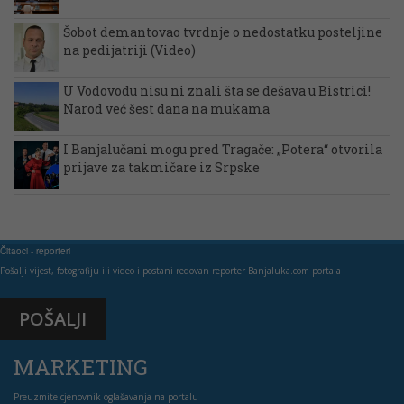
Šobot demantovao tvrdnje o nedostatku posteljine
na pedijatriji (Video)
U Vodovodu nisu ni znali šta se dešava u Bistrici!
Narod već šest dana na mukama
I Banjalučani mogu pred Tragače: „Potera“ otvorila
prijave za takmičare iz Srpske
Čitaoci - reporteri
Pošalji vijest, fotografiju ili video i postani redovan reporter Banjaluka.com portala
POŠALJI
MARKETING
Preuzmite cjenovnik oglašavanja na portalu