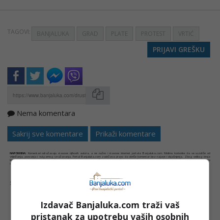
TAGOVI:
BANJALUKA
GRAD
PLATE
PROTEST
VRTIĆ
PRIJAVI GREŠKU
Nema komentara
Kopirati
Sakrij sve komentare
Prikaži komentare
NAPOMENA:
Komentari odražavaju stavove njihovih autora, a ne nužno i stavove internet portala Banjaluka.com. Molimo korisnike da se suzdrže od
vrijeđanja, psovanja i vulgarnog izražavanja. Portal Banjaluka.com zadržava pravo da obriše komentar bez najave i objašnjenja. Zbog velikog broja
komentara Banjaluka.com nije dužan obrisati sve komentare koji krše pravila. Kao čitalac takođe prihvatate mogućnost da među komentarima mogu
biti pronađeni sadržaji koji mogu biti u suprotnosti sa vašim vjerskim, moralnim i drugim načelima i uvjerenjima.
Šta mislite o ovoj temi?
Izdavač Banjaluka.com traži vaš
pristanak za upotrebu vaših osobnih