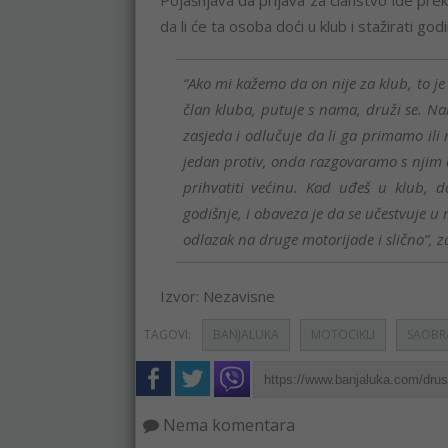
Pojašnjava da prijava za članstvo ide prek
da li će ta osoba doći u klub i stažirati god
“Ako mi kažemo da on nije za klub, to je
član kluba, putuje s nama, druži se. N
zasjeda i odlučuje da li ga primamo ili 
jedan protiv, onda razgovaramo s njim d
prihvatiti većinu. Kad uđeš u klub, 
godišnje, i obaveza je da se učestvuje u
odlazak na druge motorijade i slično”, za
Izvor: Nezavisne
TAGOVI:
BANJALUKA
MOTOCIKLI
SAOBR
Nema komentara