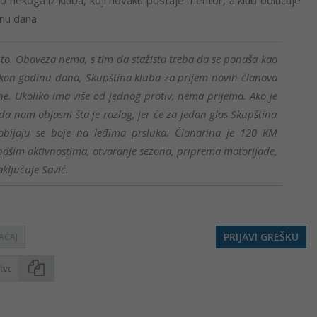
o nekoga iz kluba, koji novaku postaje mentor, a klub odlučuje
inu dana.
 to. Obaveza nema, s tim da stažista treba da se ponaša kao
akon godinu dana, Skupština kluba za prijem novih članova
ne. Ukoliko ima više od jednog protiv, nema prijema. Ako je
a nam objasni šta je razlog, jer će za jedan glas Skupština
dobijaju se boje na leđima prsluka. Članarina je 120 KM
 našim aktivnostima, otvaranje sezona, priprema motorijade,
ključuje Savić.
PRIJAVI GREŠKU
AĆAJ
Kopirati