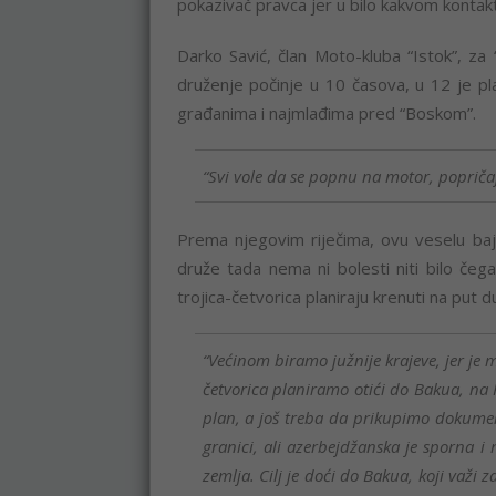
pokazivač pravca jer u bilo kakvom kontakt
Darko Savić, član Moto-kluba “Istok”, za
druženje počinje u 10 časova, u 12 je pla
građanima i najmlađima pred “Boskom”.
“Svi vole da se popnu na motor, popričaj
Prema njegovim riječima, ovu veselu baj
druže tada nema ni bolesti niti bilo čeg
trojica-četvorica planiraju krenuti na put 
“Većinom biramo južnije krajeve, jer je ma
četvorica planiramo otići do Bakua, na K
plan, a još treba da prikupimo dokumen
granici, ali azerbejdžanska je sporna 
zemlja. Cilj je doći do Bakua, koji važi z