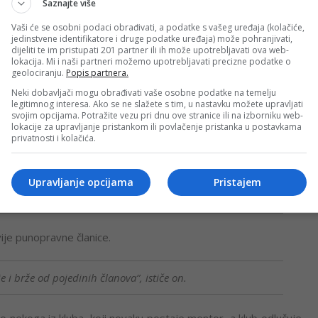
ča Savić navodeći da iza sebe imaju bar milion anegdota, a
Saznajte više
Vaši će se osobni podaci obrađivati, a podatke s vašeg uređaja (kolačiće,
jedinstvene identifikatore i druge podatke uređaja) može pohranjivati,
dijeliti te im pristupati 201 partner ili ih može upotrebljavati ova web-
lokacija. Mi i naši partneri možemo upotrebljavati precizne podatke o
 išao jedan kolega iz Karlovca, rođak drugara iz kluba. On
geolociranju.
Popis partnera.
o jači nego što je imao, i mislim da je u jednoj krivini
Neki dobavljači mogu obrađivati vaše osobne podatke na temelju
 prevrtanja, pada i ozbiljnih razmišljanja da se prekine
legitimnog interesa. Ako se ne slažete s tim, u nastavku možete upravljati
svojim opcijama. Potražite vezu pri dnu ove stranice ili na izborniku web-
o, on je malo ugruvao koljeno, ali motor se raspao. Tada
lokacije za upravljanje pristankom ili povlačenje pristanka u postavkama
privatnosti i kolačića.
ju one razasute dijelove i kažu da će ga sastaviti za pola
a sata je trebalo da se motor sastavi, uz pomoć vezica,
u travi i komandnu tablu, uklopili je i momak je na kraju
Upravljanje opcijama
Pristajem
akon tri dana banjanja u Crnom moru”, istakao je on.
dvije punopravne članice.
 i brže od pojedinih članova”, ističe on.