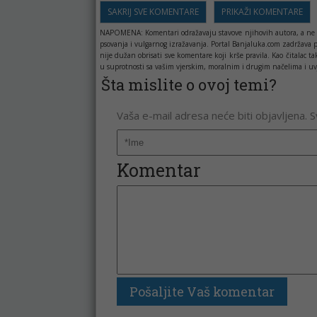
SAKRIJ SVE KOMENTARE
PRIKAŽI KOMENTARE
NAPOMENA:
Komentari odražavaju stavove njihovih autora, a ne 
psovanja i vulgarnog izražavanja. Portal Banjaluka.com zadržava 
nije dužan obrisati sve komentare koji krše pravila. Kao čitala
u suprotnosti sa vašim vjerskim, moralnim i drugim načelima i uv
Šta mislite o ovoj temi?
Vaša e-mail adresa neće biti objavljena. 
Komentar