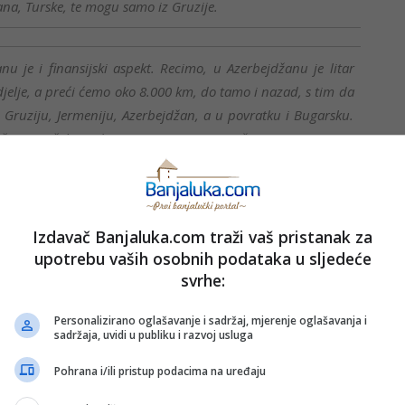
ana, Turske, te mogu samo iz Gruzije.
u je i finansijski aspekt. Recimo, u Azerbejdžanu je litar
edjelje, a preći ćemo oko 8.000 km, do tamo i nazad, s tim da
 Gruziju, Jermeniju, Azerbejdžan, a u povratku i Bugarsku.
žnju, ne želimo da se umaramo jer previše je voziti 600-700
00-350 km na dan, a ova ekipa zajedno je prešla bar 100.000
raćajna i kompletna bezbjednost na prvom mjestu, s tim da,
Izdavač Banjaluka.com traži vaš pristanak za
upotrebu vaših osobnih podataka u sljedeće
je će cijeli klub ići u junu, a zasad je prijedlog da se ide na
svrhe:
du.
Personalizirano oglašavanje i sadržaj, mjerenje oglašavanja i
e nas 12 uputilo u Španiju, preko Italije i Francuske. No, ako
sadržaja, uvidi u publiku i razvoj usluga
pova na ribu, u Bihać ili Martin Brod. To je dobra tura,
Pohrana i/ili pristup podacima na uređaju
pija. Imam dosta godina (62), a ušao sam u klub sa 48. Ja