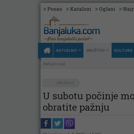
Posao
Katalozi
Oglasi
Najn
AKTUELNO
DRUŠTVO
KULTURA
Nekad i sad
DRUŠTVO
U subotu počinje mo
obratite pažnju