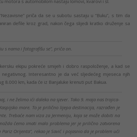
u motora s automobilom nastaju lomovi, kvarovi i sl.
 “Nezavisne” priča da se u subotu sastaju u “Buku”, s tim da
niran defile kroz grad, nakon čega slijedi kratko druženje sa
u s nama i fotografišu se”, priča on.
kersku ekipu pokreće smijeh i dobro raspoloženje, a kad se
a negativnog. Interesantno je da već sljedećeg mjeseca njih
dug 8.000 km, kada će iz Banjaluke krenuti put Bakua.
j, i ne želimo ići daleko na sjever. Tako 9. maja nas trojica-
aspijsko more. To je prilično lijepa destinacija, razrađen je
te. Trebaće nam viza za Jermeniju, koja se može dobiti na
i možda ćemo imati malo problema jer je prilično zatvorena
a Pariz Orijenta”, rekao je Savić i pojasnio da je problem ući