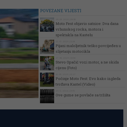
POVEZANE VIJESTI
26. 05. 2026. | 09:56
Moto Fest objavio satnice: Dva dana
vrhunskog rocka, motora i
spektakla na Kastelu
21. 07. 2025. | 11:08
Pijani maloljetnik teško povrijeđen u
slijetanju motocikla
27. 06. 2025. | 10:00
Stevo Opačić vozi motor, a ne skida
cijenu (Foto)
30. 05. 2025. | 13:27
Počinje Moto Fest: Evo kako izgleda
tvrđava Kastel (Video)
29. 11. 2024. | 19:51
Ove gume se povlače sa tržišta