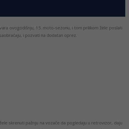
vara ovogodišnju, 15. moto-sezonu, i tom prilikom žele poslati
u saobraćaju, i pozvati na dodatan oprez.
a žele skrenuti pažnju na vozače da pogledaju u retrovizor, daju