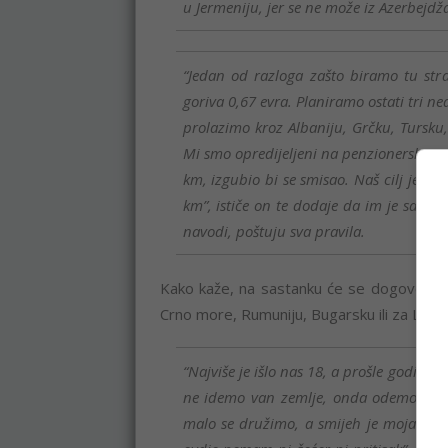
u Jermeniju, jer se ne može iz Azerbejdž
“Jedan od razloga zašto biramo tu stran
goriva 0,67 evra. Planiramo ostati tri n
prolazimo kroz Albaniju, Grčku, Tursku,
Mi smo opredijeljeni na penzionersku vo
km, izgubio bi se smisao. Naš cilj je 3
km”, ističe on te dodaje da im je saob
navodi, poštuju sva pravila.
Kako kaže, na sastanku će se dogovoriti gd
Crno more, Rumuniju, Bugarsku ili za Lekfa
“Najviše je išlo nas 18, a prošle godine s
ne idemo van zemlje, onda odemo do Ši
malo se družimo, a smijeh je moja tera