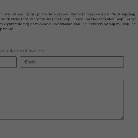
nužno i stavove internet portala Banjaluka.com. Molimo korisnike da se suzdrže od vrijeđanja,
pravo da obriše komentar bez najave i objašnjenja. Zbog velikog broja komentara Banjaluka.com
c takođe prihvatate mogućnost da među komentarima mogu biti pronađeni sadržaji koji mogu biti
jerenjima.
Sva polja su obavezna!