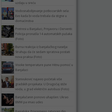
uzdaju u sreću
Vodosnabdijevanje potkozarskih sela:
Evo kada bi voda trebala da stigne u
domaćinstva
Pretresi u Banjaluci, Prnjavoru i Derventi:
Policija pronašla 14 automatskih pušaka
(Foto)
Burna reakcija iz banjalučkog naselja:
Strahuju da će sedam spratova postati
nova praksa (Foto)
Visoke temperature pune Hitnu pomoć u
Banjaluci
Stanivuković najavio početak više
gradskih projekata: U Dragočaj stiže
voda, u grad električni autobusi (Foto)
Banjalučanin ponovo uhapšen: Ukrao
BMW pa imao udes
Banjaluka: Privremeno zatvoren dio