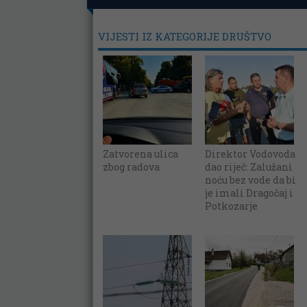
VIJESTI IZ KATEGORIJE DRUŠTVO
Zatvorena ulica
Direktor Vodovoda
zbog radova
dao riječ: Zalužani
noću bez vode da bi
je imali Dragočaj i
Potkozarje