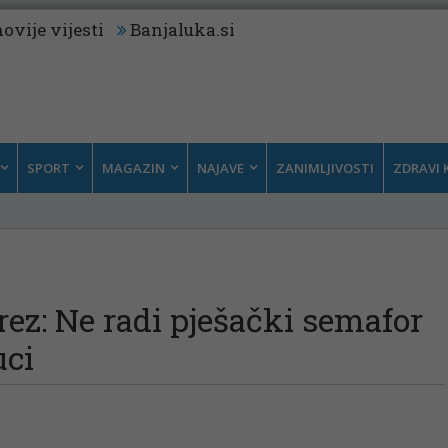
ovije vijesti
Banjaluka.si
SPORT
MAGAZIN
NAJAVE
ZANIMLJIVOSTI
ZDRAVI 
ez: Ne radi pješački semafor
uci