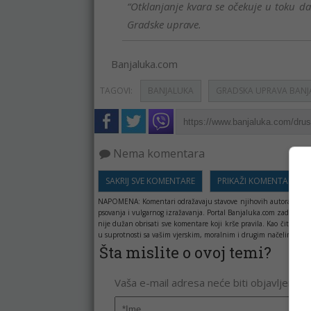
“Otklanjanje kvara se očekuje u toku da
Gradske uprave.
Banjaluka.com
TAGOVI:
BANJALUKA
GRADSKA UPRAVA BANJ
Nema komentara
SAKRIJ SVE KOMENTARE
PRIKAŽI KOMENTARE
NAPOMENA:
Komentari odražavaju stavove njihovih autora, a ne 
psovanja i vulgarnog izražavanja. Portal Banjaluka.com zadržava 
nije dužan obrisati sve komentare koji krše pravila. Kao čitala
u suprotnosti sa vašim vjerskim, moralnim i drugim načelima i uv
Šta mislite o ovoj temi?
Vaša e-mail adresa neće biti objavljena. 