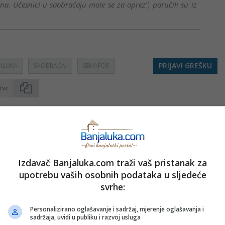
na. Učesnici u saobraćaju mole se za oprez”, poručili su iz
PRIJAVI GREŠKU
ALUKA
SAOBRAĆAJ
SEMAFOR
Kopirati
nužno i stavove internet portala Banjaluka.com. Molimo korisnike da se suzdrže od vrijeđanja,
pravo da obriše komentar bez najave i objašnjenja. Zbog velikog broja komentara Banjaluka.com
Izdavač Banjaluka.com traži vaš pristanak za
c takođe prihvatate mogućnost da među komentarima mogu biti pronađeni sadržaji koji mogu biti
jerenjima.
upotrebu vaših osobnih podataka u sljedeće
svrhe:
Sva polja su obavezna!
Personalizirano oglašavanje i sadržaj, mjerenje oglašavanja i
sadržaja, uvidi u publiku i razvoj usluga