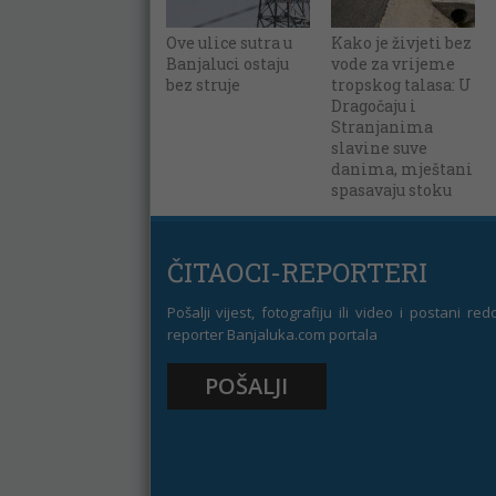
Ove ulice sutra u
Kako je živjeti bez
Banjaluci ostaju
vode za vrijeme
bez struje
tropskog talasa: U
Dragočaju i
Stranjanima
slavine suve
danima, mještani
spasavaju stoku
ČITAOCI-REPORTERI
Pošalji vijest, fotografiju ili video i postani re
reporter Banjaluka.com portala
POŠALJI