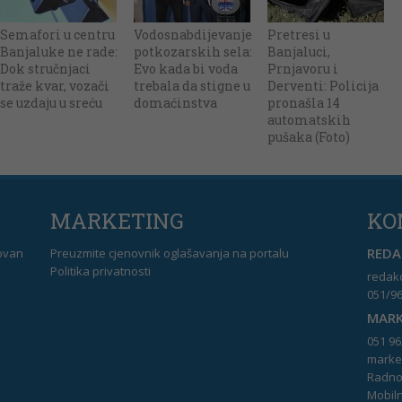
Semafori u centru
Vodosnabdijevanje
Pretresi u
Banjaluke ne rade:
potkozarskih sela:
Banjaluci,
Dok stručnjaci
Evo kada bi voda
Prnjavoru i
traže kvar, vozači
trebala da stigne u
Derventi: Policija
se uzdaju u sreću
domaćinstva
pronašla 14
automatskih
pušaka (Foto)
MARKETING
KO
REDAK
dovan
Preuzmite cjenovnik oglašavanja na portalu
Politika privatnosti
redakc
051/96
MARK
051 96
market
Radno 
Mobiln