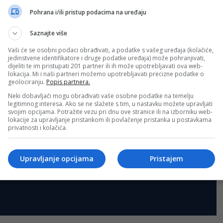
Pohrana i/ili pristup podacima na uređaju
Saznajte više
Vaši će se osobni podaci obrađivati, a podatke s vašeg uređaja (kolačiće,
jedinstvene identifikatore i druge podatke uređaja) može pohranjivati,
dijeliti te im pristupati 201 partner ili ih može upotrebljavati ova web-
lokacija. Mi i naši partneri možemo upotrebljavati precizne podatke o
geolociranju.
Popis partnera.
Neki dobavljači mogu obrađivati vaše osobne podatke na temelju
legitimnog interesa. Ako se ne slažete s tim, u nastavku možete upravljati
svojim opcijama. Potražite vezu pri dnu ove stranice ili na izborniku web-
lokacije za upravljanje pristankom ili povlačenje pristanka u postavkama
privatnosti i kolačića.
Upravljanje opcijama
Pristajem