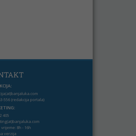
NTAKT
CIJA:
ija(at)banjaluka.com
3-556 (redakcija portala)
ETING:
2 405
ing(at)banjaluka.com
vrijeme: 8h - 16h
a verzija