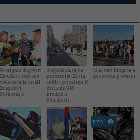
Postignut dogovor:
Gospodska, tajne
Mještani Dragočaja
Zalužani noću bez
podzemlja: Za šta
ponovo na protestu
vode da bi je imali
će biti potrošeno 18
Dragočaj i
miliona KM
Potkozarje
kredita u
Banjaluci?
FOTO