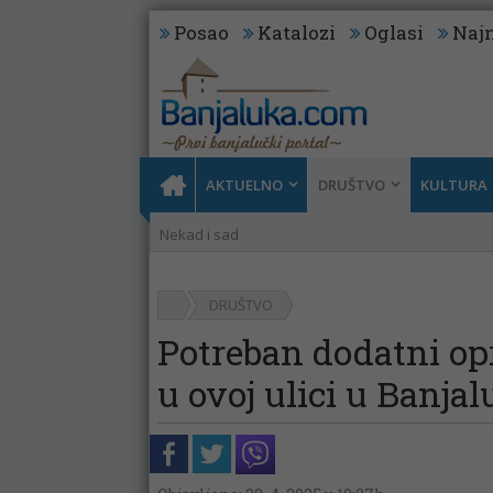
Posao
Katalozi
Oglasi
Najn
AKTUELNO
DRUŠTVO
KULTURA
Nekad i sad
DRUŠTVO
Potreban dodatni opr
u ovoj ulici u Banjal