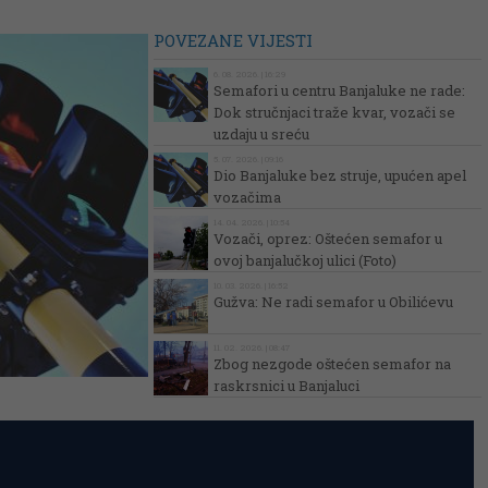
POVEZANE VIJESTI
6. 08. 2026. | 16:29
Semafori u centru Banjaluke ne rade:
Dok stručnjaci traže kvar, vozači se
uzdaju u sreću
5. 07. 2026. | 09:16
Dio Banjaluke bez struje, upućen apel
vozačima
14. 04. 2026. | 10:54
Vozači, oprez: Oštećen semafor u
ovoj banjalučkoj ulici (Foto)
10. 03. 2026. | 16:52
Gužva: Ne radi semafor u Obilićevu
11. 02. 2026. | 08:47
Zbog nezgode oštećen semafor na
raskrsnici u Banjaluci