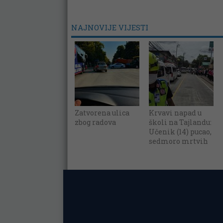
NAJNOVIJE VIJESTI
Zatvorena ulica
Krvavi napad u
zbog radova
školi na Tajlandu:
Učenik (14) pucao,
sedmoro mrtvih