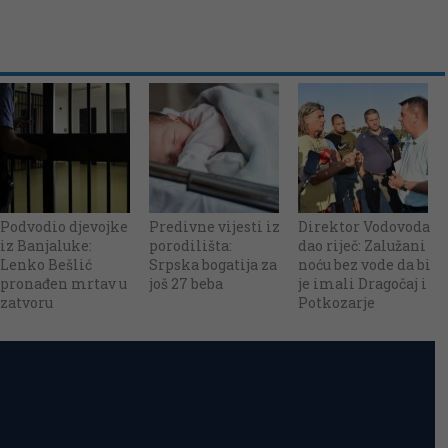
Podvodio djevojke
Predivne vijesti iz
Direktor Vodovoda
iz Banjaluke:
porodilišta:
dao riječ: Zalužani
Lenko Bešlić
Srpska bogatija za
noću bez vode da bi
pronađen mrtav u
još 27 beba
je imali Dragočaj i
zatvoru
Potkozarje