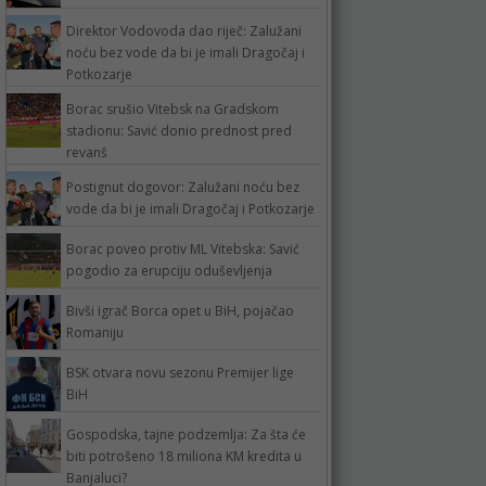
Direktor Vodovoda dao riječ: Zalužani
noću bez vode da bi je imali Dragočaj i
Potkozarje
Borac srušio Vitebsk na Gradskom
stadionu: Savić donio prednost pred
revanš
Postignut dogovor: Zalužani noću bez
vode da bi je imali Dragočaj i Potkozarje
Borac poveo protiv ML Vitebska: Savić
pogodio za erupciju oduševljenja
Bivši igrač Borca opet u BiH, pojačao
Romaniju
BSK otvara novu sezonu Premijer lige
BiH
Gospodska, tajne podzemlja: Za šta će
biti potrošeno 18 miliona KM kredita u
Banjaluci?