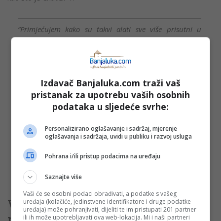
“Primjećujem kako su takvi alati sve više prisutni u
programerskoj praksi, te da se to već polako odražava
na podjelu posla i obaveza koje programer ima.
Vjerujem da će vrijednost formalnog obrazovanja koje
moj fakultet pruža porasti, jer vještačka inteligencija već
Izdavač Banjaluka.com traži vaš
sada daje solidne rezultate kada joj damo jasne
pristanak za upotrebu vaših osobnih
podataka u sljedeće svrhe:
instrukcije kakav kod da nam generiše, međutim
inženjer će i dalje biti taj koji će morati da zna kako
Personalizirano oglašavanje i sadržaj, mjerenje
aplikacija treba da izgleda, da je isprojektuje, te da je
oglašavanja i sadržaja, uvidi u publiku i razvoj usluga
integriše sa postojećim sistemima, pogotovo kada je
Pohrana i/ili pristup podacima na uređaju
problem koji aplikacija rješava veoma domenski
specifičan”, objašnjava on.
Saznajte više
Vaši će se osobni podaci obrađivati, a podatke s vašeg
Vlasnik raznovrsne kolekcije
uređaja (kolačiće, jedinstvene identifikatore i druge podatke
uređaja) može pohranjivati, dijeliti te im pristupati 201 partner
ploča
ili ih može upotrebljavati ova web-lokacija. Mi i naši partneri