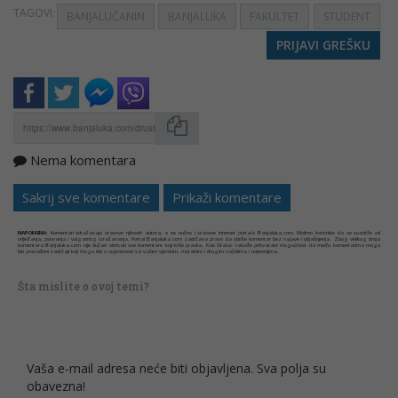
TAGOVI:
BANJALUČANIN
BANJALUKA
FAKULTET
STUDENT
PRIJAVI GREŠKU
Nema komentara
Kopirati
Sakrij sve komentare
Prikaži komentare
NAPOMENA:
Komentari odražavaju stavove njihovih autora, a ne nužno i stavove internet portala Banjaluka.com. Molimo korisnike da se suzdrže od
vrijeđanja, psovanja i vulgarnog izražavanja. Portal Banjaluka.com zadržava pravo da obriše komentar bez najave i objašnjenja. Zbog velikog broja
komentara Banjaluka.com nije dužan obrisati sve komentare koji krše pravila. Kao čitalac takođe prihvatate mogućnost da među komentarima mogu
biti pronađeni sadržaji koji mogu biti u suprotnosti sa vašim vjerskim, moralnim i drugim načelima i uvjerenjima.
Šta mislite o ovoj temi?
Vaša e-mail adresa neće biti objavljena. Sva polja su
obavezna!