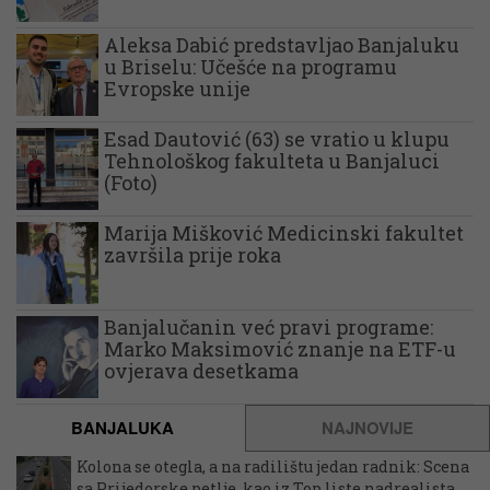
Aleksa Dabić predstavljao Banjaluku
u Briselu: Učešće na programu
Evropske unije
Esad Dautović (63) se vratio u klupu
Tehnološkog fakulteta u Banjaluci
(Foto)
Marija Mišković Medicinski fakultet
završila prije roka
Banjalučanin već pravi programe:
Marko Maksimović znanje na ETF-u
ovjerava desetkama
BANJALUKA
NAJNOVIJE
Kolona se otegla, a na radilištu jedan radnik: Scena
sa Prijedorske petlje, kao iz Top liste nadrealista