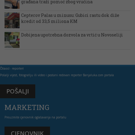
građana traži pomoć zbog vrućina
Cepterov Palas u minusu: Gubici rastu dok diže
kredit od 33,5 miliona KM
Dobijena upotrebna dozvola za vrtić u Novoseliji
Čitaoci - reporteri
Pošalji vijest, fotografiju ili video i postani redovan reporter Banjaluka.com portala
POŠALJI
MARKETING
Preuzmite cjenovnik oglašavanja na portalu
CJENOVNIK