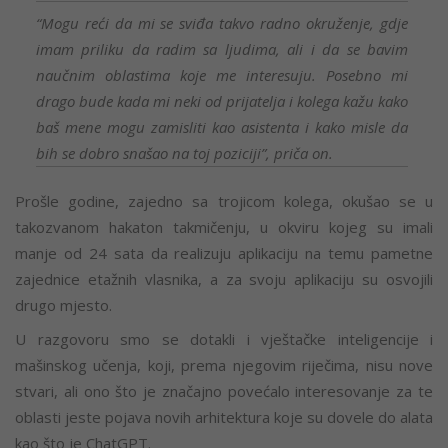
“Mogu reći da mi se sviđa takvo radno okruženje, gdje
imam priliku da radim sa ljudima, ali i da se bavim
naučnim oblastima koje me interesuju. Posebno mi
drago bude kada mi neki od prijatelja i kolega kažu kako
baš mene mogu zamisliti kao asistenta i kako misle da
bih se dobro snašao na toj poziciji”, priča on.
Prošle godine, zajedno sa trojicom kolega, okušao se u
takozvanom hakaton takmičenju, u okviru kojeg su imali
manje od 24 sata da realizuju aplikaciju na temu pametne
zajednice etažnih vlasnika, a za svoju aplikaciju su osvojili
drugo mjesto.
U razgovoru smo se dotakli i vještačke inteligencije i
mašinskog učenja, koji, prema njegovim riječima, nisu nove
stvari, ali ono što je značajno povećalo interesovanje za te
oblasti jeste pojava novih arhitektura koje su dovele do alata
kao što je ChatGPT.