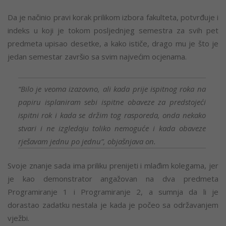
Da je načinio pravi korak prilikom izbora fakulteta, potvrđuje i
indeks u koji je tokom posljednjeg semestra za svih pet
predmeta upisao desetke, a kako ističe, drago mu je što je
jedan semestar završio sa svim najvećim ocjenama.
“Bilo je veoma izazovno, ali kada prije ispitnog roka na
papiru isplaniram sebi ispitne obaveze za predstojeći
ispitni rok i kada se držim tog rasporeda, onda nekako
stvari i ne izgledaju toliko nemoguće i kada obaveze
rješavam jednu po jednu”, objašnjava on.
Svoje znanje sada ima priliku prenijeti i mlađim kolegama, jer
je kao demonstrator angažovan na dva predmeta
Programiranje 1 i Programiranje 2, a sumnja da li je
dorastao zadatku nestala je kada je počeo sa održavanjem
vježbi.