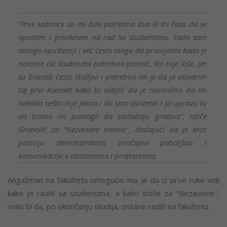
“Prve sedmice su mi bila potrebna dva ili tri časa da se
opustim i priviknem na rad sa studentima. Sada sam
mnogo opušteniji i već često mogu da primijetim kada je
nekome od studenata potrebna pomoć, što nije loše, jer
su brucoši često stidljivi i potrebno im je da ja ostvarim
taj prvi kontakt kako bi vidjeli da je normalno da im
nekada nešto nije jasno i da smo asistenti i ja upravo tu
da bismo im pomogli da savladaju gradivo”, ističe
Granolić za “Nezavisne novine”, dodajući da je kroz
poziciju demonstratora značajno poboljšao i
komunikaciju s asistentima i profesorima.
Angažman na fakultetu omogućio mu je da iz prve ruke vidi
kako je raditi sa studentima, a kako ističe za “Nezavisne”,
volio bi da, po okončanju studija, ostane raditi na fakultetu.