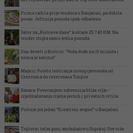
Firma radila prije tendera u Banjaluci, pa dobila
posao: Jeftinija ponuda ipak odbačena
Šator za „Kočićeve dane“ koštaće 25.740 KM: Na
tender stigla samo jedna ponuda
Dan deveti u Bistrici: “Voda dođe na 15 minuta i
nema je satima”
Majkić: Počelo testiranje novog cjevovoda od
Centruma do rezervoara Tunjice
Basara: Povećanjem subvencija bliže cilju –
izjednačavanju cijena javnih i privatnih vrtića
Počinje još jedan “Kreativni avgust” u Banjaluci
Toplotni talas puni ambulante u Srpskoj: Sve više