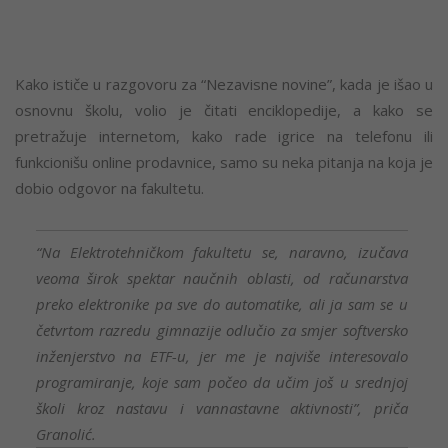
Kako ističe u razgovoru za “Nezavisne novine”, kada je išao u
osnovnu školu, volio je čitati enciklopedije, a kako se
pretražuje internetom, kako rade igrice na telefonu ili
funkcionišu online prodavnice, samo su neka pitanja na koja je
dobio odgovor na fakultetu.
“Na Elektrotehničkom fakultetu se, naravno, izučava
veoma širok spektar naučnih oblasti, od računarstva
preko elektronike pa sve do automatike, ali ja sam se u
četvrtom razredu gimnazije odlučio za smjer softversko
inženjerstvo na ETF-u, jer me je najviše interesovalo
programiranje, koje sam počeo da učim još u srednjoj
školi kroz nastavu i vannastavne aktivnosti”, priča
Granolić.