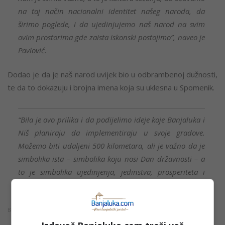
na taj način nacionalni identitet našeg naroda, da
širimo poglede, i da ujedinjujemo naš narod na svim
ovim prostorima gde zaista iskonski postojimo”, naveo je
Pavlović.
Dodao je da je naš narod uvijek bio u odbrambenoj dužnosti,
te da to dokazuju i brojna imena koja su uklesna u Spomenik.
“Bila je ovo prilika i da podijelimo ideje koje Banjaluka i
Niš planiraju da implementiraju u svoje gradove.
Možemo biti udaljeni 500 kilometara, ali je važno da je
simbolika ista – simbolika koju nosi Dan državnosti – a
to je simbolika ujedinjenja, jedinstva, prosperiteta i
budućnosti”, kazao je Pavlović.
Banjaluka.com / Foto: Grad Banjaluka/A. Čavić