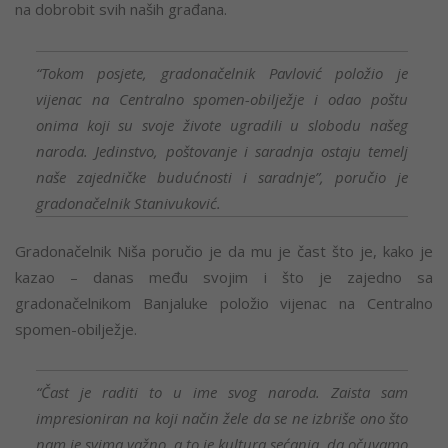
na dobrobit svih naših građana.
“Tokom posjete, gradonačelnik Pavlović položio je
vijenac na Centralno spomen-obilježje i odao poštu
onima koji su svoje živote ugradili u slobodu našeg
naroda. Jedinstvo, poštovanje i saradnja ostaju temelj
naše zajedničke budućnosti i saradnje”, poručio je
gradonačelnik Stanivuković.
Gradonačelnik Niša poručio je da mu je čast što je, kako je
kazao – danas među svojim i što je zajedno sa
gradonačelnikom Banjaluke položio vijenac na Centralno
spomen-obilježje.
“Čast je raditi to u ime svog naroda. Zaista sam
impresioniran na koji način žele da se ne izbriše ono što
nam je svima važno, a to je kultura sećanja, da očuvamo