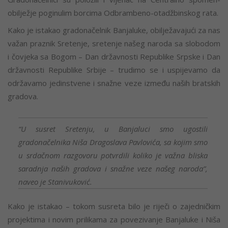
obilježje poginulim borcima Odbrambeno-otadžbinskog rata.
Kako je istakao gradonačelnik Banjaluke, obilježavajući za nas
važan praznik Sretenje, sretenje našeg naroda sa slobodom
i čovjeka sa Bogom – Dan državnosti Republike Srpske i Dan
državnosti Republike Srbije – trudimo se i uspijevamo da
održavamo jedinstvene i snažne veze između naših bratskih
gradova.
“U susret Sretenju, u Banjaluci smo ugostili
gradonačelnika Niša Dragoslava Pavlovića, sa kojim smo
u srdačnom razgovoru potvrdili koliko je važna bliska
saradnja naših gradova i snažne veze našeg naroda”,
naveo je Stanivuković.
Kako je istakao – tokom susreta bilo je riječi o zajedničkim
projektima i novim prilikama za povezivanje Banjaluke i Niša