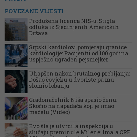
POVEZANE VIJESTI
Produžena licenca NIS-u: Stigla
odluka iz Sjedinjenih Američkih
Država
Srpski kardiolozi pomjeraju granice
kardiologije: Pacijentu od 100 godina
uspješno ugrađen pejsmejker
Uhapšen nakon brutalnog prebijanja:
Došao čovjeku u dvorište pa mu
slomio lobanju
Gradonačelnik Niša spasio ženu:
Skočio na napadača koji je imao
mačetu (Video)
Evo šta je utvrdila inspekcija u
slučaju preminule Milene: Imala CRP