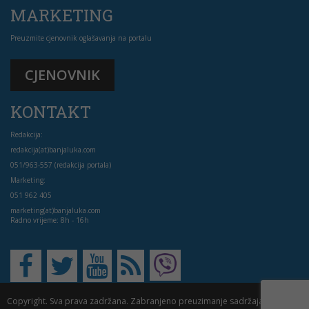
MARKETING
Preuzmite cjenovnik oglašavanja na portalu
CJENOVNIK
KONTAKT
Redakcija:
redakcija(at)banjaluka.com
051/963-557 (redakcija portala)
Marketing:
051 962 405
marketing(at)banjaluka.com
Radno vrijeme: 8h - 16h
Copyright. Sva prava zadržana. Zabranjeno preuzimanje sadržaja bez