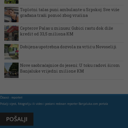
Toplotni talas puni ambulante u Srpskoj: Sve više
građana traži pomoć zbog vrućina
Cepterov Palas u minusu: Gubici rastu dok diže
kredit od 33,5 miliona KM
Dobijena upotrebna dozvola za vrtić u Novoseliji
Nove saobraćajnice do jeseni: U toku radovi širom
Banjaluke vrijedni milione KM
Čitaoci - reporteri
Pošalji vijest, fotografiju ili video i postani redovan reporter Banjaluka.com portala
POŠALJI