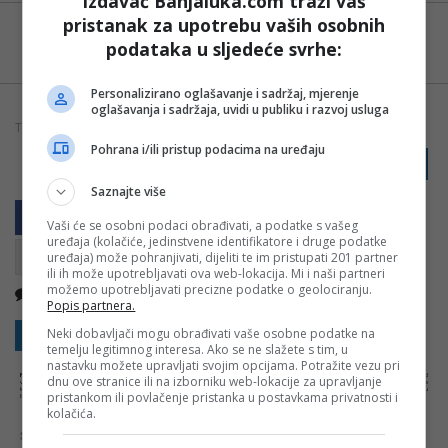
Izdavač Banjaluka.com traži vaš
pristanak za upotrebu vaših osobnih
Možete nas pratiti i putem aplikacije za
podataka u sljedeće svrhe:
Android
Personalizirano oglašavanje i sadržaj, mjerenje
oglašavanja i sadržaja, uvidi u publiku i razvoj usluga
TAGOVI:
BANJALUKA
BANJALUKA.COM
GRAD
NIŠ
Pohrana i/ili pristup podacima na uređaju
PRIJAVI GREŠKU
Saznajte više
Vaši će se osobni podaci obrađivati, a podatke s vašeg
uređaja (kolačiće, jedinstvene identifikatore i druge podatke
uređaja) može pohranjivati, dijeliti te im pristupati 201 partner
ili ih može upotrebljavati ova web-lokacija. Mi i naši partneri
možemo upotrebljavati precizne podatke o geolociranju.
Nema komentara
Kopirati
Popis partnera.
Neki dobavljači mogu obrađivati vaše osobne podatke na
Sakrij sve komentare
Prikaži komentare
temelju legitimnog interesa. Ako se ne slažete s tim, u
nastavku možete upravljati svojim opcijama. Potražite vezu pri
NAPOMENA:
Komentari odražavaju stavove njihovih autora, a ne nužno i stavove internet portala Banjaluka.com. Molimo korisnike da se suzdrže od
dnu ove stranice ili na izborniku web-lokacije za upravljanje
vrijeđanja, psovanja i vulgarnog izražavanja. Portal Banjaluka.com zadržava pravo da obriše komentar bez najave i objašnjenja. Zbog velikog broja
komentara Banjaluka.com nije dužan obrisati sve komentare koji krše pravila. Kao čitalac takođe prihvatate mogućnost da među komentarima mogu
pristankom ili povlačenje pristanka u postavkama privatnosti i
biti pronađeni sadržaji koji mogu biti u suprotnosti sa vašim vjerskim, moralnim i drugim načelima i uvjerenjima.
kolačića.
Šta mislite o ovoj temi?