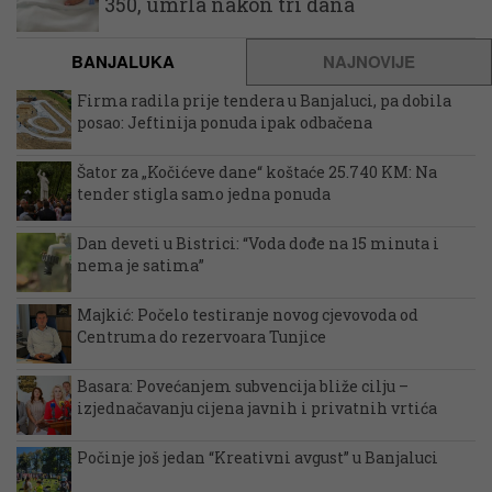
350, umrla nakon tri dana
BANJALUKA
NAJNOVIJE
Firma radila prije tendera u Banjaluci, pa dobila
posao: Jeftinija ponuda ipak odbačena
Šator za „Kočićeve dane“ koštaće 25.740 KM: Na
tender stigla samo jedna ponuda
Dan deveti u Bistrici: “Voda dođe na 15 minuta i
nema je satima”
Majkić: Počelo testiranje novog cjevovoda od
Centruma do rezervoara Tunjice
Basara: Povećanjem subvencija bliže cilju –
izjednačavanju cijena javnih i privatnih vrtića
Počinje još jedan “Kreativni avgust” u Banjaluci