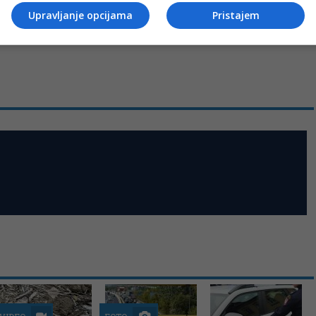
Upravljanje opcijama
Pristajem