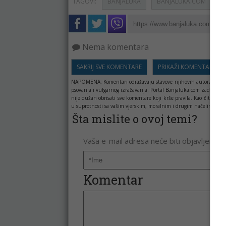
TAGOVI:
BANJALUKA
BANJALUKA.COM
P
Nema komentara
SAKRIJ SVE KOMENTARE
PRIKAŽI KOMENTARE
NAPOMENA:
Komentari odražavaju stavove njihovih autora, a ne 
psovanja i vulgarnog izražavanja. Portal Banjaluka.com zadržava 
nije dužan obrisati sve komentare koji krše pravila. Kao čitala
u suprotnosti sa vašim vjerskim, moralnim i drugim načelima i uv
Šta mislite o ovoj temi?
Vaša e-mail adresa neće biti objavljena. 
Komentar