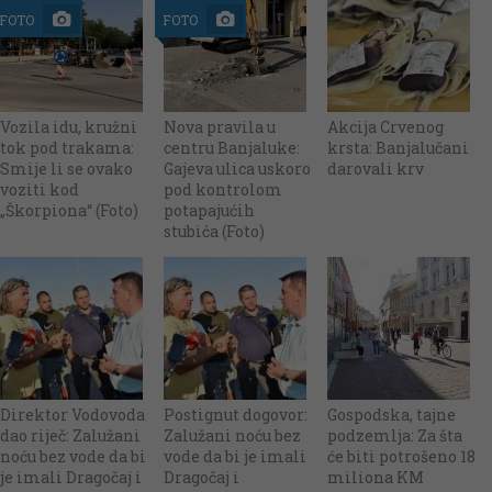
FOTO
FOTO
Vozila idu, kružni
Nova pravila u
Akcija Crvenog
tok pod trakama:
centru Banjaluke:
krsta: Banjalučani
Smije li se ovako
Gajeva ulica uskoro
darovali krv
voziti kod
pod kontrolom
„Škorpiona“ (Foto)
potapajućih
stubića (Foto)
Direktor Vodovoda
Postignut dogovor:
Gospodska, tajne
dao riječ: Zalužani
Zalužani noću bez
podzemlja: Za šta
noću bez vode da bi
vode da bi je imali
će biti potrošeno 18
je imali Dragočaj i
Dragočaj i
miliona KM