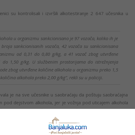
ici su kontrolisali i izvršili alkotestiranje 2 647 učesnika u
kohola u organizmu sankcionisano je 97 vozača, koliko ih je
g broja sankcionisanih vozača, 42 vozača su sankcionisana
ganizmu od 0,31 do 0,80 g/kg, a 41 vozač zbog utvrđene
 do 1,50 g/kg. U službenim prostorijama do istrežnjenja
obode zbog utvrđene količine alkohola u organizmu preko 1,5
oličina alkohola preko 2,00 g/kg”, rekli su u policiji.
ovala je na sve učesnike u saobraćaju da poštuju saobraćajna
lom pod dejstvom alkohola, jer je vožnja pod uticajem alkohola
ite sebe i druge učesnike u saobraćaju.