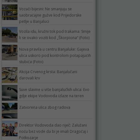
Vozači bijesni: Ne smanjuju se
saobraćajne gužve kod Prijedorske
petlje u Banjaluci
Vozila idu, kružni tok pod trakama: Smije
li se ovako voziti kod „Škorpiona“ (Foto)
Nova pravila u centru Banjaluke: Gajeva
ulica uskoro pod kontrolom potapajućih
stubića (Foto)
Akcija Crvenog krsta: Banjalučani
darovali krv
Suve slavine u više banjalučkih ulica: Evo
gdje ekipe Vodovoda izlaze na teren
Zatvorena ulica zbog radova
Direktor Vodovoda dao riječ: Zalužani
noću bez vode da bi je imali Dragočaj i
Potkozarje