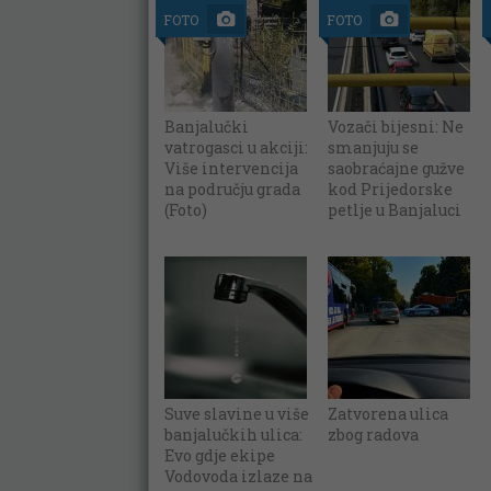
FOTO
FOTO
Banjalučki
Vozači bijesni: Ne
vatrogasci u akciji:
smanjuju se
Više intervencija
saobraćajne gužve
na području grada
kod Prijedorske
(Foto)
petlje u Banjaluci
Suve slavine u više
Zatvorena ulica
banjalučkih ulica:
zbog radova
Evo gdje ekipe
Vodovoda izlaze na