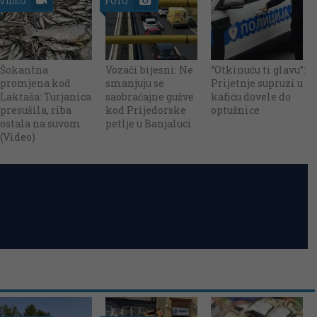
VIDEO
FOTO
Šokantna
Vozači bijesni: Ne
“Otkinuću ti glavu”:
promjena kod
smanjuju se
Prijetnje supruzi u
Laktaša: Turjanica
saobraćajne gužve
kafiću dovele do
presušila, riba
kod Prijedorske
optužnice
ostala na suvom
petlje u Banjaluci
(Video)