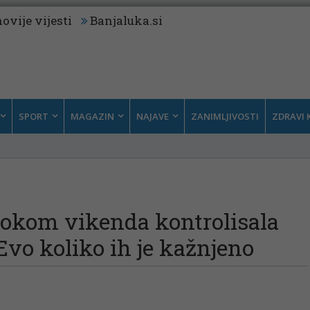
ovije vijesti
Banjaluka.si
SPORT
MAGAZIN
NAJAVE
ZANIMLJIVOSTI
ZDRAVI 
 tokom vikenda kontrolisala
Evo koliko ih je kažnjeno