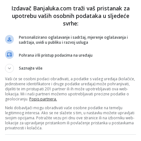
PRIJAVI GREŠKU
OLICIJA
SAOBRAĆAJ
Izdavač Banjaluka.com traži vaš pristanak za
upotrebu vaših osobnih podataka u sljedeće
svrhe:
Kopirati
Personalizirano oglašavanje i sadržaj, mjerenje oglašavanja i
sadržaja, uvidi u publiku i razvoj usluga
nužno i stavove internet portala Banjaluka.com. Molimo korisnike da se suzdrže od vrijeđanja,
Pohrana i/ili pristup podacima na uređaju
pravo da obriše komentar bez najave i objašnjenja. Zbog velikog broja komentara Banjaluka.com
c takođe prihvatate mogućnost da među komentarima mogu biti pronađeni sadržaji koji mogu biti
jerenjima.
Saznajte više
Vaši će se osobni podaci obrađivati, a podatke s vašeg uređaja (kolačiće,
jedinstvene identifikatore i druge podatke uređaja) može pohranjivati,
Sva polja su obavezna!
dijeliti te im pristupati 201 partner ili ih može upotrebljavati ova web-
lokacija. Mi i naši partneri možemo upotrebljavati precizne podatke o
geolociranju.
Popis partnera.
Neki dobavljači mogu obrađivati vaše osobne podatke na temelju
legitimnog interesa. Ako se ne slažete s tim, u nastavku možete upravljati
svojim opcijama. Potražite vezu pri dnu ove stranice ili na izborniku web-
lokacije za upravljanje pristankom ili povlačenje pristanka u postavkama
privatnosti i kolačića.