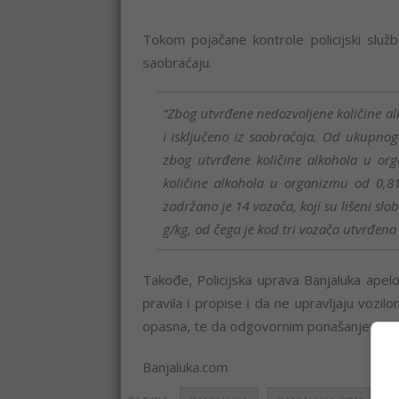
Tokom pojačane kontrole policijski služben
saobraćaju.
“Zbog utvrđene nedozvoljene količine al
i isključeno iz saobraćaja. Od ukupno
zbog utvrđene količine alkohola u or
količine alkohola u organizmu od 0,81
zadržano je 14 vozača, koji su lišeni sl
g/kg, od čega je kod tri vozača utvrđena k
Takođe, Policijska uprava Banjaluka apel
pravila i propise i da ne upravljaju vozi
opasna, te da odgovornim ponašanjem zašt
Banjaluka.com