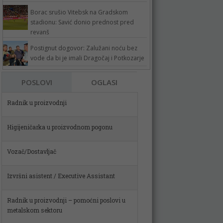
Borac srušio Vitebsk na Gradskom
stadionu: Savić donio prednost pred
revanš
Postignut dogovor: Zalužani noću bez
vode da bi je imali Dragočaj i Potkozarje
POSLOVI
OGLASI
Radnik u proizvodnji
Higijeničarka u proizvodnom pogonu
Vozač/Dostavljač
Izvršni asistent / Executive Assistant
Radnik u proizvodnji – pomoćni poslovi u
metalskom sektoru
Spremačica