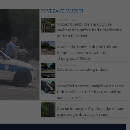
POVEZANE VIJESTI
7. 08. 2026. | 12:23
Vozači bijesni: Ne smanjuju se
saobraćajne gužve kod Prijedorske
petlje u Banjaluci
7. 08. 2026. | 11:36
Vozila idu, kružni tok pod trakama:
Smije li se ovako voziti kod
„Škorpiona“ (Foto)
7. 08. 2026. | 08:38
Zatvorena ulica zbog radova
6. 08. 2026. | 16:29
Semafori u centru Banjaluke ne rade:
Dok stručnjaci traže kvar, vozači se
uzdaju u sreću
4. 08. 2026. | 21:34
Ovo su lokacije u Srpskoj gdje vozači
najčešće prekoračuju brzinu