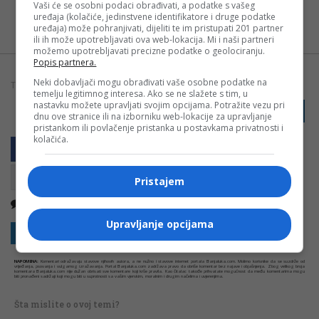
Vaši će se osobni podaci obrađivati, a podatke s vašeg
Možete nas pratiti i putem aplikacije za
uređaja (kolačiće, jedinstvene identifikatore i druge podatke
uređaja) može pohranjivati, dijeliti te im pristupati 201 partner
Android
ili ih može upotrebljavati ova web-lokacija. Mi i naši partneri
možemo upotrebljavati precizne podatke o geolociranju.
Popis partnera.
Neki dobavljači mogu obrađivati vaše osobne podatke na
TAGOVI:
BANJALUČANKA
FILMOVI
INDONEZIJA
temelju legitimnog interesa. Ako se ne slažete s tim, u
nastavku možete upravljati svojim opcijama. Potražite vezu pri
PRIJAVI GREŠKU
dnu ove stranice ili na izborniku web-lokacije za upravljanje
pristankom ili povlačenje pristanka u postavkama privatnosti i
kolačića.
Pristajem
Nema komentara
Kopirati
Upravljanje opcijama
Sakrij sve komentare
Prikaži komentare
NAPOMENA:
Komentari odražavaju stavove njihovih autora, a ne nužno i stavove internet portala Banjaluka.com. Molimo korisnike da se suzdrže od
vrijeđanja, psovanja i vulgarnog izražavanja. Portal Banjaluka.com zadržava pravo da obriše komentar bez najave i objašnjenja. Zbog velikog broja
komentara Banjaluka.com nije dužan obrisati sve komentare koji krše pravila. Kao čitalac takođe prihvatate mogućnost da među komentarima mogu
biti pronađeni sadržaji koji mogu biti u suprotnosti sa vašim vjerskim, moralnim i drugim načelima i uvjerenjima.
Šta mislite o ovoj temi?