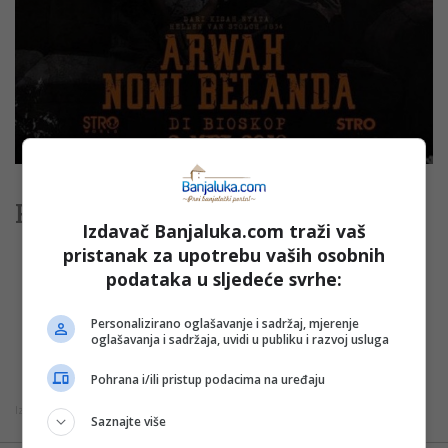
Reklama u Maleziji
Izdavač Banjaluka.com traži vaš
pristanak za upotrebu vaših osobnih
podataka u sljedeće svrhe:
“U Maleziji sam najviše radila reklame, od kojih bih
izdvojila posljednju emitiranu, za proizvod “Appeton”.
Personalizirano oglašavanje i sadržaj, mjerenje
To je reklama za hranu za povećavanje dječijeg apetita i
oglašavanja i sadržaja, uvidi u publiku i razvoj usluga
emitira se u dijelovima Azije”, ističe bh. ljepotica.
Pohrana i/ili pristup podacima na uređaju
Izvor:
avaz.ba
/ Autor: Adi Hodžić
Saznajte više