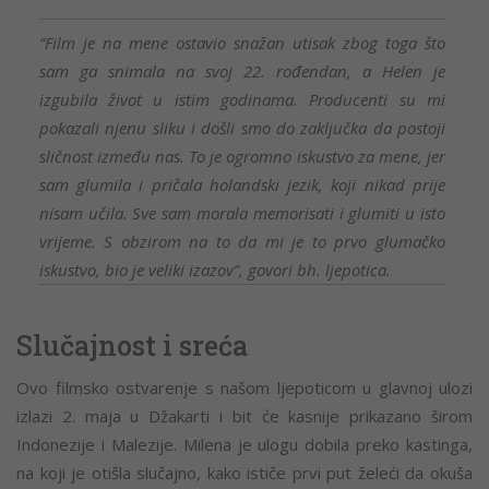
“Film je na mene ostavio snažan utisak zbog toga što
sam ga snimala na svoj 22. rođendan, a Helen je
izgubila život u istim godinama. Producenti su mi
pokazali njenu sliku i došli smo do zaključka da postoji
sličnost između nas. To je ogromno iskustvo za mene, jer
sam glumila i pričala holandski jezik, koji nikad prije
nisam učila. Sve sam morala memorisati i glumiti u isto
vrijeme. S obzirom na to da mi je to prvo glumačko
iskustvo, bio je veliki izazov”, govori bh. ljepotica.
Slučajnost i sreća
Ovo filmsko ostvarenje s našom ljepoticom u glavnoj ulozi
izlazi 2. maja u Džakarti i bit će kasnije prikazano širom
Indonezije i Malezije. Milena je ulogu dobila preko kastinga,
na koji je otišla slučajno, kako ističe prvi put želeći da okuša