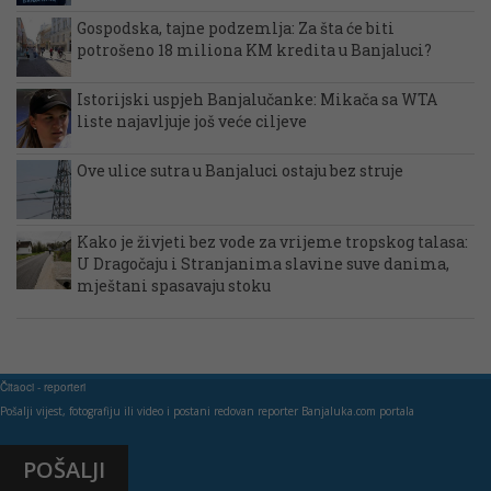
Gospodska, tajne podzemlja: Za šta će biti
potrošeno 18 miliona KM kredita u Banjaluci?
Istorijski uspjeh Banjalučanke: Mikača sa WTA
liste najavljuje još veće ciljeve
Ove ulice sutra u Banjaluci ostaju bez struje
Kako je živjeti bez vode za vrijeme tropskog talasa:
U Dragočaju i Stranjanima slavine suve danima,
mještani spasavaju stoku
Čitaoci - reporteri
Pošalji vijest, fotografiju ili video i postani redovan reporter Banjaluka.com portala
POŠALJI