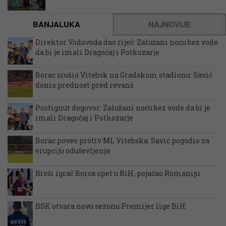
BANJALUKA
NAJNOVIJE
Direktor Vodovoda dao riječ: Zalužani noću bez vode
da bi je imali Dragočaj i Potkozarje
Borac srušio Vitebsk na Gradskom stadionu: Savić
donio prednost pred revanš
Postignut dogovor: Zalužani noću bez vode da bi je
imali Dragočaj i Potkozarje
Borac poveo protiv ML Vitebska: Savić pogodio za
erupciju oduševljenja
Bivši igrač Borca opet u BiH, pojačao Romaniju
BSK otvara novu sezonu Premijer lige BiH